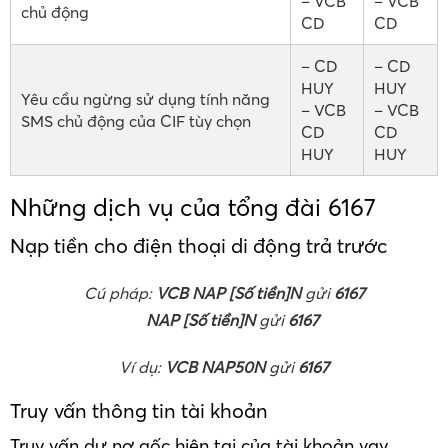
– VCB
– VCB
chủ động
CD
CD
– CD
– CD
HUY
HUY
Yêu cầu ngừng sử dụng tính năng
– VCB
– VCB
SMS chủ động của CIF tùy chọn
CD
CD
HUY
HUY
Những dịch vụ của tổng đài 6167
Nạp tiền cho điện thoại di động trả trước
Cú pháp:
VCB NAP [Số tiền]N
gửi
6167
NAP [Số tiền]N
gửi
6167
Ví dụ:
VCB NAP50N
gửi
6167
Truy vấn thông tin tài khoản
Truy vấn dư nợ gốc hiện tại của tài khoản vay