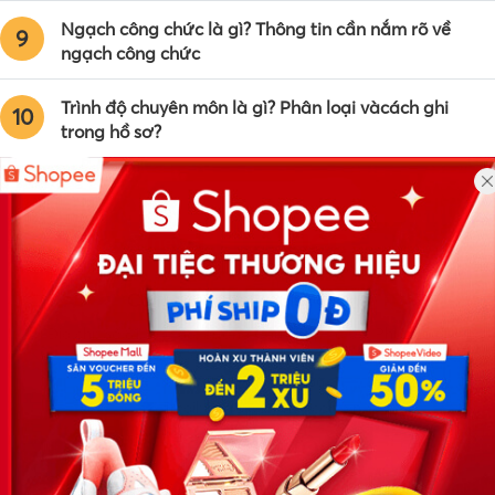
Ngạch công chức là gì? Thông tin cần nắm rõ về
9
ngạch công chức
Trình độ chuyên môn là gì? Phân loại vàcách ghi
10
trong hồ sơ?
Công ty TNHH Eyeplus Online
Địa chỉ: Số 81, ngõ 68, đường Cầu Giấy, Tổ 05, Phường Quan
Hoa, Quận Cầu Giấy, TP Hà Nội, Việt Nam
SĐT: 0981 448 766
Email:
hotro@timviec.com.vn
VỀ CHÚNG TÔI