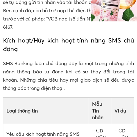
sẽ tự động gửi tin nhắn vào tài khoản di động của bạn.
Bên cạnh đó, còn hỗ trợ nạp thẻ điện thoại di động trả
trước với cú pháp: “VCB nap [số tiền]N” gửi tới 8170 hoặc
6167.
Kích hoạt/Hủy kích hoạt tính năng SMS chủ
động
SMS Banking luôn chủ động đây là một trong những tính
năng thông báo tự động khi có sự thay đổi trong tài
khoản. Những chia tiêu hay mọi giao dịch sẽ đều được
thông báo trong điện thoại.
Mẫu
Loại thông tin
Tin
Ví dụ
nhắn
– CD
– CD
Yêu cầu kích hoạt tính năng SMS