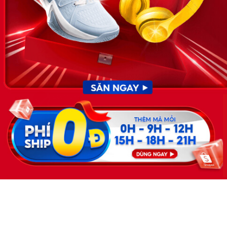
KẾT NỐI
Giấy phép hoạt động dịch vụ
việc làm số 54/2019/SLĐTBXH-
GP do Sở lao động thương
binh và xã hội cấp ngày 30
tháng 12 năm 2019.