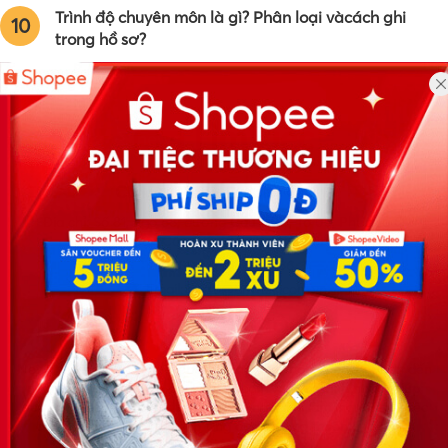
Trình độ chuyên môn là gì? Phân loại vàcách ghi
10
trong hồ sơ?
Công ty TNHH Eyeplus Online
Địa chỉ: Số 81, ngõ 68, đường Cầu Giấy, Tổ 05, Phường Quan
Hoa, Quận Cầu Giấy, TP Hà Nội, Việt Nam
SĐT: 0981 448 766
Email:
hotro@timviec.com.vn
VỀ CHÚNG TÔI
News.timviec.com.vn là website cung cấp thông tin liên quan đến
nhân sự, nghề nghiệp do Timviec.com.vn vận hành nhằm giúp
doanh nghiệp, nhân sự tuyển dụng, người đi làm, người tìm việc
cập nhật thông tin và đáp ứng được mong muốn của mình.