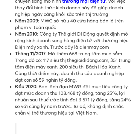
chuyển sang mô hình
thương mại điện tử
. Với việc
thay đổi hình thức kinh doanh này đã giúp doanh
nghiệp ngày càng khởi sắc trên thị trường
Năm 2009
: MWG sở hữu 40 cửa hàng bán lẻ trên
phạm vi toàn quốc
Năm 2010
: Công ty Thế giới Di Động quyết định mở
rộng kinh doanh sang hàng điện tử với thương hiệu
Điện máy xanh. Trước đây là dienmay.com
Tháng 11/2017
: Mở thêm 668 trung tâm mua sắm.
Trong đó có: 117 siêu thị thegioididong.com, 351 trung
tâm điện máy xanh, 200 siêu thị Bách Hóa Xanh.
Cùng thời điểm này, doanh thu của doanh nghiệp
đạt con số 59 nghìn tỷ đồng.
Đầu 2020:
Ban lãnh đạo MWG đặt mục tiêu công ty
đạt mức doanh thu 108.468 tỷ đồng, tăng 25%, lợi
nhuận sau thuế ước tính đạt 3.571 tỷ đồng, tăng 24%
so với cùng kỳ năm trước. Từ đó, khẳng định chắc
chắn vị thế thương hiệu tại Việt Nam.