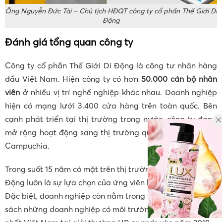
Ông Nguyễn Đức Tài – Chủ tịch HĐQT công ty cổ phần Thế Giới Di
Động
Đánh giá tổng quan công ty
Công ty cổ phần Thế Giới Di Động là công tư nhân hàng
đầu Việt Nam. Hiện công ty có hơn
50.000 cán bộ nhân
viên
ở nhiều vị trí nghề nghiệp khác nhau. Doanh nghiệp
hiện có mạng lưới 3.400 cửa hàng trên toàn quốc. Bên
cạnh phát triển tại thị trường trong nước, công ty đang
mở rộng hoạt động sang thị trường quốc tế, điển hình là
Campuchia.
Trong suốt 15 năm có mặt trên thị trường, Thế Giới Di
Động luôn là sự lựa chọn của ứng viên khi
cần việc làm
.
Đặc biệt, doanh nghiệp còn nằm trong top 1 của danh
sách những doanh nghiệp có môi trường làm việc tốt