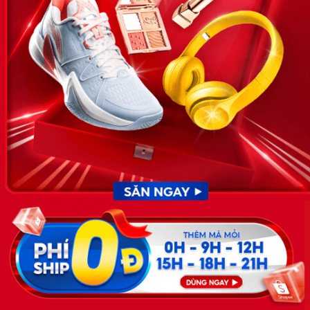
News.timviec.com.vn là website cung cấp thông tin liên quan đến
nhân sự, nghề nghiệp do Timviec.com.vn vận hành nhằm giúp
doanh nghiệp, nhân sự tuyển dụng, người đi làm, người tìm việc
cập nhật thông tin và đáp ứng được mong muốn của mình.
KẾT NỐI
Giấy phép hoạt động dịch vụ
việc làm số 54/2019/SLĐTBXH-
GP do Sở lao động thương
binh và xã hội cấp ngày 30
tháng 12 năm 2019.