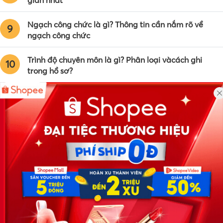
Ngạch công chức là gì? Thông tin cần nắm rõ về
9
ngạch công chức
Trình độ chuyên môn là gì? Phân loại vàcách ghi
10
trong hồ sơ?
Công ty TNHH Eyeplus Online
Địa chỉ: Số 81, ngõ 68, đường Cầu Giấy, Tổ 05, Phường Quan
Hoa, Quận Cầu Giấy, TP Hà Nội, Việt Nam
SĐT: 0981 448 766
Email:
hotro@timviec.com.vn
VỀ CHÚNG TÔI