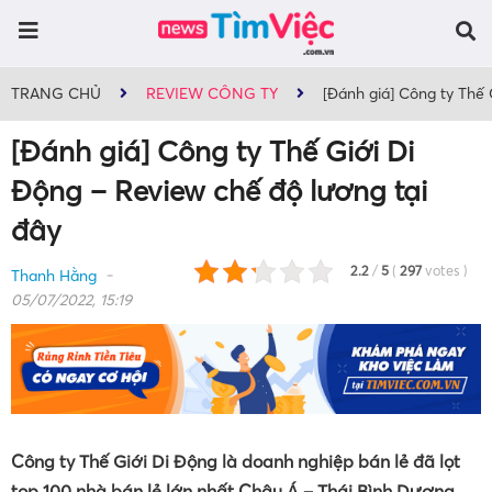
TRANG CHỦ
REVIEW CÔNG TY
[Đánh giá] Công ty Thế 
[Đánh giá] Công ty Thế Giới Di
Động – Review chế độ lương tại
đây
2.2
/
5
(
297
votes
)
Thanh Hằng
05/07/2022, 15:19
Công ty Thế Giới Di Động là doanh nghiệp bán lẻ đã lọt
top 100 nhà bán lẻ lớn nhất Châu Á – Thái Bình Dương