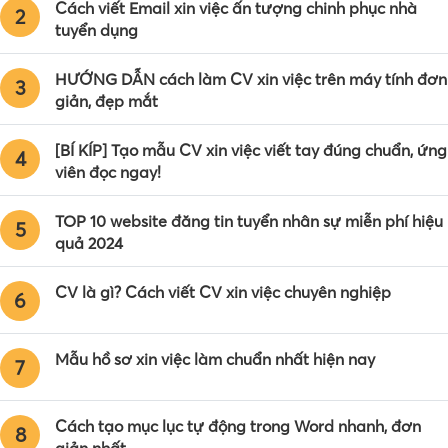
Cách viết Email xin việc ấn tượng chinh phục nhà
2
tuyển dụng
HƯỚNG DẪN cách làm CV xin việc trên máy tính đơn
3
giản, đẹp mắt
[BÍ KÍP] Tạo mẫu CV xin việc viết tay đúng chuẩn, ứng
4
viên đọc ngay!
TOP 10 website đăng tin tuyển nhân sự miễn phí hiệu
5
quả 2024
CV là gì? Cách viết CV xin việc chuyên nghiệp
6
Mẫu hồ sơ xin việc làm chuẩn nhất hiện nay
7
Cách tạo mục lục tự động trong Word nhanh, đơn
8
giản nhất