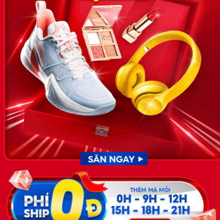
VỀ CHÚNG TÔI
News.timviec.com.vn là website cung cấp thông tin liên quan đến
nhân sự, nghề nghiệp do Timviec.com.vn vận hành nhằm giúp
doanh nghiệp, nhân sự tuyển dụng, người đi làm, người tìm việc
cập nhật thông tin và đáp ứng được mong muốn của mình.
KẾT NỐI
Giấy phép hoạt động dịch vụ
việc làm số 54/2019/SLĐTBXH-
GP do Sở lao động thương
binh và xã hội cấp ngày 30
tháng 12 năm 2019.