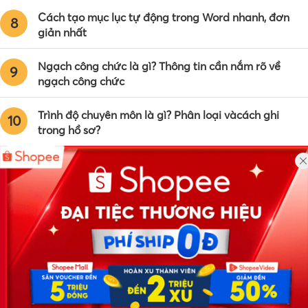
Cách tạo mục lục tự động trong Word nhanh, đơn
8
giản nhất
Ngạch công chức là gì? Thông tin cần nắm rõ về
9
ngạch công chức
Trình độ chuyên môn là gì? Phân loại vàcách ghi
10
trong hồ sơ?
Công ty TNHH Eyeplus Online
Địa chỉ: Số 81, ngõ 68, đường Cầu Giấy, Tổ 05, Phường Quan
Hoa, Quận Cầu Giấy, TP Hà Nội, Việt Nam
SĐT: 0981 448 766
Email:
hotro@timviec.com.vn