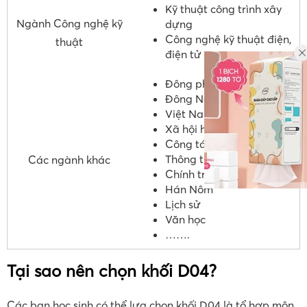
Kỹ thuật công trình xây
Ngành Công nghệ kỹ
dựng
Công nghệ kỹ thuật điện,
thuật
điện tử
Đông phương học
Đông Nam á học
Việt Nam học
Xã hội học
Công tác xã hội
Thông tin học
Các ngành khác
Chính trị học
Hán Nôm
Lịch sử
Văn học
…….
Tại sao nên chọn khối D04?
Các bạn học sinh có thể lựa chọn khối D04 là tổ hợp môn