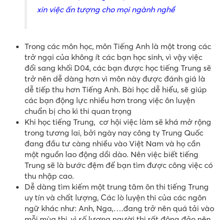
xin việc ấn tượng cho mọi ngành nghề
Trong các môn học, môn Tiếng Anh là một trong các
trở ngại của không ít các bạn học sinh, vì vậy việc
đổi sang khối D04, các bạn được học tiếng Trung sẽ
trở nên dễ dàng hơn vì môn này được đánh giá là
dễ tiếp thu hơn Tiếng Anh. Bài học dễ hiểu, sẽ giúp
các bạn động lực nhiều hơn trong việc ôn luyện
chuẩn bị cho kì thi quan trọng
Khi học tiếng Trung, cơ hội việc làm sẽ khá mở rộng
trong tương lai, bởi ngày nay công ty Trung Quốc
đang đầu tư càng nhiều vào Việt Nam và họ cần
một nguồn lao động dồi dào. Nên việc biết tiếng
Trung sẽ là bước đệm để bạn tìm được công việc có
thu nhập cao.
Dễ dàng tìm kiếm một trung tâm ôn thi tiếng Trung
uy tín và chất lượng, Các lò luyện thi của các ngôn
ngữ khác như: Anh, Nga,….đang trở nên quá tải vào
mỗi mùa thi, vì số lượng người thi rất đông đảo nên