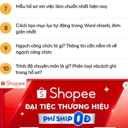
Mẫu hồ sơ xin việc làm chuẩn nhất hiện nay
7
Cách tạo mục lục tự động trong Word nhanh, đơn
8
giản nhất
Ngạch công chức là gì? Thông tin cần nắm rõ về
9
ngạch công chức
Trình độ chuyên môn là gì? Phân loại vàcách ghi
10
trong hồ sơ?
Công ty TNHH Eyeplus Online
Địa chỉ: Số 81, ngõ 68, đường Cầu Giấy, Tổ 05, Phường Quan