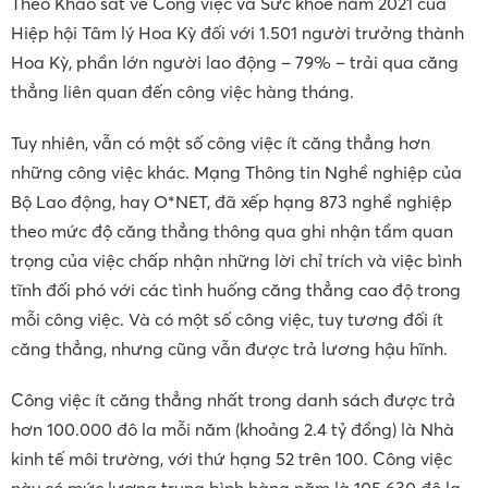
Theo Khảo sát về Công việc và Sức khỏe năm 2021 của
Hiệp hội Tâm lý Hoa Kỳ đối với 1.501 người trưởng thành
Hoa Kỳ, phần lớn người lao động – 79% – trải qua căng
thẳng liên quan đến công việc hàng tháng.
Tuy nhiên, vẫn có một số công việc ít căng thẳng hơn
những công việc khác. Mạng Thông tin Nghề nghiệp của
Bộ Lao động, hay O*NET, đã xếp hạng 873 nghề nghiệp
theo mức độ căng thẳng thông qua ghi nhận tầm quan
trọng của việc chấp nhận những lời chỉ trích và việc bình
tĩnh đối phó với các tình huống căng thẳng cao độ trong
mỗi công việc. Và có một số công việc, tuy tương đối ít
căng thẳng, nhưng cũng vẫn được trả lương hậu hĩnh.
Công việc ít căng thẳng nhất trong danh sách được trả
hơn 100.000 đô la mỗi năm (khoảng 2.4 tỷ đồng) là Nhà
kinh tế môi trường, với thứ hạng 52 trên 100. Công việc
này có mức lương trung bình hàng năm là 105.630 đô la,