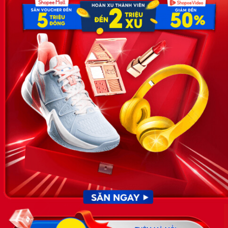
Hoa, Quận Cầu Giấy, TP Hà Nội, Việt Nam
SĐT: 0981 448 766
Email:
hotro@timviec.com.vn
VỀ CHÚNG TÔI
News.timviec.com.vn là website cung cấp thông tin liên quan đến
nhân sự, nghề nghiệp do Timviec.com.vn vận hành nhằm giúp
doanh nghiệp, nhân sự tuyển dụng, người đi làm, người tìm việc
cập nhật thông tin và đáp ứng được mong muốn của mình.
KẾT NỐI
Giấy phép hoạt động dịch vụ
việc làm số 54/2019/SLĐTBXH-
GP do Sở lao động thương
binh và xã hội cấp ngày 30
tháng 12 năm 2019.