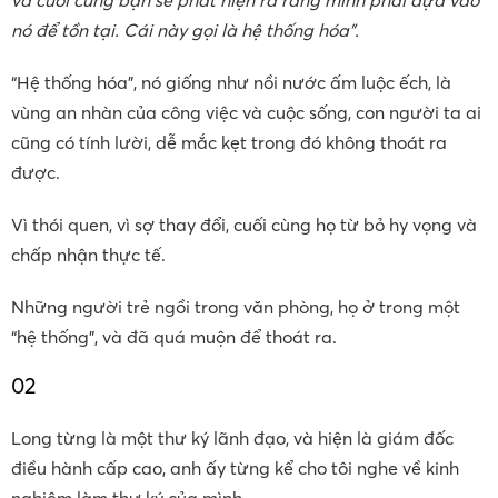
và cuối cùng bạn sẽ phát hiện ra rằng mình phải dựa vào
nó để tồn tại. Cái này gọi là hệ thống hóa”.
“Hệ thống hóa”, nó giống như nồi nước ấm luộc ếch, là
vùng an nhàn của công việc và cuộc sống, con người ta ai
cũng có tính lười, dễ mắc kẹt trong đó không thoát ra
được.
Vì thói quen, vì sợ thay đổi, cuối cùng họ từ bỏ hy vọng và
chấp nhận thực tế.
Những người trẻ ngồi trong văn phòng, họ ở trong một
“hệ thống”, và đã quá muộn để thoát ra.
02
Long từng là một thư ký lãnh đạo, và hiện là giám đốc
điều hành cấp cao, anh ấy từng kể cho tôi nghe về kinh