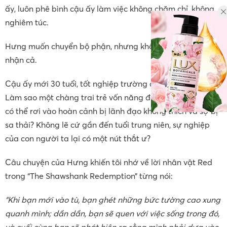
ấy, luôn phê bình cậu ấy làm việc không chăm chỉ, không
nghiêm túc.
Hưng muốn chuyển bộ phận, nhưng không bộ phận nào
nhận cả.
Cậu ấy mới 30 tuổi, tốt nghiệp trường đại học có tiếng.
Làm sao một chàng trai trẻ vốn năng động, nhiệt huyết lại
có thể rơi vào hoàn cảnh bị lãnh đạo không thích và sợ bị
sa thải? Không lẽ cứ gần đến tuổi trung niên, sự nghiệp
của con người ta lại có một nút thắt ư?
Câu chuyện của Hưng khiến tôi nhớ về lời nhân vật Red
trong “The Shawshank Redemption” từng nói:
“Khi bạn mới vào tù, bạn ghét những bức tường cao xung
quanh mình; dần dần, bạn sẽ quen với việc sống trong đó,