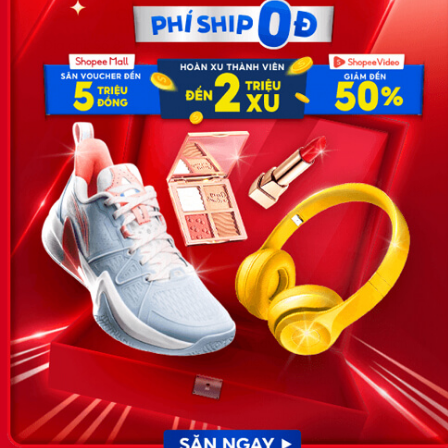
Công ty TNHH Eyeplus Online
Địa chỉ: Số 81, ngõ 68, đường Cầu Giấy, Tổ 05, Phường Quan
Hoa, Quận Cầu Giấy, TP Hà Nội, Việt Nam
SĐT: 0981 448 766
Email:
hotro@timviec.com.vn
VỀ CHÚNG TÔI
News.timviec.com.vn là website cung cấp thông tin liên quan đến
nhân sự, nghề nghiệp do Timviec.com.vn vận hành nhằm giúp
doanh nghiệp, nhân sự tuyển dụng, người đi làm, người tìm việc
cập nhật thông tin và đáp ứng được mong muốn của mình.
KẾT NỐI
Giấy phép hoạt động dịch vụ
việc làm số 54/2019/SLĐTBXH-
GP do Sở lao động thương
binh và xã hội cấp ngày 30
tháng 12 năm 2019.