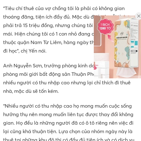
“Tiêu chí thuê của vợ chồng tôi là phải có không gian
thoáng đãng, tiện ích đầy đủ. Mặc dù đi thuê mỗi tháng
phải trả 15 triệu đồng, nhưng chúng tôi có cuộc sống thoải
mái. Hiện chúng tôi có 1 con nhỏ đang cho học tại trường
thuộc quận Nam Từ Liêm, hàng ngày thay nhau đưa đón
đi học”, chị Yến nói.
Anh Nguyễn Sơn, trưởng phòng kinh doanh cho thuê của
phòng môi giới bất động sản Thuận Phát cho biết, hiện
nhiều người có thu nhập cao nhưng lại chỉ thích đi thuê
nhà, mặc dù sẽ tốn kém.
“Nhiều người có thu nhập cao họ mong muốn cuộc sống
hưởng thụ nên mong muốn liên tục được thay đổi không
gian. Họ đều là những người đã có ô tô riêng nên việc đi
lại cũng khá thuận tiện. Lựa chọn của nhóm ngày này là
thuê tại những khu đô thị có đầy đủ tiện ích và có dịch vụ