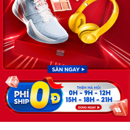
nhân sự, nghề nghiệp do Timviec.com.vn vận hành nhằm giúp
doanh nghiệp, nhân sự tuyển dụng, người đi làm, người tìm việc
cập nhật thông tin và đáp ứng được mong muốn của mình.
KẾT NỐI
Giấy phép hoạt động dịch vụ
việc làm số 54/2019/SLĐTBXH-
GP do Sở lao động thương
binh và xã hội cấp ngày 30
tháng 12 năm 2019.