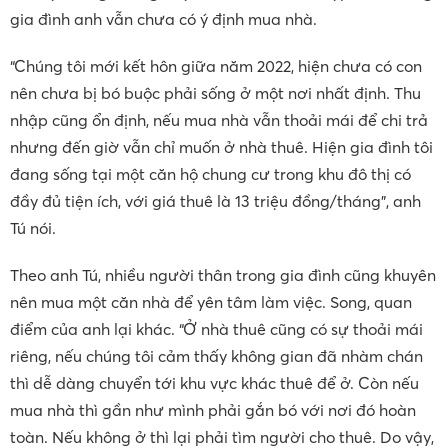
gia đình anh vẫn chưa có ý định mua nhà.
“Chúng tôi mới kết hôn giữa năm 2022, hiện chưa có con
nên chưa bị bó buộc phải sống ở một nơi nhất định. Thu
nhập cũng ổn định, nếu mua nhà vẫn thoải mái để chi trả
nhưng đến giờ vẫn chỉ muốn ở nhà thuê. Hiện gia đình tôi
đang sống tại một căn hộ chung cư trong khu đô thị có
đầy đủ tiện ích, với giá thuê là 13 triệu đồng/tháng”, anh
Tú nói.
Theo anh Tú, nhiều người thân trong gia đình cũng khuyên
nên mua một căn nhà để yên tâm làm việc. Song, quan
điểm của anh lại khác. “Ở nhà thuê cũng có sự thoải mái
riêng, nếu chúng tôi cảm thấy không gian đã nhàm chán
thì dễ dàng chuyển tới khu vực khác thuê để ở. Còn nếu
mua nhà thì gần như mình phải gắn bó với nơi đó hoàn
toàn. Nếu không ở thì lại phải tìm người cho thuê. Do vậy,