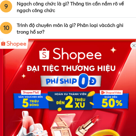
Ngạch công chức là gì? Thông tin cần nắm rõ về
9
ngạch công chức
Trình độ chuyên môn là gì? Phân loại vàcách ghi
10
trong hồ sơ?
Công ty TNHH Eyeplus Online
Địa chỉ: Số 81, ngõ 68, đường Cầu Giấy, Tổ 05, Phường Quan
Hoa, Quận Cầu Giấy, TP Hà Nội, Việt Nam
SĐT: 0981 448 766
Email:
hotro@timviec.com.vn
VỀ CHÚNG TÔI
News.timviec.com.vn là website cung cấp thông tin liên quan đến