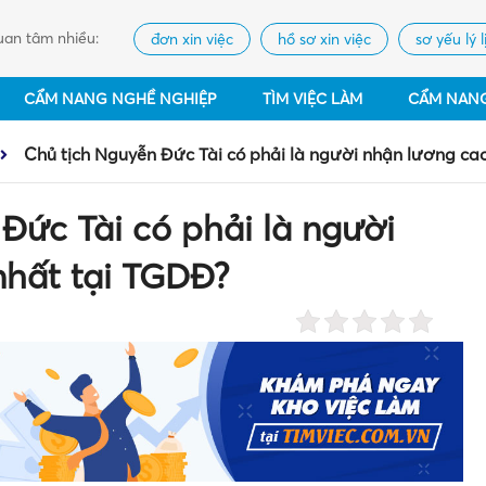
an tâm nhiều:
đơn xin việc
hồ sơ xin việc
sơ yếu lý l
CẨM NANG NGHỀ NGHIỆP
TÌM VIỆC LÀM
CẨM NAN
Chủ tịch Nguyễn Đức Tài có phải là người nhận lương ca
Đức Tài có phải là người
nhất tại TGDĐ?