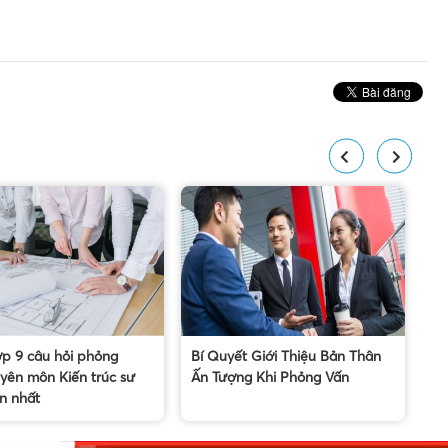
p 9 câu hỏi phỏng
Bí Quyết Giới Thiệu Bản Thân
Bí
yên môn Kiến trúc sư
Ấn Tượng Khi Phỏng Vấn
kh
n nhất
hộ