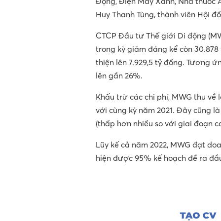
Động, Điện Máy Xanh, Nhà thuốc A
Huy Thanh Tùng, thành viên Hội đồ
CTCP Đầu tư Thế giới Di động (M
trong kỳ giảm đáng kể còn 30.878 t
thiện lên 7.929,5 tỷ đồng. Tương ứ
lên gần 26%.
Khấu trừ các chi phí, MWG thu về 
với cùng kỳ năm 2021. Đây cũng l
(thấp hơn nhiều so với giai đoạn c
Lũy kế cả năm 2022, MWG đạt doan
hiện được 95% kế hoạch đề ra đầ