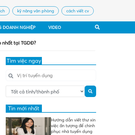
ịch
kỹ năng văn phòng
cách viết cv
G DOANH NGHIỆP
VIDEO
o nhất tại TGDĐ?
Tìm việc ngay
Tin mới nhất
Hướng dẫn viết thư xin
việc ấn tượng để chinh
phục nhà tuyển dụng