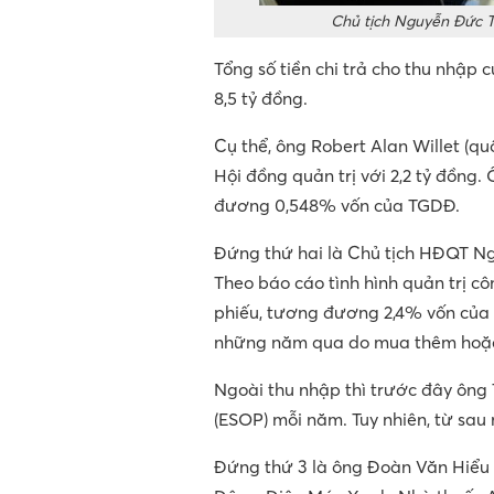
Chủ tịch Nguyễn Đức Tà
Tổng số tiền chi trả cho thu nhập 
8,5 tỷ đồng.
Cụ thể, ông Robert Alan Willet (qu
Hội đồng quản trị với 2,2 tỷ đồng.
đương 0,548% vốn của TGDĐ.
Đứng thứ hai là Chủ tịch HĐQT Ng
Theo báo cáo tình hình quản trị cô
phiếu, tương đương 2,4% vốn của 
những năm qua do mua thêm hoặc 
Ngoài thu nhập thì trước đây ông
(ESOP) mỗi năm. Tuy nhiên, từ sau
Đứng thứ 3 là ông Đoàn Văn Hiểu 