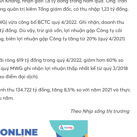
n Khang, nhận gần 1,8 tỷ đồng trong năm qua. Ông Trần
ng quản trị kiêm Tổng giám đốc, có thu nhập 1,23 tỷ đồng.
WG) vừa công bố BCTC quý 4/2022. Ghi nhận, doanh thu
ỷ đồng. Dù vậy, trừ giá vốn, lợi nhuận gộp Công ty cải
ng, biên lợi nhuận gộp Công ty tăng từ 20% (quý 4/2021)
lãi ròng 619 tỷ đồng trong quý 4/2022, giảm hơn 60% so
à quý MWG ghi nhận lợi nhuận thấp nhất kể từ quý 3/2018
ao điểm đại dịch).
h thu 134.722 tỷ đồng, tăng 8,5% so với năm 2021 và thực
u năm.
Theo Nhịp sống thị trường