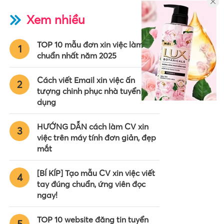
Xem nhiều
TOP 10 mẫu đơn xin việc làm
1
chuẩn nhất năm 2025
Cách viết Email xin việc ấn
2
tượng chinh phục nhà tuyển
dụng
HƯỚNG DẪN cách làm CV xin
3
việc trên máy tính đơn giản, đẹp
mắt
[BÍ KÍP] Tạo mẫu CV xin việc viết
4
tay đúng chuẩn, ứng viên đọc
ngay!
TOP 10 website đăng tin tuyển
5