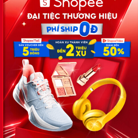
Công ty TNHH Eyeplus Online
Địa chỉ: Số 81, ngõ 68, đường Cầu Giấy, Tổ 05, Phường Quan
Hoa, Quận Cầu Giấy, TP Hà Nội, Việt Nam
SĐT: 0981 448 766
Email:
hotro@timviec.com.vn
VỀ CHÚNG TÔI
News.timviec.com.vn là website cung cấp thông tin liên quan đến
nhân sự, nghề nghiệp do Timviec.com.vn vận hành nhằm giúp
doanh nghiệp, nhân sự tuyển dụng, người đi làm, người tìm việc
cập nhật thông tin và đáp ứng được mong muốn của mình.
KẾT NỐI
Giấy phép hoạt động dịch vụ
việc làm số 54/2019/SLĐTBXH-