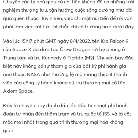
Chuyện các tỷ phú giàu có chi tiền khủng để có những trải
nghiệm thượng lưu, tận hưởng cuộc sống dường như đã
quá quen thuộc. Tuy nhiên, việc chi một núi tiền để rồi vẫn
phải làm việc cật lực thì chắc chỉ có trường hợp dưới đây.
Vào lúc 15h17 phút GMT ngày 8/4/2022, tên lửa Falcon 9
của Space X đã đưa tàu Crew Dragon rời bệ phóng ở
Trung tâm vũ trụ Kennedy ở Florida (Mỹ). Chuyến bay đặc
biệt này không có sự tham gia của bất kỳ phi hành gia
nào thuộc NASA như thường lệ mà mang theo 4 thành
viên của công ty hàng không vũ trụ thương mại có tên
Axiom Space.
Đây là chuyến bay đánh dấu lần đầu tiên một phi hành
đoàn tư nhân đến thăm trạm vũ trụ quốc tế ISS, và là cột
mốc mới nhất trong quá trình thương mại hóa không
gian.