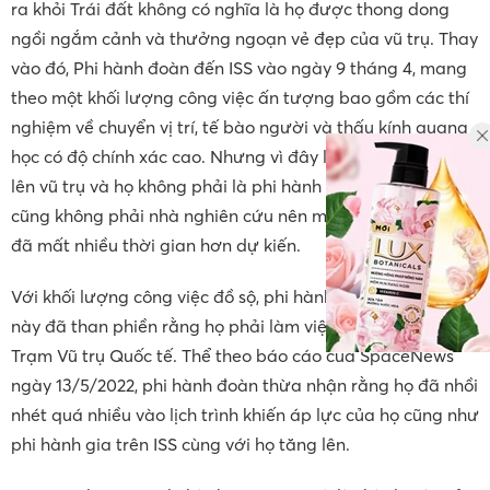
ra khỏi Trái đất không có nghĩa là họ được thong dong
ngồi ngắm cảnh và thưởng ngoạn vẻ đẹp của vũ trụ. Thay
vào đó, Phi hành đoàn đến ISS vào ngày 9 tháng 4, mang
theo một khối lượng công việc ấn tượng bao gồm các thí
nghiệm về chuyển vị trí, tế bào người và thấu kính quang
học có độ chính xác cao. Nhưng vì đây là lần đầu tiên họ
lên vũ trụ và họ không phải là phi hành gia chuyên nghiệp
cũng không phải nhà nghiên cứu nên một số thí nghiệm
đã mất nhiều thời gian hơn dự kiến.
Với khối lượng công việc đồ sộ, phi hành đoàn tư nhân
này đã than phiền rằng họ phải làm việc quá nhiều trên
Trạm Vũ trụ Quốc tế. Thể theo báo cáo của SpaceNews
ngày 13/5/2022, phi hành đoàn thừa nhận rằng họ đã nhồi
nhét quá nhiều vào lịch trình khiến áp lực của họ cũng như
phi hành gia trên ISS cùng với họ tăng lên.