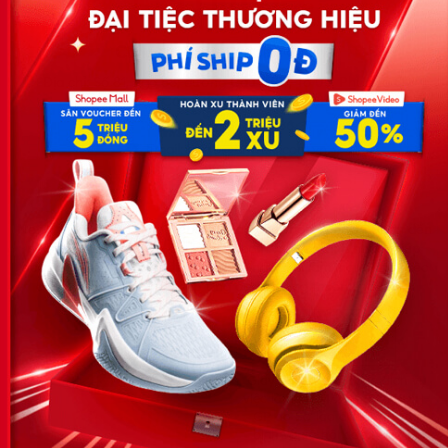
Công ty TNHH Eyeplus Online
Địa chỉ: Số 81, ngõ 68, đường Cầu Giấy, Tổ 05, Phường Quan
Hoa, Quận Cầu Giấy, TP Hà Nội, Việt Nam
SĐT: 0981 448 766
Email:
hotro@timviec.com.vn
VỀ CHÚNG TÔI
News.timviec.com.vn là website cung cấp thông tin liên quan đến
nhân sự, nghề nghiệp do Timviec.com.vn vận hành nhằm giúp
doanh nghiệp, nhân sự tuyển dụng, người đi làm, người tìm việc
cập nhật thông tin và đáp ứng được mong muốn của mình.
KẾT NỐI
Giấy phép hoạt động dịch vụ
việc làm số 54/2019/SLĐTBXH-
GP do Sở lao động thương
binh và xã hội cấp ngày 30