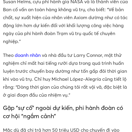
Susan Helms, cựu phi hành gia NASA và là thành viên của
Ban cố vấn an toàn hàng không vũ trụ, cho biết: “Về bản
chất, sự xuất hiện của nhân viên Axiom dường như có tác
động lớn hơn dự kiến ​​đối với khối lượng công việc hàng
ngày của phi hành đoàn Trạm vũ trụ quốc tế chuyên
nghiệp.”
Theo
doanh nhân
và nhà đầu tư Larry Connor, một thử
nghiệm chỉ mất hai tiếng rưỡi dựa trong quá trình huấn
luyện trước chuyến bay dường như tốn gấp đôi thời gian
khi vào vũ trụ. Chỉ huy Michael López-Alegría cũng tiết lộ
rằng: “Dòng thời gian của chúng tôi rất vội vã, đặc biệt là
ở giai đoạn đầu của nhiệm vụ.”
Gặp “sự cố” ngoài dự kiến, phi hành đoàn có
cơ hội “ngắm cảnh”
Mặc dù đã chi trả hơn 50 triệu USD cho chuyến đi vào