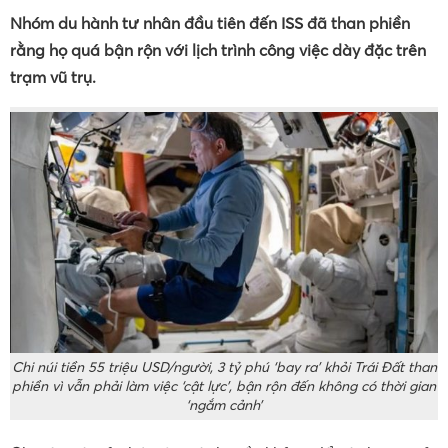
Nhóm du hành tư nhân đầu tiên đến ISS đã than phiền
rằng họ quá bận rộn với lịch trình công việc dày đặc trên
trạm vũ trụ.
Chi núi tiền 55 triệu USD/người, 3 tỷ phú ‘bay ra’ khỏi Trái Đất than
phiền vì vẫn phải làm việc ‘cật lực’, bận rộn đến không có thời gian
‘ngắm cảnh’