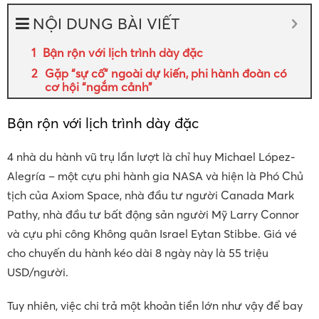
NỘI DUNG BÀI VIẾT
Bận rộn với lịch trình dày đặc
Gặp “sự cố” ngoài dự kiến, phi hành đoàn có
cơ hội “ngắm cảnh”
Bận rộn với lịch trình dày đặc
4 nhà du hành vũ trụ lần lượt là chỉ huy Michael López-
Alegría – một cựu phi hành gia NASA và hiện là Phó Chủ
tịch của Axiom Space, nhà đầu tư người Canada Mark
Pathy, nhà đầu tư bất động sản người Mỹ Larry Connor
và cựu phi công Không quân Israel Eytan Stibbe. Giá vé
cho chuyến du hành kéo dài 8 ngày này là 55 triệu
USD/người.
Tuy nhiên, việc chi trả một khoản tiền lớn như vậy để bay