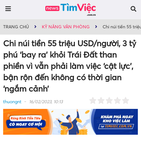
TRANG CHỦ
KỸ NĂNG VĂN PHÒNG
Chi núi tiền 55 tri
Chi núi tiền 55 triệu USD/người, 3 tỷ
phú ‘bay ra’ khỏi Trái Đất than
phiền vì vẫn phải làm việc ‘cật lực’,
bận rộn đến không có thời gian
‘ngắm cảnh’
thuongnt
16/02/2023, 10:13