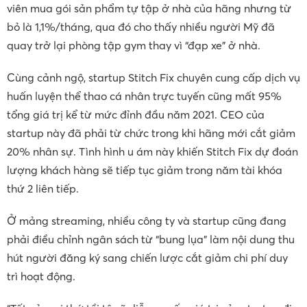
viên mua gói sản phẩm tự tập ở nhà của hãng nhưng từ
bỏ là 1,1%/tháng, qua đó cho thấy nhiều người Mỹ đã
quay trở lại phòng tập gym thay vì “đạp xe” ở nhà.
Cùng cảnh ngộ, startup Stitch Fix chuyên cung cấp dịch vụ
huấn luyện thể thao cá nhân trực tuyến cũng mất 95%
tổng giá trị kể từ mức đỉnh đầu năm 2021. CEO của
startup này đã phải từ chức trong khi hãng mới cắt giảm
20% nhân sự. Tình hình u ám này khiến Stitch Fix dự đoán
lượng khách hàng sẽ tiếp tục giảm trong năm tài khóa
thứ 2 liên tiếp.
Ở mảng streaming, nhiều công ty và startup cũng đang
phải điều chỉnh ngân sách từ “bung lụa” làm nội dung thu
hút người đăng ký sang chiến lược cắt giảm chi phí duy
trì hoạt động.