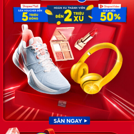
Địa chỉ: Số 81, ngõ 68, đường Cầu Giấy, Tổ 05, Phường Quan
Hoa, Quận Cầu Giấy, TP Hà Nội, Việt Nam
SĐT: 0981 448 766
Email:
hotro@timviec.com.vn
VỀ CHÚNG TÔI
News.timviec.com.vn là website cung cấp thông tin liên quan đến
nhân sự, nghề nghiệp do Timviec.com.vn vận hành nhằm giúp
doanh nghiệp, nhân sự tuyển dụng, người đi làm, người tìm việc
cập nhật thông tin và đáp ứng được mong muốn của mình.
KẾT NỐI
Giấy phép hoạt động dịch vụ
việc làm số 54/2019/SLĐTBXH-
GP do Sở lao động thương
binh và xã hội cấp ngày 30
tháng 12 năm 2019.