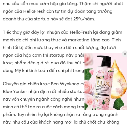
nhu cầu cần mua cơm hộp gia tăng. Thậm chí người phát
ngôn của HelloFresh còn tự tin dự đoán tăng trưởng
doanh thu của startup này sẽ đạt 25%/năm.
Tiếc thay giờ đây lợi nhuận của HelloFresh lại đang giảm
mạnh do chi phí lương thực và marketing tăng cao. Tình
hình tồi tệ đến mức thay vì ưu tiên chất lượng, độ tươi
ngon của hộp cơm thì startup này phải thay đổi chiến
lược, nhắm đến giá rẻ, qua đó thu hút nhiều người tiêu
dùng Mỹ khi tính toán đến chi phí trong thời kỳ lạm phát.
Chuyên gia chiến lược Ben Wynkoop của hãng tư vấn
Blue Yonker nhận định rất nhiều startup bán cơm hộp hiện
nay vốn chuyên ngành công nghệ nhưng lại nghĩ rằng
mình có thể tạo ra cuộc cách mạng trong mảng thực
phẩm. Tuy nhiên họ lại không nhận ra rằng trong ngành
này, nhu cầu của khách hàng mới là chủ chốt chứ không