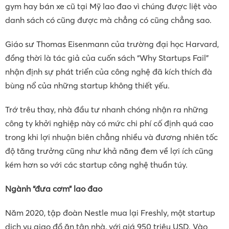
gym hay bán xe cũ tại Mỹ lao đao vì chúng được liệt vào
danh sách có cũng được mà chẳng có cũng chẳng sao.
Giáo sư Thomas Eisenmann của trường đại học Harvard,
đồng thời là tác giả của cuốn sách “Why Startups Fail”
nhận định sự phát triển của công nghệ đã kích thích đà
bùng nổ của những startup không thiết yếu.
Trớ trêu thay, nhà đầu tư nhanh chóng nhận ra những
công ty khởi nghiệp này có mức chi phí cố định quá cao
trong khi lợi nhuận biên chẳng nhiều và đương nhiên tốc
độ tăng trưởng cũng như khả năng đem về lợi ích cũng
kém hơn so với các startup công nghệ thuần túy.
Ngành “đưa cơm” lao đao
Năm 2020, tập đoàn Nestle mua lại Freshly, một startup
dịch vụ giao đồ ăn tận nhà, với giá 950 triệu USD. Vào