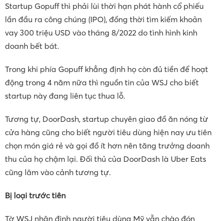
Startup Gopuff thì phải lùi thời hạn phát hành cổ phiếu
lần đầu ra công chúng (IPO), đồng thời tìm kiếm khoản
vay 300 triệu USD vào tháng 8/2022 do tình hình kinh
doanh bết bát.
Trong khi phía Gopuff khẳng định họ còn đủ tiền để hoạt
động trong 4 năm nữa thì nguồn tin của WSJ cho biết
startup này đang liên tục thua lỗ.
Tương tự, DoorDash, startup chuyên giao đồ ăn nóng từ
cửa hàng cũng cho biết người tiêu dùng hiện nay ưu tiên
chọn món giá rẻ và gọi đồ ít hơn nên tăng trưởng doanh
thu của họ chậm lại. Đối thủ của DoorDash là Uber Eats
cũng lâm vào cảnh tương tự.
Bị loại trước tiên
Tờ WSJ nhận định người tiêu dùng Mỹ vẫn chào đón