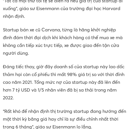
“Tất cả mọi thứ tồi tệ sẽ diễn ra nếu giá trị của startup đi
xuống”, giáo sư Eisenmann của trường đại học Harvard
nhận định.
Startup bán xe cũ Carvana, từng là hãng khởi nghiệp
đình đám thời đại dịch khi khách hàng có thể mua xe mà
không cần tiếp xúc trực tiếp, xe được giao đến tận cửa
người dùng.
Đáng tiếc thay, giờ đây doanh số của startup này lao dốc
thảm hại còn cổ phiếu thì mất 98% giá trị so với thời đỉnh
cao năm 2021. Tổng mức nợ của startup này đã lên đến
hơn 7 tỷ USD và 1/5 nhân viên đã bị sa thải trong năm
2022.
“Rất khó để nhận định thị trường startup đang hướng đến
một thời kỳ băng giá hay chỉ là sự điều chỉnh nhất thời
trong 6 tháng”, giáo sư Eisenmann lo lắng.