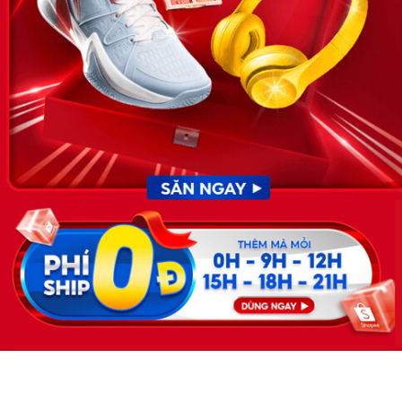
cập nhật thông tin và đáp ứng được mong muốn của mình.
KẾT NỐI
Giấy phép hoạt động dịch vụ
việc làm số 54/2019/SLĐTBXH-
GP do Sở lao động thương
binh và xã hội cấp ngày 30
tháng 12 năm 2019.