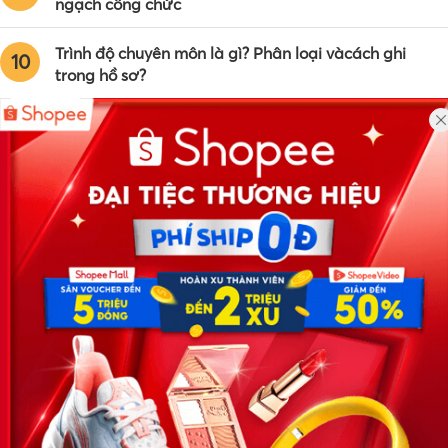
ngạch công chức
Trình độ chuyên môn là gì? Phân loại vàcách ghi
10
trong hồ sơ?
Công ty TNHH Eyeplus Online
Địa chỉ: Số 81, ngõ 68, đường Cầu Giấy, Tổ 05, Phường Quan
Hoa, Quận Cầu Giấy, TP Hà Nội, Việt Nam
SĐT: 0981 448 766
Email:
hotro@timviec.com.vn
VỀ CHÚNG TÔI
News.timviec.com.vn là website cung cấp thông tin liên quan đến
nhân sự, nghề nghiệp do Timviec.com.vn vận hành nhằm giúp
doanh nghiệp, nhân sự tuyển dụng, người đi làm, người tìm việc