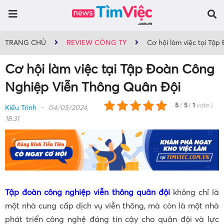
TRANG CHỦ
REVIEW CÔNG TY
Cơ hội làm việc tại Tậ
Cơ hội làm việc tại Tập Đoàn Công
Nghiệp Viễn Thông Quân Đội
5
/
5
(
1
vote
)
Kiều Trinh
04/05/2024,
18:31
Tập đoàn công nghiệp viễn thông quân đội
không chỉ là
một nhà cung cấp dịch vụ viễn thông, mà còn là một nhà
phát triển công nghệ đáng tin cậy cho quân đội và lực