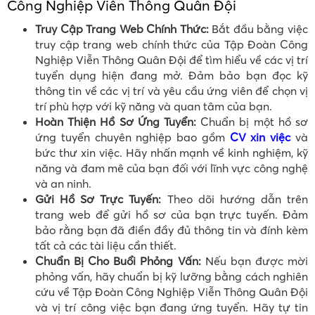
Công Nghiệp Viễn Thông Quân Đội
Truy Cập Trang Web Chính Thức:
Bắt đầu bằng việc
truy cập trang web chính thức của Tập Đoàn Công
Nghiệp Viễn Thông Quân Đội để tìm hiểu về các vị trí
tuyển dụng hiện đang mở. Đảm bảo bạn đọc kỹ
thông tin về các vị trí và yêu cầu ứng viên để chọn vị
trí phù hợp với kỹ năng và quan tâm của bạn.
Hoàn Thiện Hồ Sơ Ứng Tuyển:
Chuẩn bị một hồ sơ
ứng tuyển chuyên nghiệp bao gồm
CV xin việc
và
bức thư xin việc. Hãy nhấn mạnh về kinh nghiệm, kỹ
năng và đam mê của bạn đối với lĩnh vực công nghệ
và an ninh.
Gửi Hồ Sơ Trực Tuyến:
Theo dõi hướng dẫn trên
trang web để gửi hồ sơ của bạn trực tuyến. Đảm
bảo rằng bạn đã điền đầy đủ thông tin và đính kèm
tất cả các tài liệu cần thiết.
Chuẩn Bị Cho Buổi Phỏng Vấn:
Nếu bạn được mời
phỏng vấn, hãy chuẩn bị kỹ lưỡng bằng cách nghiên
cứu về Tập Đoàn Công Nghiệp Viễn Thông Quân Đội
và vị trí công việc bạn đang ứng tuyển. Hãy tự tin