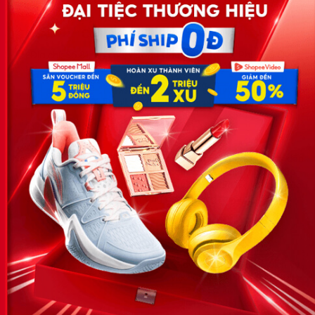
Công ty TNHH Eyeplus Online
Địa chỉ: Số 81, ngõ 68, đường Cầu Giấy, Tổ 05, Phường Quan
Hoa, Quận Cầu Giấy, TP Hà Nội, Việt Nam
SĐT: 0981 448 766
Email:
hotro@timviec.com.vn
VỀ CHÚNG TÔI
News.timviec.com.vn là website cung cấp thông tin liên quan đến
nhân sự, nghề nghiệp do Timviec.com.vn vận hành nhằm giúp
doanh nghiệp, nhân sự tuyển dụng, người đi làm, người tìm việc
cập nhật thông tin và đáp ứng được mong muốn của mình.
KẾT NỐI
Giấy phép hoạt động dịch vụ
việc làm số 54/2019/SLĐTBXH-
GP do Sở lao động thương
binh và xã hội cấp ngày 30
tháng 12 năm 2019.