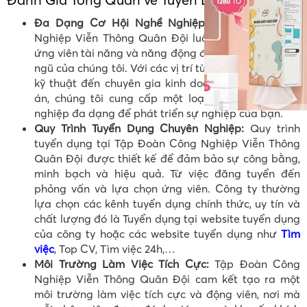
Đa Dạng Cơ Hội Nghề Nghiệp:
Tập Đoàn Công
Nghiệp Viễn Thông Quân Đội luôn tìm kiếm những
ứng viên tài năng và năng động để gia nhập vào đội
ngũ của chúng tôi. Với các vị trí từ kỹ sư, chuyên viên
kỹ thuật đến chuyên gia kinh doanh và quản lý dự
án, chúng tôi cung cấp một loạt các cơ hội nghề
nghiệp đa dạng để phát triển sự nghiệp của bạn.
Quy Trình Tuyển Dụng Chuyên Nghiệp:
Quy trình
tuyển dụng tại Tập Đoàn Công Nghiệp Viễn Thông
Quân Đội được thiết kế để đảm bảo sự công bằng,
minh bạch và hiệu quả. Từ việc đăng tuyển đến
phỏng vấn và lựa chọn ứng viên. Công ty thường
lựa chọn các kênh tuyển dụng chính thức, uy tín và
chất lượng đó là Tuyển dụng tại website tuyển dụng
của công ty hoặc các website tuyển dụng như
Tìm
việc
, Top CV, Tìm việc 24h,…
Môi Trường Làm Việc Tích Cực:
Tập Đoàn Công
Nghiệp Viễn Thông Quân Đội cam kết tạo ra một
môi trường làm việc tích cực và động viên, nơi mà