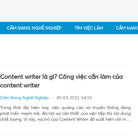
CẨM NANG NGHỀ NGHIỆP
TÌM VIỆC LÀM
CẨM NAN
Content writer là gì? Công việc cần làm của
content writer
Cẩm Nang Nghề Nghiệp
29-03-2023, 04:53
Trong thời đại hiện nay, việc quảng cáo và truyền thông đang
phát triển mạnh mẽ, đòi hỏi sự cần thiết của việc tiếp thị nội dung
chất lượng. Vì vậy, vai trò của Content Writer đã xuất hiện với mục
đích xây dựng nội dung giúp phát triển và […]