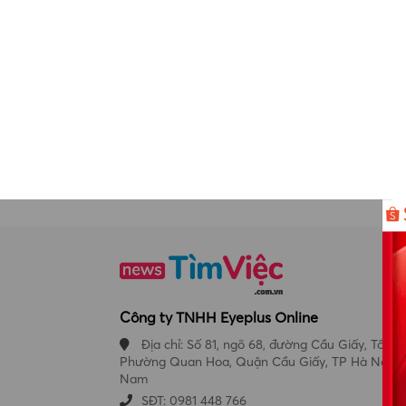
Công ty TNHH Eyeplus Online
Địa chỉ: Số 81, ngõ 68, đường Cầu Giấy, Tổ 05,
Phường Quan Hoa, Quận Cầu Giấy, TP Hà Nội, V
Nam
SĐT: 0981 448 766