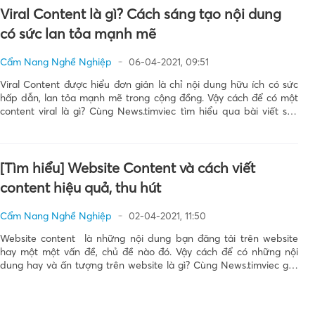
Viral Content là gì? Cách sáng tạo nội dung
có sức lan tỏa mạnh mẽ
Cẩm Nang Nghề Nghiệp
06-04-2021, 09:51
Viral Content được hiểu đơn giản là chỉ nội dung hữu ích có sức
hấp dẫn, lan tỏa mạnh mẽ trong cộng đồng. Vậy cách để có một
content viral là gì? Cùng News.timviec tìm hiểu qua bài viết sau
nhé! Khái niệm Viral Content Viral content được hiểu là […]
[Tìm hiểu] Website Content và cách viết
content hiệu quả, thu hút
Cẩm Nang Nghề Nghiệp
02-04-2021, 11:50
Website content là những nội dung bạn đăng tải trên website
hay một một vấn đề, chủ đề nào đó. Vậy cách để có những nội
dung hay và ấn tượng trên website là gì? Cùng News.timviec giải
đáp qua bài viết dưới đây nhé! Khái niệm website content
Website […]