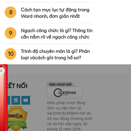
Cách tạo mục lục tự động trong
8
Word nhanh, đơn giản nhất
Ngạch công chức là gì? Thông tin
9
cần nắm rõ về ngạch công chức
Trình độ chuyên môn là gì? Phân
10
loại vàcách ghi trong hồ sơ?
KẾT NỐI
Giấy phép hoạt động
dịch vụ việc làm số
54/2019/SLĐTBXH-GP do
Sở lao động thương binh
và xã hội cấp ngày 30
tháng 12 năm 2019.