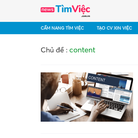
CẨM NANG TÌM VIỆC
TẠO CV XIN VIỆC
content
Chủ đề :