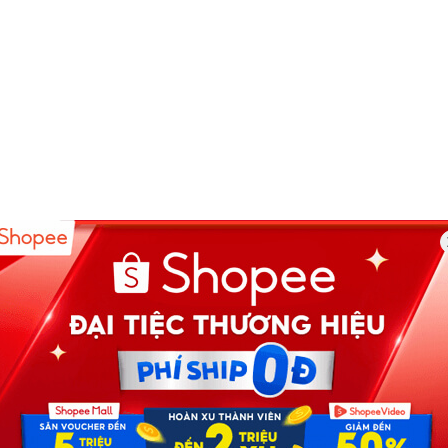
VỀ CHÚNG TÔI
News.timviec.com.vn là website cung cấp thông tin
liên quan đến nhân sự, nghề nghiệp do
Timviec.com.vn vận hành nhằm giúp doanh nghiệp,
nhân sự tuyển dụng, người đi làm, người tìm việc cập
iệt
nhật thông tin và đáp ứng được mong muốn của
mình.