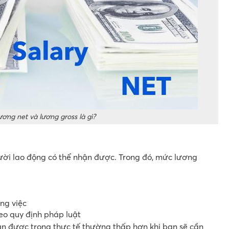
ơng net và lương gross là gì?
ời lao động có thể nhận được. Trong đó, mức lương
ng việc
heo quy định pháp luật
ận được trong thực tế thường thấp hơn khi bạn sẽ cần