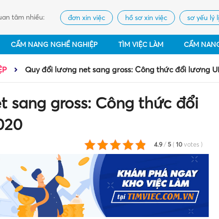
an tâm nhiều:
đơn xin việc
hồ sơ xin việc
sơ yếu lý l
CẨM NANG NGHỀ NGHIỆP
TÌM VIỆC LÀM
CẨM NAN
ỆP
Quy đổi lương net sang gross: Công thức đổi lương 
t sang gross: Công thức đổi
020
4.9
/
5
(
10
votes
)