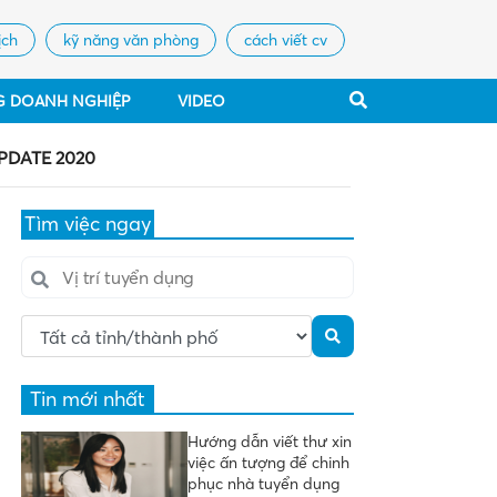
ịch
kỹ năng văn phòng
cách viết cv
G DOANH NGHIỆP
VIDEO
UPDATE 2020
Tìm việc ngay
Tin mới nhất
Hướng dẫn viết thư xin
việc ấn tượng để chinh
phục nhà tuyển dụng