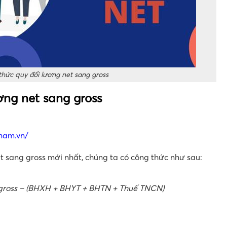
hức quy đổi lương net sang gross
ng net sang gross
tnam.vn/
 sang gross mới nhất, chúng ta có công thức như sau:
gross – (BHXH + BHYT + BHTN + Thuế TNCN)