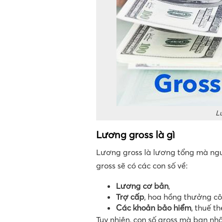
Lư
Lương gross là gì
Lương gross là lương tổng mà ngư
gross sẽ có các con số về:
Lương cơ bản
,
Trợ cấp
, hoa hồng thưởng cô
Các khoản bảo hiểm
, thuế t
Tuy nhiên, con số gross mà bạn nh