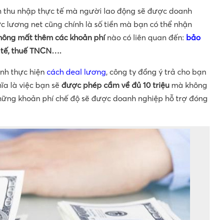
n thu nhập thực tế mà người lao động sẽ được doanh
c lương net cũng chính là số tiền mà bạn có thể nhận
hông mất thêm các khoản phí
nào có liên quan đến:
bảo
 tế, thuế TNCN….
rình thực hiện
cách deal lương
, công ty đồng ý trả cho bạn
hĩa là việc bạn sẽ
được phép cầm về đủ 10 triệu
mà không
hững khoản phí chế độ sẽ được doanh nghiệp hỗ trợ đóng