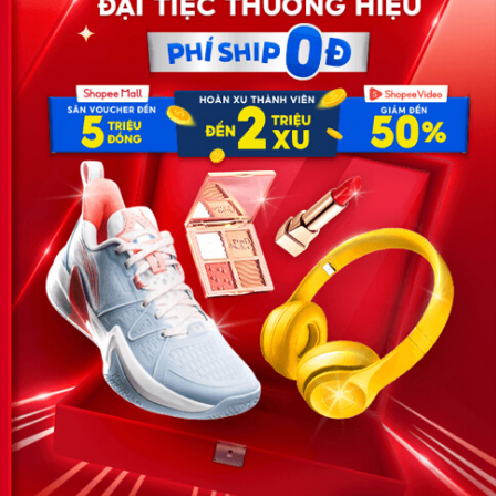
Công ty TNHH Eyeplus Online
Địa chỉ: Số 81, ngõ 68, đường Cầu Giấy, Tổ 05, Phường Quan
Hoa, Quận Cầu Giấy, TP Hà Nội, Việt Nam
SĐT: 0981 448 766
Email:
hotro@timviec.com.vn
VỀ CHÚNG TÔI
News.timviec.com.vn là website cung cấp thông tin liên quan đến
nhân sự, nghề nghiệp do Timviec.com.vn vận hành nhằm giúp
doanh nghiệp, nhân sự tuyển dụng, người đi làm, người tìm việc
cập nhật thông tin và đáp ứng được mong muốn của mình.
KẾT NỐI
Giấy phép hoạt động dịch vụ
việc làm số 54/2019/SLĐTBXH-
GP do Sở lao động thương
binh và xã hội cấp ngày 30
tháng 12 năm 2019.