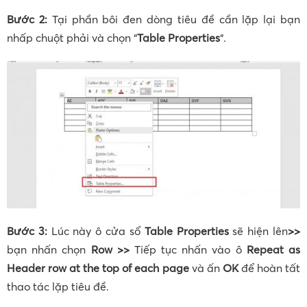
Bước 2:
Tại phần bôi đen dòng tiêu đề cần lặp lại bạn
nhấp chuột phải và chọn “
Table Properties
“.
Bước 3:
Lúc này ô cửa sổ
Table Properties
sẽ hiện lên
>>
bạn nhấn chọn
Row >>
Tiếp tục nhấn vào ô
Repeat as
Header row at the top of each page
và ấn
OK
để hoàn tất
thao tác lặp tiêu đề.