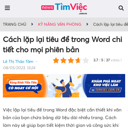
TRANG CHỦ
KỸ NĂNG VĂN PHÒNG
Cách lặp lại tiêu đ
Cách lặp lại tiêu đề trong Word chi
tiết cho mọi phiên bản
3.7
/
5
(
37
votes
)
Lê Thị Thảo Tâm
08/05/2023, 13:24
Việc lặp lại tiêu đề trong Word đặc biệt cần thiết khi văn
bản của bạn chứa bảng dữ liệu dài nhiều trang. Cách
làm này sẽ giúp bạn tiết kiệm thời gian và công sức khi