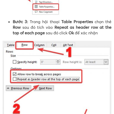
Bước 3:
Trong hội thoại
Table Properties
chọn thẻ
Row
sau đó tích vào
Repeat as header row at the
top of each page
sau đó click
Ok
để xác nhận