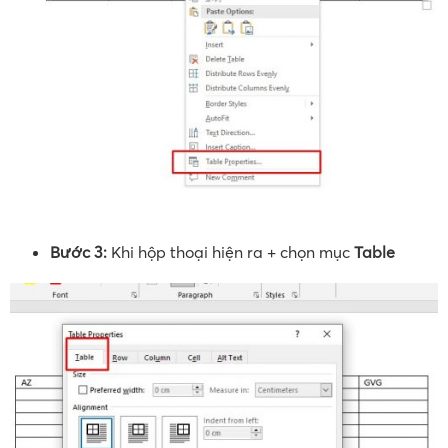
Bước 3:
Khi hộp thoại hiện ra + chọn mục
Table