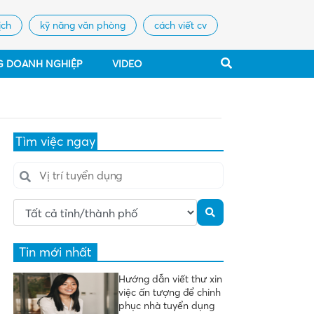
ịch
kỹ năng văn phòng
cách viết cv
G DOANH NGHIỆP
VIDEO
Tìm việc ngay
Tin mới nhất
Hướng dẫn viết thư xin
việc ấn tượng để chinh
phục nhà tuyển dụng