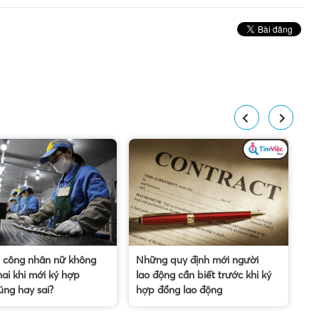
 công nhân nữ không
Những quy định mới người
Tổ
ai khi mới ký hợp
lao động cần biết trước khi ký
th
úng hay sai?
hợp đồng lao động
ở 