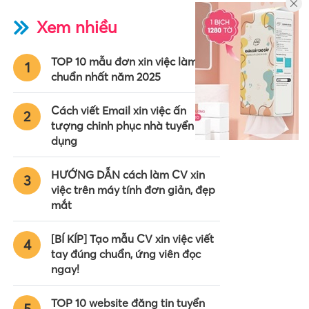
Xem nhiều
TOP 10 mẫu đơn xin việc làm
1
chuẩn nhất năm 2025
Cách viết Email xin việc ấn
2
tượng chinh phục nhà tuyển
dụng
HƯỚNG DẪN cách làm CV xin
3
việc trên máy tính đơn giản, đẹp
mắt
[BÍ KÍP] Tạo mẫu CV xin việc viết
4
tay đúng chuẩn, ứng viên đọc
ngay!
TOP 10 website đăng tin tuyển
5