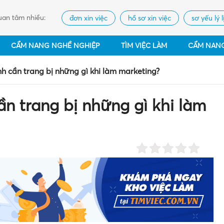
an tâm nhiều:
đơn xin việc
hồ sơ xin việc
sơ yếu lý l
CẨM NANG NGHỀ NGHIỆP
TÌM VIỆC LÀM
CẨM NAN
h cần trang bị những gì khi làm marketing?
ần trang bị những gì khi làm