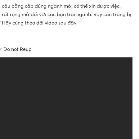
u cầu bằng cấp đúng ngành mới có thể xin được việc.
 rất rộng mở đối với các bạn trái ngành. Vậy cần trang bị
 Hãy cùng theo dõi video sau đây
☞ Do not Reup