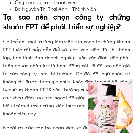
Ông Taro Ueno – Thành viên
Bà Nguyễn Thị Thái Anh – Thành viên
Tại sao nên chọn công ty chứng
khoán FPT để phát triển sự nghiệp?
Có thể nói, môi trường làm việc của công ty chứng khoán
FPT luôn rất hấp dẫn đối với các ứng viên. Từ khi thành
lập, ban lãnh đạo doanh nghiệp luôn xác định việc phát
triển nguồn nhân lực là hoạt động cốt lõi để tạo nên giá
trị của công ty trên thị trường. Do đó, đội ngũ nhân sự
không chỉ được tham gia nhiều khóa đào tạo nội bộ, công
ty chứng khoán FPTS còn thường xuyên xây dựng thêm
các khóa đào tạo bên ngoài để giúp nhân sự có thể tìm
hiểu thêm được những kiến thức mới trong ngành chứng
khoán hiện nay
Ngoài ra, các cán bộ nhân viên sẽ được xem xét hỗ trợ