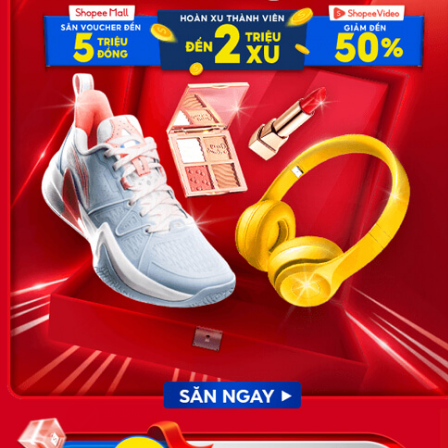
Hoa, Quận Cầu Giấy, TP Hà Nội, Việt Nam
SĐT: 0981 448 766
Email:
hotro@timviec.com.vn
VỀ CHÚNG TÔI
News.timviec.com.vn là website cung cấp thông tin liên quan đến
nhân sự, nghề nghiệp do Timviec.com.vn vận hành nhằm giúp
doanh nghiệp, nhân sự tuyển dụng, người đi làm, người tìm việc
cập nhật thông tin và đáp ứng được mong muốn của mình.
KẾT NỐI
Giấy phép hoạt động dịch vụ
việc làm số 54/2019/SLĐTBXH-
GP do Sở lao động thương
binh và xã hội cấp ngày 30
tháng 12 năm 2019.