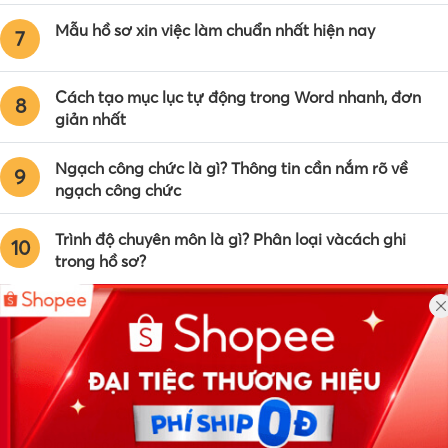
Mẫu hồ sơ xin việc làm chuẩn nhất hiện nay
7
Cách tạo mục lục tự động trong Word nhanh, đơn
8
giản nhất
Ngạch công chức là gì? Thông tin cần nắm rõ về
9
ngạch công chức
Trình độ chuyên môn là gì? Phân loại vàcách ghi
10
trong hồ sơ?
Công ty TNHH Eyeplus Online
Địa chỉ: Số 81, ngõ 68, đường Cầu Giấy, Tổ 05, Phường Quan