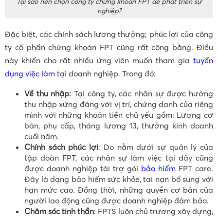
Tại sao nên chọn công ty chứng khoán FPT để phát triển sự
nghiệp?
Đặc biệt, các chính sách lương thưởng; phúc lợi của công
ty cổ phần chứng khoán FPT cũng rất công bằng. Điều
này khiến cho rất nhiều ứng viên muốn tham gia
tuyển
dụng việc làm
tại doanh nghiệp. Trong đó:
Về thu nhập:
Tại công ty, các nhân sự được hưởng
thu nhập xứng đáng với vị trí, chứng danh của riêng
mình với những khoản tiền chủ yếu gồm: Lương cơ
bản, phụ cấp, tháng lương 13, thưởng kinh doanh
cuối năm.
Chính sách phúc lợi
: Do nằm dưới sự quản lý của
tập đoàn FPT, các nhân sự làm việc tại đây cũng
được doanh nghiệp tài trợ gói
bảo hiểm
FPT care.
Đây là dạng bảo hiểm sức khỏe, tai nạn bổ sung với
hạn mức cao. Đồng thời, những quyền cơ bản của
người lao động cũng được doanh nghiệp đảm bảo.
Chăm sóc tinh thần
: FPTS luôn chủ trương xây dựng,