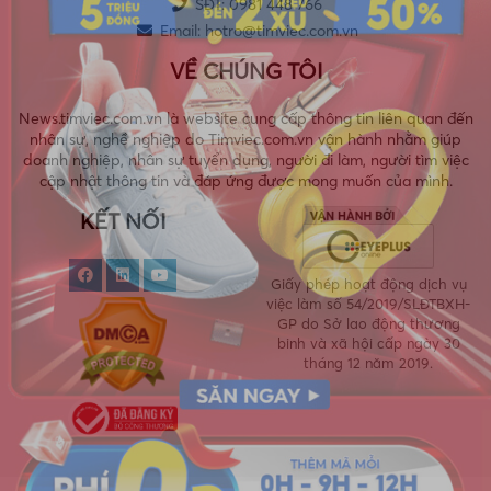
SĐT: 0981 448 766
Email:
hotro@timviec.com.vn
VỀ CHÚNG TÔI
News.timviec.com.vn là website cung cấp thông tin liên quan đến
nhân sự, nghề nghiệp do Timviec.com.vn vận hành nhằm giúp
doanh nghiệp, nhân sự tuyển dụng, người đi làm, người tìm việc
cập nhật thông tin và đáp ứng được mong muốn của mình.
KẾT NỐI
Giấy phép hoạt động dịch vụ
việc làm số 54/2019/SLĐTBXH-
GP do Sở lao động thương
binh và xã hội cấp ngày 30
tháng 12 năm 2019.