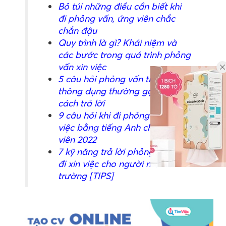
Bỏ túi những điều cần b
iết khi
đi phỏng vấn, ứng viên chắc
chắn đậu
Quy trình là gì? Khái niệm và
các bước trong quá trình phỏng
vấn xin việc
5 câu hỏi phỏng vấn tiếng anh
thông dụng thường gặp và
cách trả lời
9 câu hỏi khi đi phỏng vấn xin
việc bằng tiếng Anh cho giáo
viên 2022
7 kỹ năng trả lời phỏng vấn khi
đi xin việc cho người mới ra
trường [TIPS]