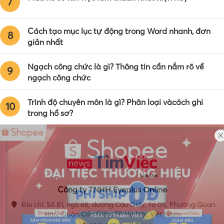
7
Cách tạo mục lục tự động trong Word nhanh, đơn
8
giản nhất
Ngạch công chức là gì? Thông tin cần nắm rõ về
9
ngạch công chức
Trình độ chuyên môn là gì? Phân loại vàcách ghi
10
trong hồ sơ?
Công ty TNHH Eyeplus Online
Địa chỉ: Số 81, ngõ 68, đường Cầu Giấy, Tổ 05, Phường Quan
Hoa, Quận Cầu Giấy, TP Hà Nội, Việt Nam