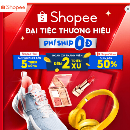
Công ty TNHH Eyeplus Online
Địa chỉ: Số 81, ngõ 68, đường Cầu Giấy, Tổ 05, Phường Quan
Hoa, Quận Cầu Giấy, TP Hà Nội, Việt Nam
SĐT: 0981 448 766
Email:
hotro@timviec.com.vn
VỀ CHÚNG TÔI
News.timviec.com.vn là website cung cấp thông tin liên quan đến
nhân sự, nghề nghiệp do Timviec.com.vn vận hành nhằm giúp
doanh nghiệp, nhân sự tuyển dụng, người đi làm, người tìm việc
cập nhật thông tin và đáp ứng được mong muốn của mình.
KẾT NỐI