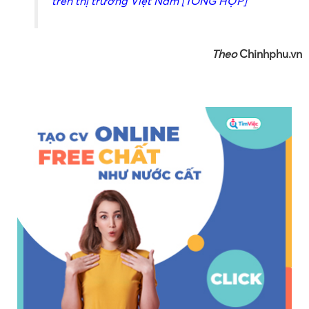
trên thị trường Việt Nam [TỔNG HỢP]
Theo
Chinhphu.vn