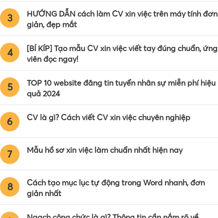
HƯỚNG DẪN cách làm CV xin việc trên máy tính đơn
3
giản, đẹp mắt
[BÍ KÍP] Tạo mẫu CV xin việc viết tay đúng chuẩn, ứng
4
viên đọc ngay!
TOP 10 website đăng tin tuyển nhân sự miễn phí hiệu
5
quả 2024
CV là gì? Cách viết CV xin việc chuyên nghiệp
6
Mẫu hồ sơ xin việc làm chuẩn nhất hiện nay
7
Cách tạo mục lục tự động trong Word nhanh, đơn
8
giản nhất
Ngạch công chức là gì? Thông tin cần nắm rõ về