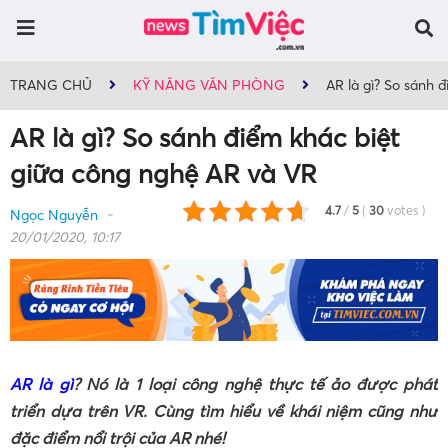
TRANG CHỦ
KỸ NĂNG VĂN PHÒNG
AR là gì? So sánh 
AR là gì? So sánh điểm khác biệt
giữa công nghệ AR và VR
4.7
/
5
(
30
votes
)
Ngọc Nguyễn
20/01/2020, 10:17
AR là gì
? Nó là 1 loại công nghệ thực tế ảo được phát
triển dựa trên VR. Cùng tìm hiểu về khái niệm cũng như
đặc điểm nổi trội của AR nhé!