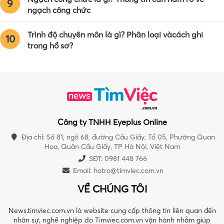
9
ngạch công chức
Trình độ chuyên môn là gì? Phân loại vàcách ghi
10
trong hồ sơ?
Công ty TNHH Eyeplus Online
Địa chỉ: Số 81, ngõ 68, đường Cầu Giấy, Tổ 05, Phường Quan
Hoa, Quận Cầu Giấy, TP Hà Nội, Việt Nam
SĐT: 0981 448 766
Email:
hotro@timviec.com.vn
VỀ CHÚNG TÔI
News.timviec.com.vn là website cung cấp thông tin liên quan đến
nhân sự, nghề nghiệp do Timviec.com.vn vận hành nhằm giúp