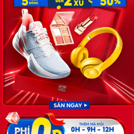
Email:
hotro@timviec.com.vn
VỀ CHÚNG TÔI
News.timviec.com.vn là website cung cấp thông tin liên quan đến
nhân sự, nghề nghiệp do Timviec.com.vn vận hành nhằm giúp
doanh nghiệp, nhân sự tuyển dụng, người đi làm, người tìm việc
cập nhật thông tin và đáp ứng được mong muốn của mình.
KẾT NỐI
Giấy phép hoạt động dịch vụ
việc làm số 54/2019/SLĐTBXH-
GP do Sở lao động thương
binh và xã hội cấp ngày 30
tháng 12 năm 2019.