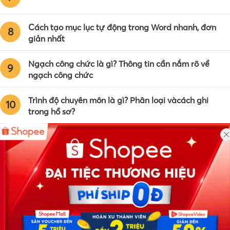
Cách tạo mục lục tự động trong Word nhanh, đơn
8
giản nhất
Ngạch công chức là gì? Thông tin cần nắm rõ về
9
ngạch công chức
Trình độ chuyên môn là gì? Phân loại vàcách ghi
10
trong hồ sơ?
Công ty TNHH Eyeplus Online
Địa chỉ: Số 81, ngõ 68, đường Cầu Giấy, Tổ 05, Phường Quan
Hoa, Quận Cầu Giấy, TP Hà Nội, Việt Nam
SĐT: 0981 448 766