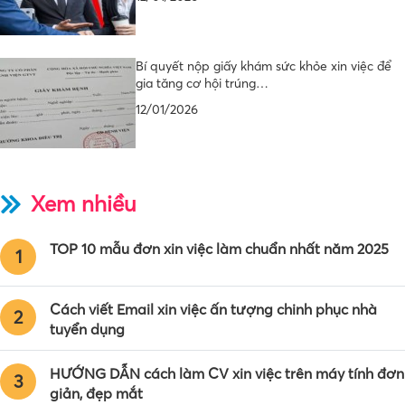
Bí quyết nộp giấy khám sức khỏe xin việc để
gia tăng cơ hội trúng…
12/01/2026
Xem nhiều
TOP 10 mẫu đơn xin việc làm chuẩn nhất năm 2025
1
Cách viết Email xin việc ấn tượng chinh phục nhà
2
tuyển dụng
HƯỚNG DẪN cách làm CV xin việc trên máy tính đơn
3
giản, đẹp mắt