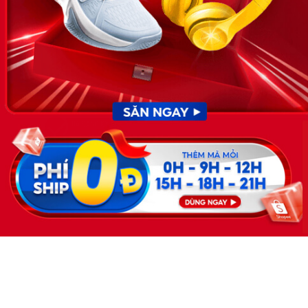
KẾT NỐI
Giấy phép hoạt động dịch vụ
việc làm số 54/2019/SLĐTBXH-
GP do Sở lao động thương
binh và xã hội cấp ngày 30
tháng 12 năm 2019.