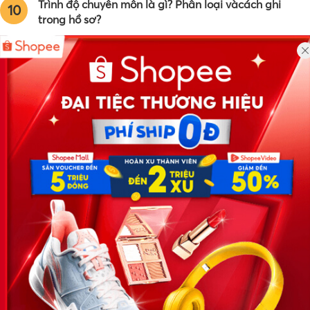
Trình độ chuyên môn là gì? Phân loại vàcách ghi
10
trong hồ sơ?
Công ty TNHH Eyeplus Online
Địa chỉ: Số 81, ngõ 68, đường Cầu Giấy, Tổ 05, Phường Quan
Hoa, Quận Cầu Giấy, TP Hà Nội, Việt Nam
SĐT: 0981 448 766
Email:
hotro@timviec.com.vn
VỀ CHÚNG TÔI
News.timviec.com.vn là website cung cấp thông tin liên quan đến
nhân sự, nghề nghiệp do Timviec.com.vn vận hành nhằm giúp
doanh nghiệp, nhân sự tuyển dụng, người đi làm, người tìm việc
cập nhật thông tin và đáp ứng được mong muốn của mình.