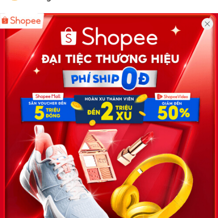
Công ty TNHH Eyeplus Online
Địa chỉ: Số 81, ngõ 68, đường Cầu Giấy, Tổ 05, Phường Quan
Hoa, Quận Cầu Giấy, TP Hà Nội, Việt Nam
SĐT: 0981 448 766
Email:
hotro@timviec.com.vn
VỀ CHÚNG TÔI
News.timviec.com.vn là website cung cấp thông tin liên quan đến
nhân sự, nghề nghiệp do Timviec.com.vn vận hành nhằm giúp
doanh nghiệp, nhân sự tuyển dụng, người đi làm, người tìm việc
cập nhật thông tin và đáp ứng được mong muốn của mình.
KẾT NỐI