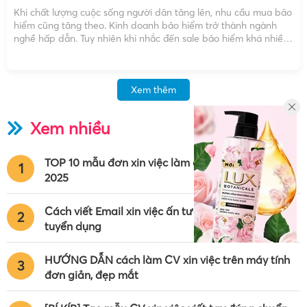
Khi chất lượng cuộc sống người dân tăng lên, nhu cầu mua bảo
hiểm cũng tăng theo. Kinh doanh bảo hiểm trở thành ngành
nghề hấp dẫn. Tuy nhiên khi nhắc đến sale bảo hiểm khá nhiều
người chưa có cái nhìn đúng về nghề này. Vậy có nên làm […]
Xem thêm
Xem nhiều
TOP 10 mẫu đơn xin việc làm chuẩn nhất năm
1
2025
Cách viết Email xin việc ấn tượng chinh phục nhà
2
tuyển dụng
HƯỚNG DẪN cách làm CV xin việc trên máy tính
3
đơn giản, đẹp mắt