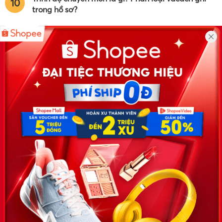
10
trong hồ sơ?
Công ty TNHH Eyeplus Online
Địa chỉ: Số 81, ngõ 68, đường Cầu Giấy, Tổ 05, Phường Quan
Hoa, Quận Cầu Giấy, TP Hà Nội, Việt Nam
SĐT: 0981 448 766
Email:
hotro@timviec.com.vn
VỀ CHÚNG TÔI
News.timviec.com.vn là website cung cấp thông tin liên quan đến
nhân sự, nghề nghiệp do Timviec.com.vn vận hành nhằm giúp
doanh nghiệp, nhân sự tuyển dụng, người đi làm, người tìm việc
cập nhật thông tin và đáp ứng được mong muốn của mình.