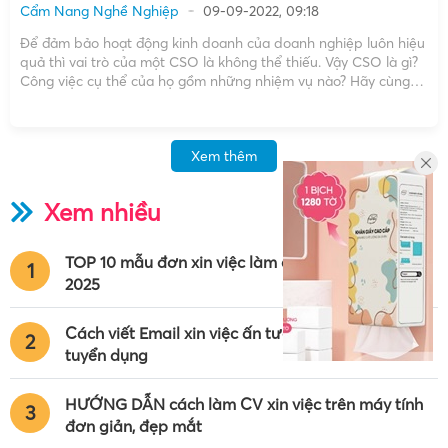
Cẩm Nang Nghề Nghiệp
09-09-2022, 09:18
Để đảm bảo hoạt động kinh doanh của doanh nghiệp luôn hiệu
quả thì vai trò của một CSO là không thể thiếu. Vậy CSO là gì?
Công việc cụ thể của họ gồm những nhiệm vụ nào? Hãy cùng
tìm hiểu chi tiết thông qua bài viết sau với […]
Xem thêm
Xem nhiều
TOP 10 mẫu đơn xin việc làm chuẩn nhất năm
1
2025
Cách viết Email xin việc ấn tượng chinh phục nhà
2
tuyển dụng
HƯỚNG DẪN cách làm CV xin việc trên máy tính
3
đơn giản, đẹp mắt