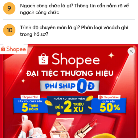
Ngạch công chức là gì? Thông tin cần nắm rõ về
9
ngạch công chức
Trình độ chuyên môn là gì? Phân loại vàcách ghi
10
trong hồ sơ?
Công ty TNHH Eyeplus Online
Địa chỉ: Số 81, ngõ 68, đường Cầu Giấy, Tổ 05, Phường Quan
Hoa, Quận Cầu Giấy, TP Hà Nội, Việt Nam
SĐT: 0981 448 766
Email:
hotro@timviec.com.vn
VỀ CHÚNG TÔI