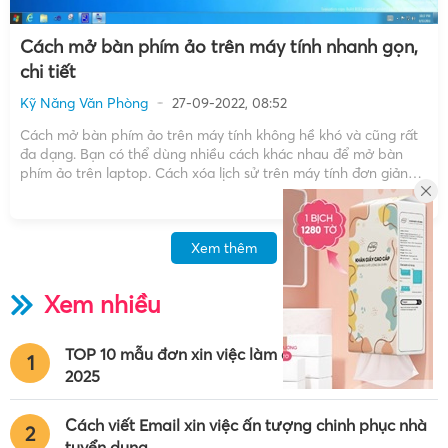
Cách mở bàn phím ảo trên máy tính nhanh gọn,
chi tiết
Kỹ Năng Văn Phòng
27-09-2022, 08:52
Cách mở bàn phím ảo trên máy tính không hề khó và cũng rất
đa dạng. Bạn có thể dùng nhiều cách khác nhau để mở bàn
phím ảo trên laptop. Cách xóa lịch sử trên máy tính đơn giản
chỉ trong vòng 1s Cách tắt mật khẩu win 10 […]
Xem thêm
Xem nhiều
TOP 10 mẫu đơn xin việc làm chuẩn nhất năm
1
2025
Cách viết Email xin việc ấn tượng chinh phục nhà
2
tuyển dụng