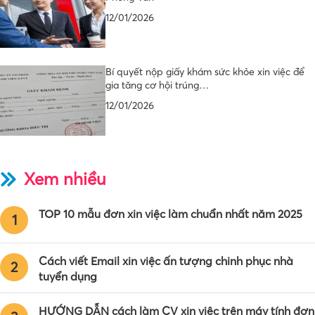
12/01/2026
Bí quyết nộp giấy khám sức khỏe xin việc để
gia tăng cơ hội trúng…
12/01/2026
Xem nhiều
TOP 10 mẫu đơn xin việc làm chuẩn nhất năm 2025
1
Cách viết Email xin việc ấn tượng chinh phục nhà
2
tuyển dụng
HƯỚNG DẪN cách làm CV xin việc trên máy tính đơn