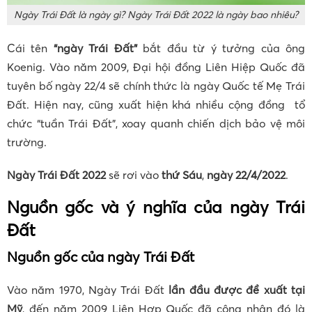
Ngày Trái Đất là ngày gì? Ngày Trái Đất 2022 là ngày bao nhiêu?
Cái tên
“ngày Trái Đất”
bắt đầu từ ý tưởng của ông
Koenig. Vào năm 2009, Đại hội đồng Liên Hiệp Quốc đã
tuyên bố ngày 22/4 sẽ chính thức là ngày Quốc tế Mẹ Trái
Đất. Hiện nay, cũng xuất hiện khá nhiều cộng đồng tổ
chức “tuần Trái Đất”, xoay quanh chiến dịch bảo vệ môi
trường.
Ngày Trái Đất 2022
sẽ rơi vào
thứ Sáu
,
ngày 22/4/2022
.
Nguồn gốc và ý nghĩa của ngày Trái
Đất
Nguồn gốc của ngày Trái Đất
Vào năm 1970, Ngày Trái Đất
lần đầu được đề xuất tại
Mỹ
, đến năm 2009 Liên Hợp Quốc đã công nhận đó là