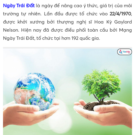
Ngày Trái Đất
là ngày để nâng cao ý thức, giá trị của môi
trường tự nhiên. Lần đầu được tổ chức vào
22/4/1970
,
được khởi xướng bởi thượng nghị sĩ Hoa Kỳ Gaylord
Nelson. Hiện nay đã được điều phối toàn cầu bởi Mạng
Ngày Trái Đất, tổ chức tại hơn 192 quốc gia.