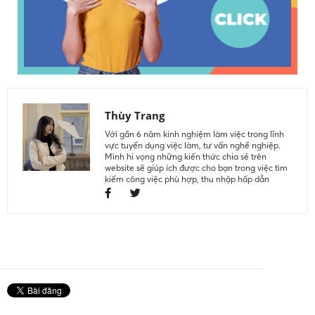
Thùy Trang
Với gần 6 năm kinh nghiệm làm việc trong lĩnh
vực tuyển dụng việc làm, tư vấn nghề nghiệp.
Mình hi vọng những kiến thức chia sẻ trên
website sẽ giúp ích được cho bạn trong việc tìm
kiếm công việc phù hợp, thu nhập hấp dẫn