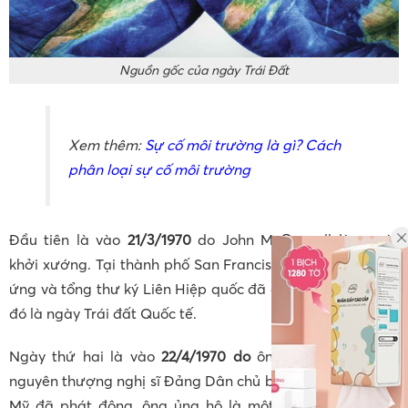
Nguồn gốc của ngày Trái Đất
Xem thêm:
Sự cố môi trường là gì? Cách
phân loại sự cố môi trường
Đầu tiên là vào
21/3/1970
do John McConnell là người
khởi xướng. Tại thành phố San Francisco ở Mỹ đã hưởng
ứng và tổng thư ký Liên Hiệp quốc đã chính thức công bố
đó là ngày Trái đất Quốc tế.
Ngày thứ hai là vào
22/4/1970 do
ông Gaylord Nelson
nguyên thượng nghị sĩ Đảng Dân chủ bang Wisconsin của
Mỹ đã phát động, ông ủng hộ là một trong những nhà