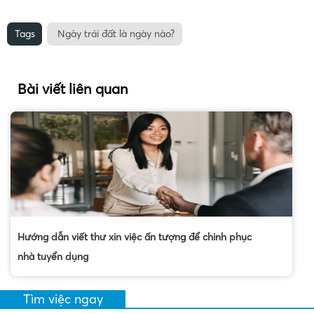
Tags
Ngày trái đất là ngày nào?
Bài viết liên quan
Hướng dẫn viết thư xin việc ấn tượng để chinh phục
nhà tuyển dụng
Tìm việc ngay