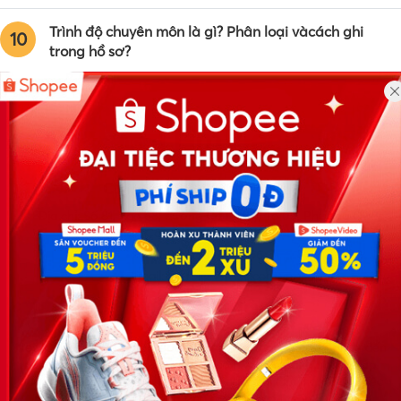
Trình độ chuyên môn là gì? Phân loại vàcách ghi
10
trong hồ sơ?
Công ty TNHH Eyeplus Online
Địa chỉ: Số 81, ngõ 68, đường Cầu Giấy, Tổ 05, Phường Quan
Hoa, Quận Cầu Giấy, TP Hà Nội, Việt Nam
SĐT: 0981 448 766
Email:
hotro@timviec.com.vn
VỀ CHÚNG TÔI
News.timviec.com.vn là website cung cấp thông tin liên quan đến
nhân sự, nghề nghiệp do Timviec.com.vn vận hành nhằm giúp
doanh nghiệp, nhân sự tuyển dụng, người đi làm, người tìm việc
cập nhật thông tin và đáp ứng được mong muốn của mình.