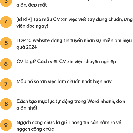
3
giản, đẹp mắt
[BÍ KÍP] Tạo mẫu CV xin việc viết tay đúng chuẩn, ứng
4
viên đọc ngay!
TOP 10 website đăng tin tuyển nhân sự miễn phí hiệu
5
quả 2024
CV là gì? Cách viết CV xin việc chuyên nghiệp
6
Mẫu hồ sơ xin việc làm chuẩn nhất hiện nay
7
Cách tạo mục lục tự động trong Word nhanh, đơn
8
giản nhất
Ngạch công chức là gì? Thông tin cần nắm rõ về
9
ngạch công chức