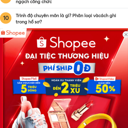
ngạch công chức
Trình độ chuyên môn là gì? Phân loại vàcách ghi
10
trong hồ sơ?
Công ty TNHH Eyeplus Online
Địa chỉ: Số 81, ngõ 68, đường Cầu Giấy, Tổ 05, Phường Quan
Hoa, Quận Cầu Giấy, TP Hà Nội, Việt Nam
SĐT: 0981 448 766
Email:
hotro@timviec.com.vn
VỀ CHÚNG TÔI
News.timviec.com.vn là website cung cấp thông tin liên quan đến
nhân sự, nghề nghiệp do Timviec.com.vn vận hành nhằm giúp
doanh nghiệp, nhân sự tuyển dụng, người đi làm, người tìm việc