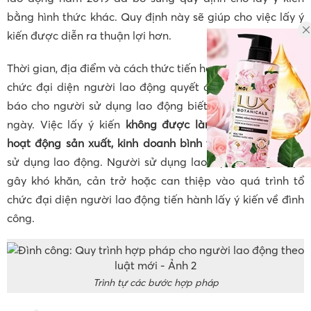
bằng hình thức khác. Quy định này sẽ giúp cho việc lấy ý
kiến được diễn ra thuận lợi hơn.
Thời gian, địa điểm và cách thức tiến hành lấy ý kiến do tổ
chức đại diện người lao động quyết định và phải thông
báo cho người sử dụng lao động biết trước ít nhất một
ngày. Việc lấy ý kiến
không được làm ảnh hưởng đến
hoạt động sản xuất, kinh doanh bình thường
của người
sử dụng lao động. Người sử dụng lao động không được
gây khó khăn, cản trở hoặc can thiệp vào quá trình tổ
chức đại diện người lao động tiến hành lấy ý kiến về đình
công.
Trình tự các bước hợp pháp