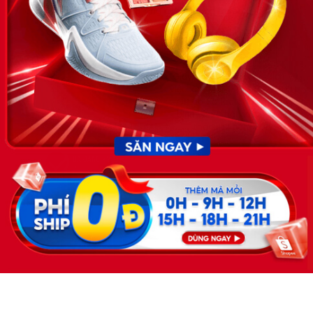
cập nhật thông tin và đáp ứng được mong muốn của mình.
KẾT NỐI
Giấy phép hoạt động dịch vụ
việc làm số 54/2019/SLĐTBXH-
GP do Sở lao động thương
binh và xã hội cấp ngày 30
tháng 12 năm 2019.