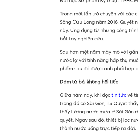
Đại học Sư phạm Kỹ thuật TPHCM
Trong một lần trò chuyện với các
Sông Cửu Long năm 2016, Quyết nh
này. Ứng dụng từ những công trìn
bắt tay nghiên cứu.
Sau hơn một năm mày mò với gần 2
nước lợ với tính năng hấp thụ muố
phẩm sau đó được anh phối hợp c
Dám từ bỏ, không hối tiếc
Giữa năm nay, khi đọc
tin tức
về t
trong đó có Sài Gòn, TS Quyết th
thấy lượng nước mưa ở Sài Gòn rất 
quyết. Ngay sau đó, thiết bị lọc 
thành nước uống trực tiếp ra đời.