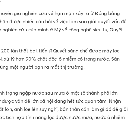
.
 chuyên gia nghiên cứu về hạn mặn xảy ra ở Đồng bằng
ận được nhiều câu hỏi về việc làm sao giải quyết vấn đề
h nghiên cứu của mình ở Mỹ về công nghệ siêu tụ, Quyết
00 lần thất bại, tiến sĩ Quyết sáng chế được máy lọc
i, xử lý hơn 90% chất độc, ô nhiễm có trong nước. Sản
ùng một người bạn ra mắt thị trường.
ình trạng ngập nước sau mưa ở một số thành phố lớn,
ấy được vấn đề lớn xã hội đang hết sức quan tâm. Nhận
lớn, anh lóe lên suy nghĩ, bản thân cần làm gì đó để giải
nước tích hợp tính năng lọc được nước mưa, nước ô nhiễm