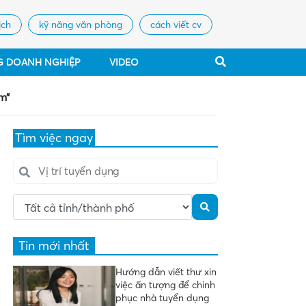
ịch
kỹ năng văn phòng
cách viết cv
G DOANH NGHIỆP
VIDEO
m”
Tìm việc ngay
Tin mới nhất
Hướng dẫn viết thư xin
việc ấn tượng để chinh
phục nhà tuyển dụng