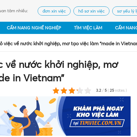
an tâm nhiều:
đơn xin việc
hồ sơ xin việc
sơ yếu lý l
CẨM NANG NGHỀ NGHIỆP
TÌM VIỆC LÀM
CẨM NAN
bỏ việc về nước khởi nghiệp, mơ tạo việc làm “made in Vietna
ệc về nước khởi nghiệp, mơ
de in Vietnam”
3.2
/
5
(
25
votes
)