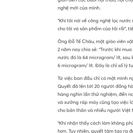
nghệ mới của mình.
“Khi tôi nói về công nghệ lọc nướ
cho tôi và sản phẩm của tôi rồi”, ti
Ông Đỗ Tế Châu, một giáo viên vậ
2 năm nay chia sẻ: “Trước khi mua 
nước đó là 64 microgram/ lít, sau 
6 microgram/ lít. Đây là chỉ số lý
Từ việc ban đầu chỉ có một mình n
Quyết đã lên tới 20 người đồng h
hàng nghìn lần thử nghiệm, đến na
và xưởng ráp máy cũng tạo việc l
cho bản thân và nhiều người Việt 
“Khi nhận thấy cách làm không phù
hơn. Tuy nhiên, quyết tâm tạo ra 