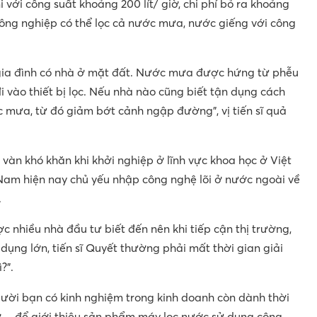
ni với công suất khoảng 200 lít/ giờ, chi phí bỏ ra khoảng
công nghiệp có thể lọc cả nước mưa, nước giếng với công
 gia đình có nhà ở mặt đất. Nước mưa được hứng từ phễu
i vào thiết bị lọc. Nếu nhà nào cũng biết tận dụng cách
ớc mưa, từ đó giảm bớt cảnh ngập đường”, vị tiến sĩ quả
vô vàn khó khăn khi khởi nghiệp ở lĩnh vực khoa học ở Việt
Nam hiện nay chủ yếu nhập công nghệ lõi ở nước ngoài về
.
nhiều nhà đầu tư biết đến nên khi tiếp cận thị trường,
dụng lớn, tiến sĩ Quyết thường phải mất thời gian giải
?”.
gười bạn có kinh nghiệm trong kinh doanh còn dành thời
hợ… để giới thiệu sản phẩm máy lọc nước sử dụng công