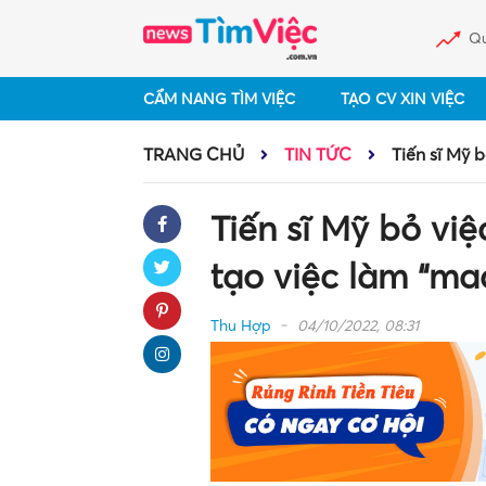
Qu
CẨM NANG TÌM VIỆC
TẠO CV XIN VIỆC
TRANG CHỦ
TIN TỨC
Tiến sĩ Mỹ 
Tiến sĩ Mỹ bỏ vi
tạo việc làm “ma
Thu Hợp
04/10/2022, 08:31