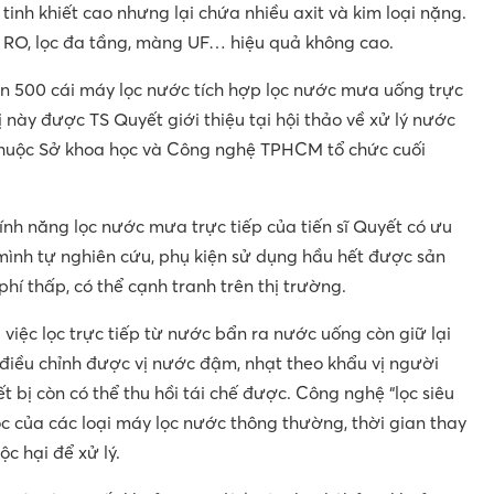
inh khiết cao nhưng lại chứa nhiều axit và kim loại nặng.
c RO, lọc đa tầng, màng UF… hiệu quả không cao.
n 500 cái máy lọc nước tích hợp lọc nước mưa uống trực
 này được TS Quyết giới thiệu tại hội thảo về xử lý nước
 thuộc Sở khoa học và Công nghệ TPHCM tổ chức cuối
nh năng lọc nước mưa trực tiếp của tiến sĩ Quyết có ưu
mình tự nghiên cứu, phụ kiện sử dụng hầu hết được sản
phí thấp, có thể cạnh tranh trên thị trường.
việc lọc trực tiếp từ nước bẩn ra nước uống còn giữ lại
 điều chỉnh được vị nước đậm, nhạt theo khẩu vị người
ết bị còn có thể thu hồi tái chế được. Công nghệ “lọc siêu
ọc của các loại máy lọc nước thông thường, thời gian thay
ộc hại để xử lý.