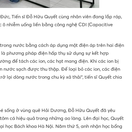
Đức, Tiến sĩ Đỗ Hữu Quyết cùng nhân viên đang lắp ráp,
 ô nhiễm uống liền bằng công nghệ CDI (Capacitive
 trong nước bằng cách áp dụng một điện áp trên hai điện
I là phương pháp điện hấp thụ sử dụng sự kết hợp
ờng để tách các ion, các hạt mang điện. Khi các ion bị
n nước sạch được thu thập. Để loại bỏ các ion, các điện
rở lại dòng nước trong chu kỳ xả thải”, tiến sĩ Quyết chia
 bé sống ở vùng quê Hải Dương, Đỗ Hữu Quyết đã yêu
 tôm cá hiệu quả trong những ao làng. Lên đại học, Quyết
đại học Bách khoa Hà Nội. Năm thứ 5, anh nhận học bổng