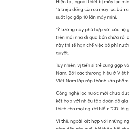
Hiện tại, ngoài thiết bị máy lọc mi
15 triệu đồng còn có máy lọc bán 
suất lọc gấp 10 lần máy mini.
“Ý tưởng này phù hợp với các hộ
trên mái nhà đi qua bồn chứa rồi đ
này thì sẽ hạn chế việc bỏ phí nư
quyết.
Tuy nhiên, vị tiến sĩ trẻ cũng gặp 
Nam. Bởi các thương hiệu ở Việt 
Việt Nam lắp ráp thành sản phẩm
Công nghệ lọc nước mới chưa được 
kết hợp với nhiều tập đoàn đồ gia 
thích cho mọi người hiểu: “CDI là gì
Vì thế, ngoài kết hợp với những n
gian đến các buổi hội thảo, hội c