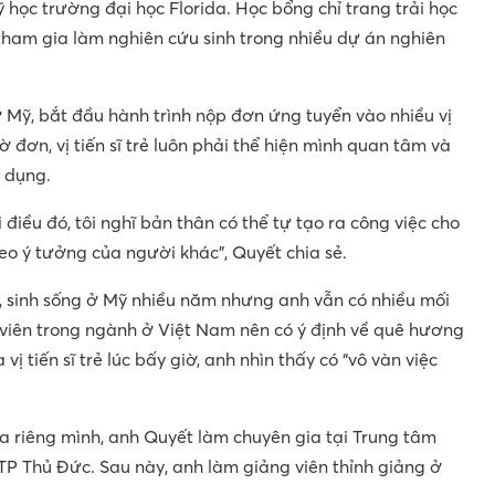
 học trường đại học Florida. Học bổng chỉ trang trải học
t tham gia làm nghiên cứu sinh trong nhiều dự án nghiên
ở Mỹ, bắt đầu hành trình nộp đơn ứng tuyển vào nhiều vị
tờ đơn, vị tiến sĩ trẻ luôn phải thể hiện mình quan tâm và
 dụng.
điều đó, tôi nghĩ bản thân có thể tự tạo ra công việc cho
heo ý tưởng của người khác”, Quyết chia sẻ.
tập, sinh sống ở Mỹ nhiều năm nhưng anh vẫn có nhiều mối
nh viên trong ngành ở Việt Nam nên có ý định về quê hương
vị tiến sĩ trẻ lúc bấy giờ, anh nhìn thấy có “vô vàn việc
a riêng mình, anh Quyết làm chuyên gia tại Trung tâm
P Thủ Đức. Sau này, anh làm giảng viên thỉnh giảng ở