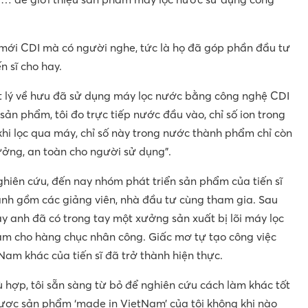
c mới CDI mà có người nghe, tức là họ đã góp phần đầu tư
ến sĩ cho hay.
t lý về hưu đã sử dụng máy lọc nước bằng công nghệ CDI
sản phẩm, tôi đo trực tiếp nước đầu vào, chỉ số ion trong
khi lọc qua máy, chỉ số này trong nước thành phẩm chỉ còn
 tưởng, an toàn cho người sử dụng”.
ghiên cứu, đến nay nhóm phát triển sản phẩm của tiến sĩ
ành gồm các giảng viên, nhà đầu tư cùng tham gia. Sau
y anh đã có trong tay một xưởng sản xuất bị lõi máy lọc
àm cho hàng chục nhân công. Giấc mơ tự tạo công việc
Nam khác của tiến sĩ đã trở thành hiện thực.
 hợp, tôi sẵn sàng từ bỏ để nghiên cứu cách làm khác tốt
được sản phẩm ‘made in VietNam’ của tôi không khi nào