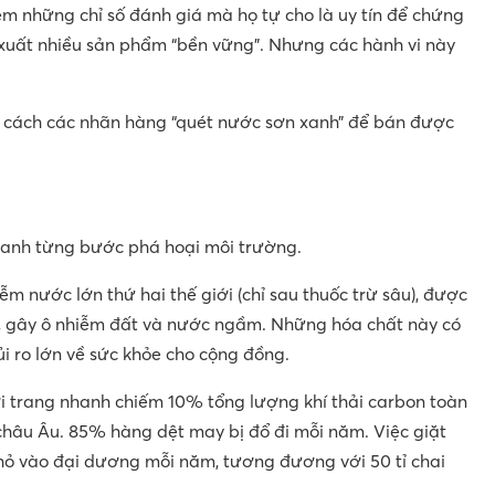
m những chỉ số đánh giá mà họ tự cho là uy tín để chứng
 xuất nhiều sản phẩm “bền vững”. Nhưng các hành vi này
 là cách các nhãn hàng “quét nước sơn xanh” để bán được
nhanh từng bước phá hoại môi trường.
m nước lớn thứ hai thế giới (chỉ sau thuốc trừ sâu), được
g, gây ô nhiễm đất và nước ngầm. Những hóa chất này có
ủi ro lớn về sức khỏe cho cộng đồng.
ời trang nhanh chiếm 10% tổng lượng khí thải carbon toàn
châu Âu. 85% hàng dệt may bị đổ đi mỗi năm. Việc giặt
nhỏ vào đại dương mỗi năm, tương đương với 50 tỉ chai