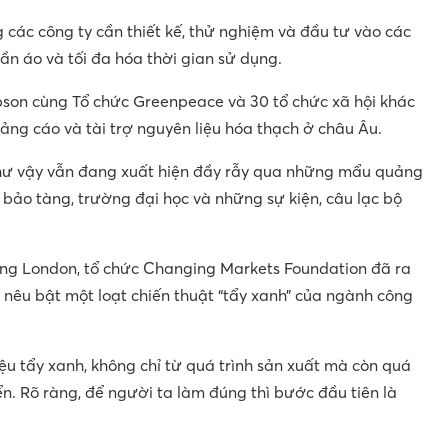
g các công ty cần thiết kế, thử nghiệm và đầu tư vào các
ần áo và tối đa hóa thời gian sử dụng.
son cùng Tổ chức Greenpeace và 30 tổ chức xã hội khác
ảng cáo và tài trợ nguyên liệu hóa thạch ở châu Âu.
hư vậy vẫn đang xuất hiện đầy rẫy qua những mẩu quảng
 bảo tàng, trường đại học và những sự kiện, câu lạc bộ
rang London, tổ chức Changing Markets Foundation đã ra
êu bật một loạt chiến thuật “tẩy xanh” của ngành công
u tẩy xanh, không chỉ từ quá trình sản xuất mà còn quá
ển. Rõ ràng, để người ta làm đúng thì bước đầu tiên là