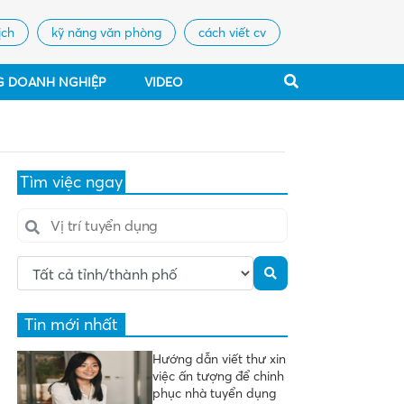
ịch
kỹ năng văn phòng
cách viết cv
G DOANH NGHIỆP
VIDEO
Tìm việc ngay
Tin mới nhất
Hướng dẫn viết thư xin
việc ấn tượng để chinh
phục nhà tuyển dụng