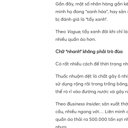
Gần đây, một số nhãn hàng gắn kè
minh họ đang “xanh hóa”, hay sản
bị đánh giá là “tẩy xanh”.
Theo
Vogue
, tẩy xanh đôi khi chỉ
nhiều quần áo hơn.
Chữ “nhanh” không phải trò đùa
Có rất nhiều cách để thời trang 
Thuốc nhuộm dệt là chất gây ô nhiễ
sử dụng rộng rãi trong trồng bôn
thể rò rỉ vào đường nước và gây r
Theo
Business Insider
, sản xuất th
cầu, nhiều ngang với… Liên minh 
quần áo thải ra 500.000 tấn sợi 
nhựa.