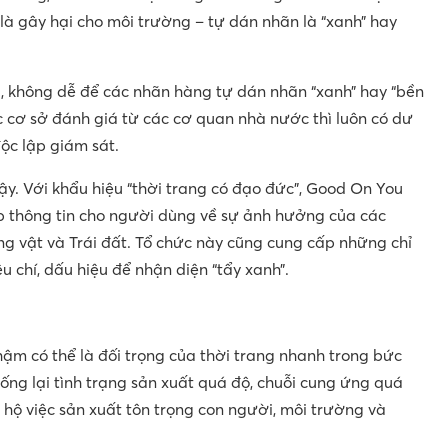
là gây hại cho môi trường – tự dán nhãn là “xanh” hay
u, không dễ để các nhãn hàng tự dán nhãn “xanh” hay “bền
cơ sở đánh giá từ các cơ quan nhà nước thì luôn có dư
ộc lập giám sát.
y. Với khẩu hiệu “thời trang có đạo đức”, Good On You
p thông tin cho người dùng về sự ảnh hưởng của các
ng vật và Trái đất. Tổ chức này cũng cung cấp những chỉ
 chí, dấu hiệu để nhận diện “tẩy xanh”.
chậm có thể là đối trọng của thời trang nhanh trong bức
hống lại tình trạng sản xuất quá độ, chuỗi cung ứng quá
 hộ việc sản xuất tôn trọng con người, môi trường và