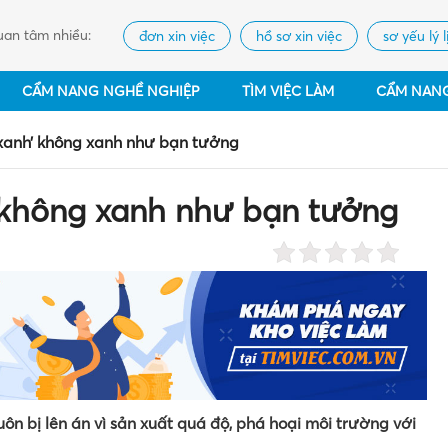
an tâm nhiều:
đơn xin việc
hồ sơ xin việc
sơ yếu lý l
CẨM NANG NGHỀ NGHIỆP
TÌM VIỆC LÀM
CẨM NAN
 xanh’ không xanh như bạn tưởng
’ không xanh như bạn tưởng
ôn bị lên án vì sản xuất quá độ, phá hoại môi trường với