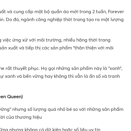
xuất và cung cấp một bộ quần áo mới trong 2 tuần, Forever
ần. Do đó, ngành công nghiệp thời trang tạo ra một lượng
g việc ứng xử với môi trường, nhiều hãng thời trang
ản xuất và tiếp thị các sản phẩm “thân thiện với môi
e rất thuyết phục. Họ gọi những sản phẩm này là “xanh”,
sự xanh và bền vững hay không thì vẫn là ẩn số và tranh
reen Queen)
vững” nhưng số lượng quá nhỏ bé so với những sản phẩm
lời của thương hiệu
ng nhưng không có dữ kiện hoặc số liệu uy tín