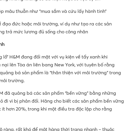
p mâu thuẫn như “mua sắm và cứu lấy hành tinh”
 đạo đức hoặc môi trường, ví dụ như tạo ra các sản
ng trả mức lương đủ sống cho công nhân
nh
 lồ” H&M đang đối mặt với vụ kiện về tẩy xanh khi
ại lên Tòa án liên bang New York, với tuyên bố rằng
quảng bá sản phẩm là “thân thiện với môi trường” trong
 môi trường.
 đã quảng bá các sản phẩm “bền vững” bằng những
bỏ đi vì bị phản đối. Hãng cho biết các sản phẩm bền vững
ít hơn 20%, trong khi một điều tra độc lập cho rằng
 ràng, rất khó để một hàng thời trang nhanh – thuộc