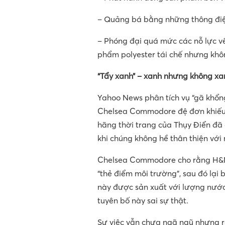
– Quảng bá bằng những thông điệ
– Phóng đại quá mức các nỗ lực về
phẩm polyester tái chế nhưng khô
“Tẩy xanh” – xanh nhưng không xa
Yahoo News phân tích vụ “gã khổng
Chelsea Commodore đệ đơn khiếu n
hãng thời trang của Thụy Điển đã 
khi chúng không hề thân thiện với
Chelsea Commodore cho rằng H&M
“thẻ điểm môi trường”, sau đó lại 
này được sản xuất với lượng nước 
tuyên bố này sai sự thật.
Sự việc vẫn chưa ngã ngũ nhưng rõ