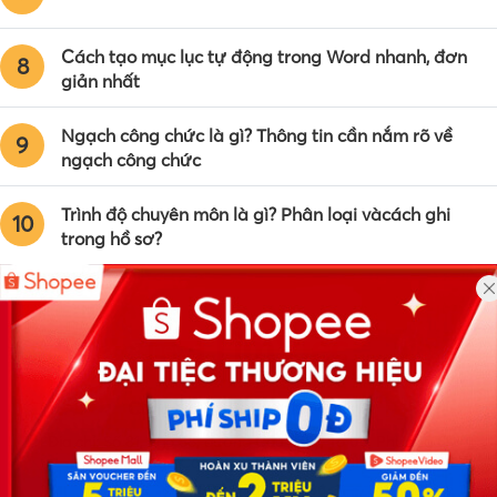
Cách tạo mục lục tự động trong Word nhanh, đơn
8
giản nhất
Ngạch công chức là gì? Thông tin cần nắm rõ về
9
ngạch công chức
Trình độ chuyên môn là gì? Phân loại vàcách ghi
10
trong hồ sơ?
Công ty TNHH Eyeplus Online
Địa chỉ: Số 81, ngõ 68, đường Cầu Giấy, Tổ 05, Phường Quan
Hoa, Quận Cầu Giấy, TP Hà Nội, Việt Nam
SĐT: 0981 448 766