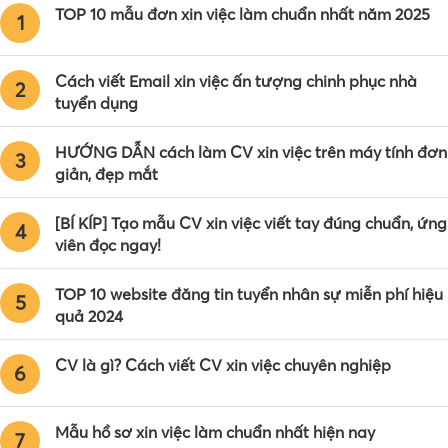
TOP 10 mẫu đơn xin việc làm chuẩn nhất năm 2025
1
Cách viết Email xin việc ấn tượng chinh phục nhà
2
tuyển dụng
HƯỚNG DẪN cách làm CV xin việc trên máy tính đơn
3
giản, đẹp mắt
[BÍ KÍP] Tạo mẫu CV xin việc viết tay đúng chuẩn, ứng
4
viên đọc ngay!
TOP 10 website đăng tin tuyển nhân sự miễn phí hiệu
5
quả 2024
CV là gì? Cách viết CV xin việc chuyên nghiệp
6
Mẫu hồ sơ xin việc làm chuẩn nhất hiện nay
7