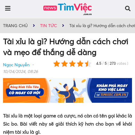
TRANG CHỦ
TIN TỨC
Tài xỉu là gì? Hướng dẫn cách ch
Tài xỉu là gì? Hướng dẫn cách chơi
và mẹo để thắng dễ dàng
4.5
/
5
(
273
votes
)
Ngọc Nguyễn
10/04/2024, 08:26
Tài xỉu là một loại game cá cược, nó còn có tên gọi khác là
Sic bo. Bài viết này sẽ giải thích kỹ hơn cho bạn về khái
niệm tài xỉu là gì.