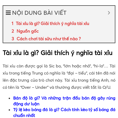
NỘI DUNG BÀI VIẾT
Tài xỉu là gì? Giải thích ý nghĩa tài xỉu
Nguồn gốc
Cách chơi tài sửu như thế nào ?
Tài xỉu là gì? Giải thích ý nghĩa tài xỉu
Tài xỉu còn được gọi là Sic bo, “lớn hoặc nhỏ”, “hi-lo”… Tài
xỉu trong tiếng Trung có nghĩa là “đại – tiểu”, cái tên đã nói
lên đặc trưng của trò chơi này. Tài xỉu trong tiếng Anh, nó
có tên là “Over – Under” và thường được viết tắt là O/U.
Bán độ là gì? Và những trận đấu bán độ gây rúng
động dư luận
Tỷ lệ kèo bóng đá là gì? Cách tính kèo tỷ số bóng đá
chuẩn nhất