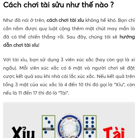
Cách chơi tài sửu như thế nào ?
Như đã nói ở trên,
cách chơi tài xỉu
không hề khó. Bạn chỉ
cần nắm được quy luật cộng thêm một chút may mắn là
đã có thể chiến thắng rồi. Sau đây, chúng tôi sẽ
hướng
dẫn chơi tài xỉu
!
Với tài xỉu, bạn sử dụng 3 viên xúc xắc (hay còn gọi là xí
ngầu). Mỗi viên xúc xắc có 6 mặt và người chơi sẽ đặt
cược kết quả sau khi nhà cái lắc xúc xắc. Nếu kết quả trên
tổng 3 mặt của xúc xắc là 4 đến 10 thì đó gọi là “Xỉu”, còn
nếu là 11 đến 17 thì đó là “Tài”.