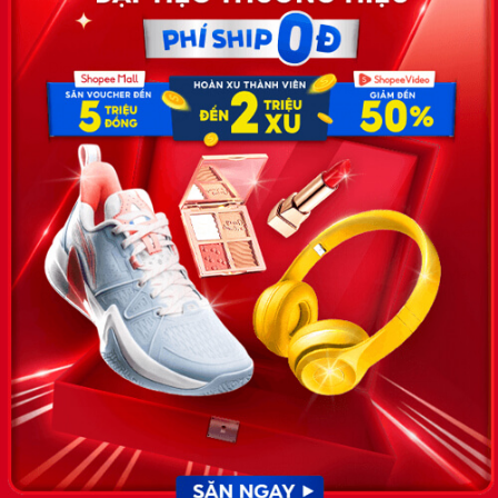
Công ty TNHH Eyeplus Online
Địa chỉ: Số 81, ngõ 68, đường Cầu Giấy, Tổ 05, Phường Quan
Hoa, Quận Cầu Giấy, TP Hà Nội, Việt Nam
SĐT: 0981 448 766
Email:
hotro@timviec.com.vn
VỀ CHÚNG TÔI
News.timviec.com.vn là website cung cấp thông tin liên quan đến
nhân sự, nghề nghiệp do Timviec.com.vn vận hành nhằm giúp
doanh nghiệp, nhân sự tuyển dụng, người đi làm, người tìm việc
cập nhật thông tin và đáp ứng được mong muốn của mình.
KẾT NỐI
Giấy phép hoạt động dịch vụ
việc làm số 54/2019/SLĐTBXH-
GP do Sở lao động thương
binh và xã hội cấp ngày 30
tháng 12 năm 2019.