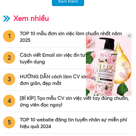
Xem thêm
Xem nhiều
TOP 10 mẫu đơn xin việc làm chuẩn nhất năm
1
2025
Cách viết Email xin việc ấn tượng chinh phục nhà
2
tuyển dụng
HƯỚNG DẪN cách làm CV xin việc trên máy tính
3
đơn giản, đẹp mắt
[BÍ KÍP] Tạo mẫu CV xin việc viết tay đúng chuẩn,
4
ứng viên đọc ngay!
TOP 10 website đăng tin tuyển nhân sự miễn phí
5
hiệu quả 2024