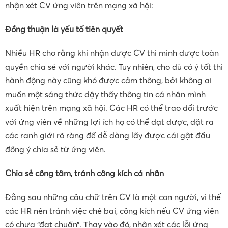
nhận xét CV ứng viên trên mạng xã hội:
Đồng thuận là yếu tố tiên quyết
Nhiều HR cho rằng khi nhận được CV thì mình được toàn
quyền chia sẻ với người khác. Tuy nhiên, cho dù có ý tốt thì
hành động này cũng khó được cảm thông, bởi không ai
muốn một sáng thức dậy thấy thông tin cá nhân mình
xuất hiện trên mạng xã hội. Các HR có thể trao đổi trước
với ứng viên về những lợi ích họ có thể đạt được, đặt ra
các ranh giới rõ ràng để dễ dàng lấy được cái gật đầu
đồng ý chia sẻ từ ứng viên.
Chia sẻ công tâm, tránh công kích cá nhân
Đằng sau những câu chữ trên CV là một con người, vì thế
các HR nên tránh việc chê bai, công kích nếu CV ứng viên
có chưa “đạt chuẩn”. Thay vào đó, nhận xét các lỗi ứng