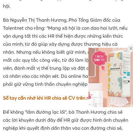
hội.
Bà Nguyễn Thị Thanh Hương, Phó Tổng Giám đốc của
Talentnet cho rằng: “Mạng xã hội là con dao hai lưỡi, nếu
vận dụng tốt thì các HR thể hiện được những kiến thức
của mình, từ đó giúp xây dựng được thương hiệu cá
nhân. Nhưng nếu không biết giữ mình, các HR có thể quên
mất các quy tắc công việc, từ đó làm lộ thông tin ứng
viên, đánh mất vị thế trung lập và đặt quá nhiều cảm xúc
cá nhân vào các nhận xét. Dù online hay offline, các HR
phải giữ vững tinh thần chuyên nghiệp của mình.”
Sổ tay cần nhớ khi HR chia sẻ CV trên mạng xã hội
Để không “lầm đường lạc lối”, bà Thanh Hương chia sẻ
các lời khuyên dưới đây để HR giữ được hình ảnh chuyên
nghiệp khi quyết định dấn thân vào con đường chia sẻ,