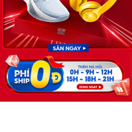
KẾT NỐI
Giấy phép hoạt động dịch vụ
việc làm số 54/2019/SLĐTBXH-
GP do Sở lao động thương
binh và xã hội cấp ngày 30
tháng 12 năm 2019.