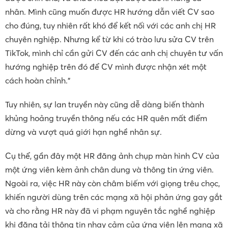
nhân. Mình cũng muốn được HR hướng dẫn viết CV sao
cho đúng, tuy nhiên rất khó để kết nối với các anh chị HR
chuyên nghiệp. Nhưng kể từ khi có trào lưu sửa CV trên
TikTok, mình chỉ cần gửi CV đến các anh chị chuyên tư vấn
hướng nghiệp trên đó để CV mình được nhận xét một
cách hoàn chỉnh.”
Tuy nhiên, sự lan truyền này cũng dễ dàng biến thành
khủng hoảng truyền thông nếu các HR quên mất điểm
dừng và vượt quá giới hạn nghề nhân sự.
Cụ thể, gần đây một HR đăng ảnh chụp màn hình CV của
một ứng viên kèm ảnh chân dung và thông tin ứng viên.
Ngoài ra, việc HR này còn châm biếm với giọng trêu chọc,
khiến người dùng trên các mạng xã hội phản ứng gay gắt
và cho rằng HR này đã vi phạm nguyên tắc nghề nghiệp
khi đăng tải thông tin nhạy cảm của ứng viên lên mạng xã