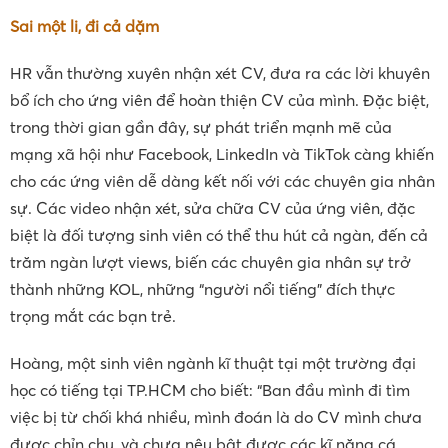
Sai một li, đi cả dặm
HR vẫn thường xuyên nhận xét CV, đưa ra các lời khuyên
bổ ích cho ứng viên để hoàn thiện CV của mình. Đặc biệt,
trong thời gian gần đây, sự phát triển mạnh mẽ của
mạng xã hội như Facebook, LinkedIn và TikTok càng khiến
cho các ứng viên dễ dàng kết nối với các chuyên gia nhân
sự. Các video nhận xét, sửa chữa CV của ứng viên, đặc
biệt là đối tượng sinh viên có thể thu hút cả ngàn, đến cả
trăm ngàn lượt views, biến các chuyên gia nhân sự trở
thành những KOL, những “người nổi tiếng” đích thực
trọng mắt các bạn trẻ.
Hoàng, một sinh viên ngành kĩ thuật tại một trường đại
học có tiếng tại TP.HCM cho biết: “Ban đầu mình đi tìm
việc bị từ chối khá nhiều, mình đoán là do CV mình chưa
được chỉn chu, và chưa nêu bật được các kĩ năng cá