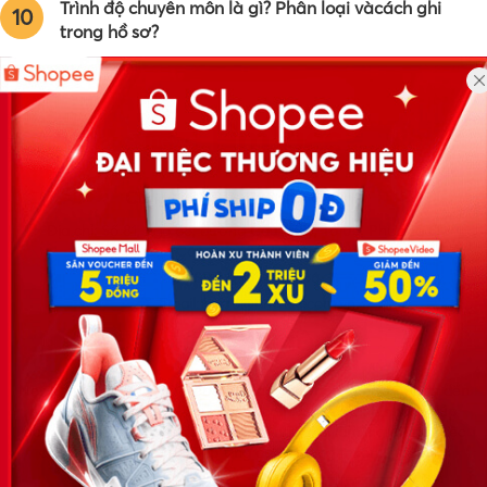
Trình độ chuyên môn là gì? Phân loại vàcách ghi
10
trong hồ sơ?
Công ty TNHH Eyeplus Online
Địa chỉ: Số 81, ngõ 68, đường Cầu Giấy, Tổ 05, Phường Quan
Hoa, Quận Cầu Giấy, TP Hà Nội, Việt Nam
SĐT: 0981 448 766
Email:
hotro@timviec.com.vn
VỀ CHÚNG TÔI
News.timviec.com.vn là website cung cấp thông tin liên quan đến
nhân sự, nghề nghiệp do Timviec.com.vn vận hành nhằm giúp
doanh nghiệp, nhân sự tuyển dụng, người đi làm, người tìm việc
cập nhật thông tin và đáp ứng được mong muốn của mình.