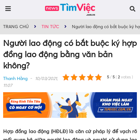
TRANG CHỦ
TIN TỨC
Người lao động có bắt buộc ký h
Người lao động có bắt buộc ký hợp
đồng lao động bằng văn bản
không?
5
/
5
(
2
votes
)
Thanh Hằng
10/03/2021,
11:07
Hợp đồng lao động (HĐLĐ) là căn cứ pháp lý để vạch rõ
mối quan hệ giữa người lao động và người sử dụng lao