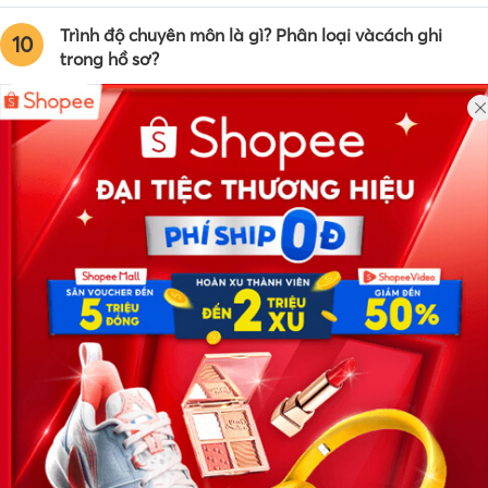
Trình độ chuyên môn là gì? Phân loại vàcách ghi
10
trong hồ sơ?
Công ty TNHH Eyeplus Online
Địa chỉ: Số 81, ngõ 68, đường Cầu Giấy, Tổ 05, Phường Quan
Hoa, Quận Cầu Giấy, TP Hà Nội, Việt Nam
SĐT: 0981 448 766
Email:
hotro@timviec.com.vn
VỀ CHÚNG TÔI
News.timviec.com.vn là website cung cấp thông tin liên quan đến
nhân sự, nghề nghiệp do Timviec.com.vn vận hành nhằm giúp
doanh nghiệp, nhân sự tuyển dụng, người đi làm, người tìm việc
cập nhật thông tin và đáp ứng được mong muốn của mình.