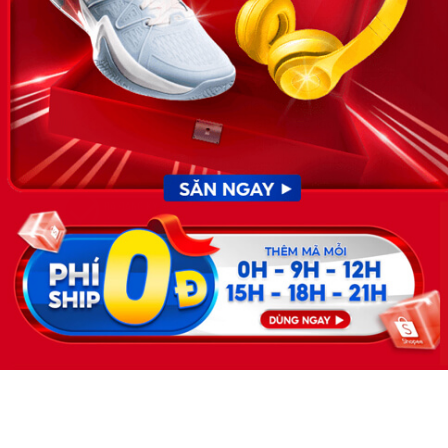
KẾT NỐI
Giấy phép hoạt động dịch vụ
việc làm số 54/2019/SLĐTBXH-
GP do Sở lao động thương
binh và xã hội cấp ngày 30
tháng 12 năm 2019.