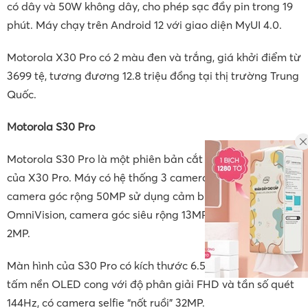
có dây và 50W không dây, cho phép sạc đầy pin trong 19
phút. Máy chạy trên Android 12 với giao diện MyUI 4.0.
Motorola X30 Pro có 2 màu đen và trắng, giá khởi điểm từ
3699 tệ, tương đương 12.8 triệu đồng tại thị trường Trung
Quốc.
Motorola S30 Pro
Motorola S30 Pro là một phiên bản cắt giảm phần cứng
của X30 Pro. Máy có hệ thống 3 camera ở mặt lưng gồm
camera góc rộng 50MP sử dụng cảm biến của
OmniVision, camera góc siêu rộng 13MP và đo chiều sâu
2MP.
Màn hình của S30 Pro có kích thước 6.55 inch, sử dụng
tấm nền OLED cong với độ phân giải FHD và tần số quét
144Hz, có camera selfie “nốt ruồi” 32MP.