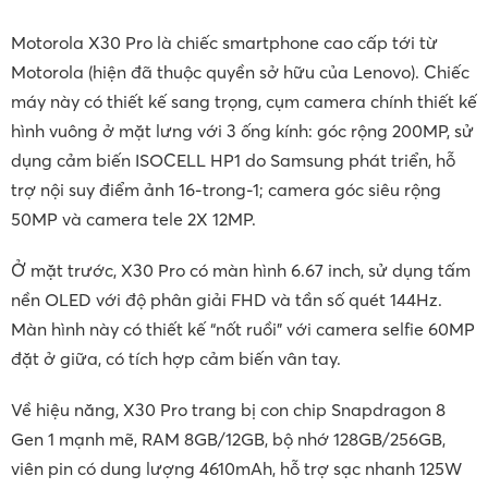
Motorola X30 Pro là chiếc smartphone cao cấp tới từ
Motorola (hiện đã thuộc quyền sở hữu của Lenovo). Chiếc
máy này có thiết kế sang trọng, cụm camera chính thiết kế
hình vuông ở mặt lưng với 3 ống kính: góc rộng 200MP, sử
dụng cảm biến ISOCELL HP1 do Samsung phát triển, hỗ
trợ nội suy điểm ảnh 16-trong-1; camera góc siêu rộng
50MP và camera tele 2X 12MP.
Ở mặt trước, X30 Pro có màn hình 6.67 inch, sử dụng tấm
nền OLED với độ phân giải FHD và tần số quét 144Hz.
Màn hình này có thiết kế “nốt ruồi” với camera selfie 60MP
đặt ở giữa, có tích hợp cảm biến vân tay.
Về hiệu năng, X30 Pro trang bị con chip Snapdragon 8
Gen 1 mạnh mẽ, RAM 8GB/12GB, bộ nhớ 128GB/256GB,
viên pin có dung lượng 4610mAh, hỗ trợ sạc nhanh 125W