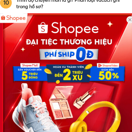
Trình độ chuyên môn là gì? Phân loại vàcách ghi
10
trong hồ sơ?
Công ty TNHH Eyeplus Online
Địa chỉ: Số 81, ngõ 68, đường Cầu Giấy, Tổ 05, Phường Quan
Hoa, Quận Cầu Giấy, TP Hà Nội, Việt Nam
SĐT: 0981 448 766
Email:
hotro@timviec.com.vn
VỀ CHÚNG TÔI
News.timviec.com.vn là website cung cấp thông tin liên quan đến
nhân sự, nghề nghiệp do Timviec.com.vn vận hành nhằm giúp
doanh nghiệp, nhân sự tuyển dụng, người đi làm, người tìm việc
cập nhật thông tin và đáp ứng được mong muốn của mình.
KẾT NỐI