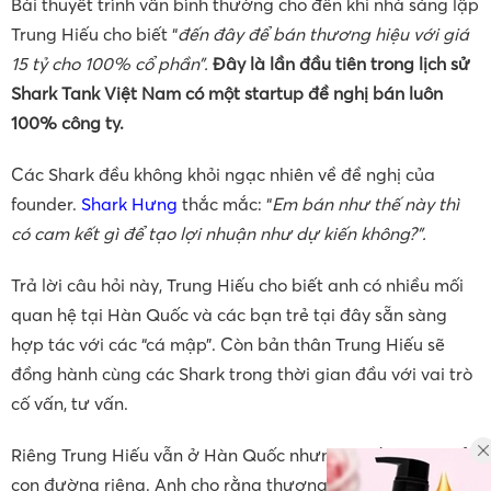
Bài thuyết trình vẫn bình thường cho đến khi nhà sáng lập
Trung Hiếu cho biết “
đến đây để bán thương hiệu với giá
15 tỷ cho 100% cổ phần”.
Đây là lần đầu tiên trong lịch sử
Shark Tank Việt Nam có một startup đề nghị bán luôn
100% công ty.
Các Shark đều không khỏi ngạc nhiên về đề nghị của
founder.
Shark Hưng
thắc mắc: “
Em bán như thế này thì
có cam kết gì để tạo lợi nhuận như dự kiến không?”.
Trả lời câu hỏi này, Trung Hiếu cho biết anh có nhiều mối
quan hệ tại Hàn Quốc và các bạn trẻ tại đây sẵn sàng
hợp tác với các “cá mập”. Còn bản thân Trung Hiếu sẽ
đồng hành cùng các Shark trong thời gian đầu với vai trò
cố vấn, tư vấn.
Riêng Trung Hiếu vẫn ở Hàn Quốc nhưng muốn theo đuổi
con đường riêng. Anh cho rằng thương vụ này sẽ phù hợp