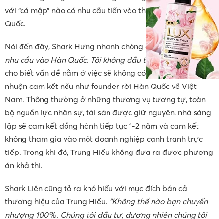
với “cá mập” nào có nhu cầu tiến vào thị trường Hàn
Quốc.
Nói đến đây, Shark Hưng nhanh chóng chốt: “
Tôi không có
nhu cầu vào Hàn Quốc. Tôi không đầu tư”.
Shark Hưng
cho biết vấn đề nằm ở việc sẽ không có ai giúp duy trì lợi
nhuận cam kết nếu như founder rời Hàn Quốc về Việt
Nam. Thông thường ở những thương vụ tương tự, toàn
bộ nguồn lực nhân sự, tài sản được giữ nguyên, nhà sáng
lập sẽ cam kết đồng hành tiếp tục 1-2 năm và cam kết
không tham gia vào một doanh nghiệp cạnh tranh trực
tiếp. Trong khi đó, Trung Hiếu không đưa ra được phương
án khả thi.
Shark Liên cũng tỏ ra khó hiểu với mục đích bán cả
thương hiệu của Trung Hiếu.
“Không thể nào bạn chuyển
nhượng 100%. Chúng tôi đầu tư, đương nhiên chúng tôi