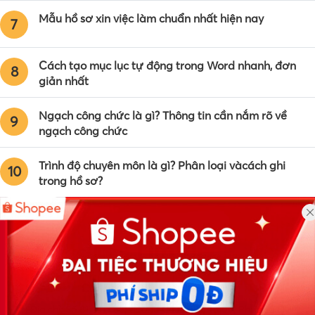
Mẫu hồ sơ xin việc làm chuẩn nhất hiện nay
7
Cách tạo mục lục tự động trong Word nhanh, đơn
8
giản nhất
Ngạch công chức là gì? Thông tin cần nắm rõ về
9
ngạch công chức
Trình độ chuyên môn là gì? Phân loại vàcách ghi
10
trong hồ sơ?
Công ty TNHH Eyeplus Online
Địa chỉ: Số 81, ngõ 68, đường Cầu Giấy, Tổ 05, Phường Quan