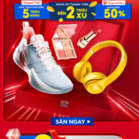
Hoa, Quận Cầu Giấy, TP Hà Nội, Việt Nam
SĐT: 0981 448 766
Email:
hotro@timviec.com.vn
VỀ CHÚNG TÔI
News.timviec.com.vn là website cung cấp thông tin liên quan đến
nhân sự, nghề nghiệp do Timviec.com.vn vận hành nhằm giúp
doanh nghiệp, nhân sự tuyển dụng, người đi làm, người tìm việc
cập nhật thông tin và đáp ứng được mong muốn của mình.
KẾT NỐI
Giấy phép hoạt động dịch vụ
việc làm số 54/2019/SLĐTBXH-
GP do Sở lao động thương
binh và xã hội cấp ngày 30
tháng 12 năm 2019.