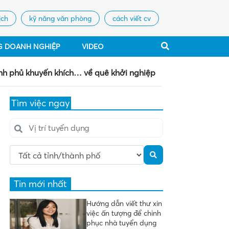
ịch
kỹ năng văn phòng
cách viết cv
G DOANH NGHIỆP
VIDEO
hính phủ khuyến khích… về quê khởi nghiệp
Tìm việc ngay
Tin mới nhất
Hướng dẫn viết thư xin
việc ấn tượng để chinh
phục nhà tuyển dụng