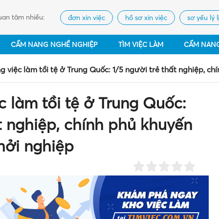
an tâm nhiều:
đơn xin việc
hồ sơ xin việc
sơ yếu lý l
CẨM NANG NGHỀ NGHIỆP
TÌM VIỆC LÀM
CẨM NAN
 việc làm tồi tệ ở Trung Quốc: 1/5 người trẻ thất nghiệp, c
 làm tồi tệ ở Trung Quốc:
ất nghiệp, chính phủ khuyến
hởi nghiệp