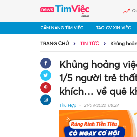
Qu
CẨM NANG TÌM VIỆC
TẠO CV XIN VIỆC
TRANG CHỦ
TIN TỨC
Khủng hoảng
Khủng hoảng việc
1/5 người trẻ th
khích… về quê k
Thu Hợp
21/09/2022, 08:29