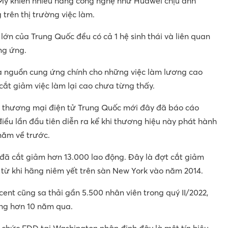
 Mỹ khiến nhiều hãng công nghệ như Huawei chịu ảnh
trên thị trường việc làm.
lớn của Trung Quốc đều có cả 1 hệ sinh thái và liên quan
ng ứng.
à nguồn cung ứng chính cho những việc làm lương cao
cắt giảm việc làm lại cao chưa từng thấy.
a thương mại điện tử Trung Quốc mới đây đã báo cáo
iều lần đầu tiên diễn ra kể khi thương hiệu này phát hành
năm về trước.
đã cắt giảm hơn 13.000 lao động. Đây là đợt cắt giảm
 từ khi hãng niêm yết trên sàn New York vào năm 2014.
ent cũng sa thải gần 5.500 nhân viên trong quý II/2022,
ong hơn 10 năm qua.