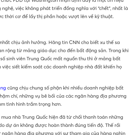
 chức FDD tại Washington nhận định đây là một tín hiệu
nghệ, việc không phát triển đồng nghĩa với “chết”, nhất là
c thời cơ để lấy thị phần hoặc vượt lên về kỹ thuật.
hất chịu ảnh hưởng. Hãng tin CNN cho biết xu thế sa
lan rộng từ mảng giáo dục cho đến bất động sản. Trong khi
số sinh viên Trung Quốc mất nguồn thu thì ở mảng bất
 việc siết kiểm soát các doanh nghiệp nhà đất khiến họ
àng
cũng chịu chung số phận khi nhiều doanh nghiệp bất
Thậm chí, những vụ bê bối của các ngân hàng địa phương
àm tình hình trầm trọng hơn.
 mua nhà Trung Quốc hiện đã từ chối thanh toán những
do dự án không được hoàn thành đúng tiến độ. Thế rồi
 từ ngân hàng địa phương với sự tham gia của hàng nghìn