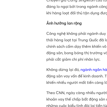
Chuyên gia Carig Singleton của tổ
đáng lo ngại bởi trong ngành công 
khi hàng loạt đối thủ tận dụng đượ
Ảnh hưởng lan rộng
Công nghệ không phải ngành duy n
thải hàng loạt tại Trung Quốc đã 
chính sách cấm dạy thêm khiến vô 
động sản, bong bóng thị trường và
phải cắt giảm chi phí nhân lực.
Không dừng lại đó,
ngành ngân h
động sản vay vốn để kinh doanh. 
khiến nhiều người mất tiền càng l
Theo CNN, ngày càng nhiều người
khoản vay thế chấp bất động sản 
những cuộc biểu tình đòi lại tiền