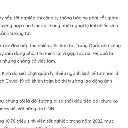
y sắp tốt nghiệp thì công ty thông báo họ phải cắt giảm
Trường hợp của Cherry không phải ngoại lệ khi nhiều sinh
 cảnh tương tự.
ước đây hấp thu nhiều việc làm tại Trung Quốc như công
ay đều đang phải thu mình lại vì gặp rắc rối. Hệ quả là
u nhưng chẳng có việc làm.
Kinh đã siết chặt quản lý nhiều ngành kinh tế tư nhân, đi
ch Covid-19 đã khiến toàn bộ thị trường lao động ảnh
ư chúng tôi là đối tượng bị sa thải đầu tiên bởi chưa có
erry nói với hãng tin CNN.
 10,76 triệu sinh viên tốt nghiệp trong năm 2022, mức