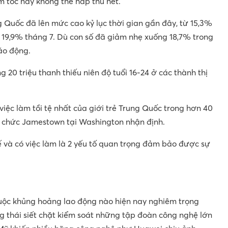
m tốc này không thể hấp thu hết.
ng Quốc đã lên mức cao kỷ lục thời gian gần đây, từ 15,3%
 19,9% tháng 7. Dù con số đã giảm nhẹ xuống 18,7% trong
áo động.
20 triệu thanh thiếu niên độ tuổi 16-24 ở các thành thị
iệc làm tồi tệ nhất của giới trẻ Trung Quốc trong hơn 40
ổ chức Jamestown tại Washington nhận định.
 và có việc làm là 2 yếu tố quan trọng đảm bảo được sự
uộc khủng hoảng lao động nào hiện nay nghiêm trọng
 thái siết chặt kiểm soát những tập đoàn công nghệ lớn