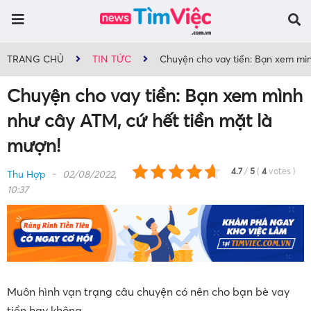
TRANG CHỦ
TIN TỨC
Chuyện cho vay tiền: Bạn xem mìn
Chuyện cho vay tiền: Bạn xem mình
như cây ATM, cứ hết tiền mặt là
mượn!
4.7
/
5
(
4
votes
)
Thu Hợp
02/08/2022,
10:37
Muôn hình vạn trạng câu chuyện có nên cho bạn bè vay
tiền hay không.