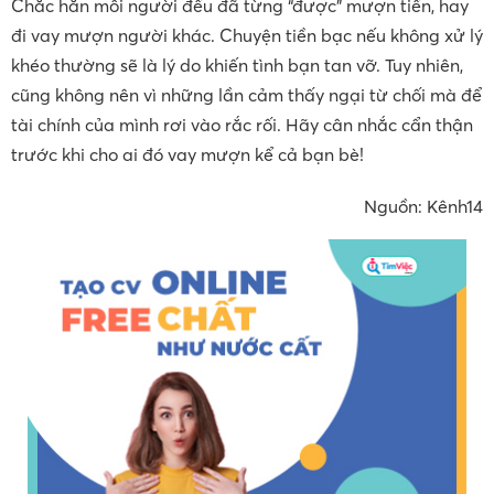
Chắc hẳn mỗi người đều đã từng “được” mượn tiền, hay
đi vay mượn người khác. Chuyện tiền bạc nếu không xử lý
khéo thường sẽ là lý do khiến tình bạn tan vỡ. Tuy nhiên,
cũng không nên vì những lần cảm thấy ngại từ chối mà để
tài chính của mình rơi vào rắc rối. Hãy cân nhắc cẩn thận
trước khi cho ai đó vay mượn kể cả bạn bè!
Nguồn: Kênh14