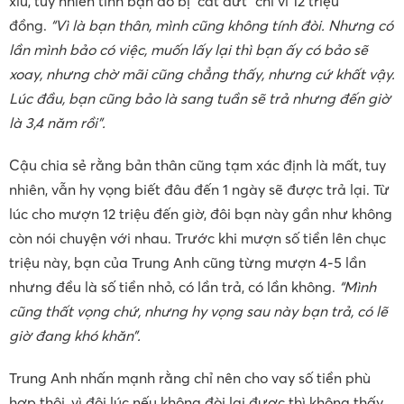
xíu, tuy nhiên tình bạn đó bị “cắt đứt” chỉ vì 12 triệu
đồng.
“Vì là bạn thân, mình cũng không tính đòi. Nhưng có
lần mình bảo có việc, muốn lấy lại thì bạn ấy có bảo sẽ
xoay, nhưng chờ mãi cũng chẳng thấy, nhưng cứ khất vậy.
Lúc đầu, bạn cũng bảo là sang tuần sẽ trả nhưng đến giờ
là 3,4 năm rồi”.
Cậu chia sẻ rằng bản thân cũng tạm xác định là mất, tuy
nhiên, vẫn hy vọng biết đâu đến 1 ngày sẽ được trả lại. Từ
lúc cho mượn 12 triệu đến giờ, đôi bạn này gần như không
còn nói chuyện với nhau. Trước khi mượn số tiền lên chục
triệu này, bạn của Trung Anh cũng từng mượn 4-5 lần
nhưng đều là số tiền nhỏ, có lần trả, có lần không.
“Mình
cũng thất vọng chứ, nhưng hy vọng sau này bạn trả, có lẽ
giờ đang khó khăn”.
Trung Anh nhấn mạnh rằng chỉ nên cho vay số tiền phù
hợp thôi, vì đôi lúc nếu không đòi lại được thì không thấy