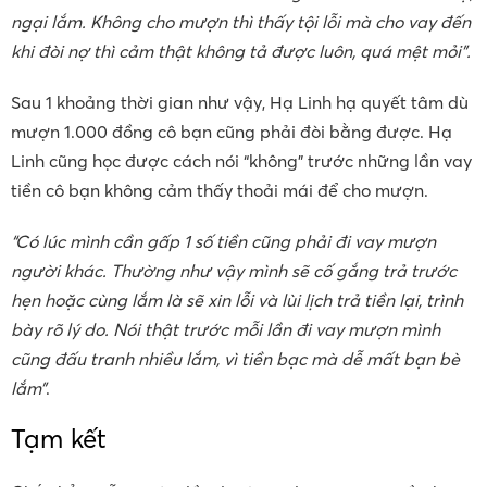
ngại lắm. Không cho mượn thì thấy tội lỗi mà cho vay đến
khi đòi nợ thì cảm thật không tả được luôn, quá mệt mỏi”.
Sau 1 khoảng thời gian như vậy, Hạ Linh hạ quyết tâm dù
mượn 1.000 đồng cô bạn cũng phải đòi bằng được. Hạ
Linh cũng học được cách nói “không” trước những lần vay
tiền cô bạn không cảm thấy thoải mái để cho mượn.
“Có lúc mình cần gấp 1 số tiền cũng phải đi vay mượn
người khác. Thường như vậy mình sẽ cố gắng trả trước
hẹn hoặc cùng lắm là sẽ xin lỗi và lùi lịch trả tiền lại, trình
bày rõ lý do. Nói thật trước mỗi lần đi vay mượn mình
cũng đấu tranh nhiều lắm, vì tiền bạc mà dễ mất bạn bè
lắm”
.
Tạm kết