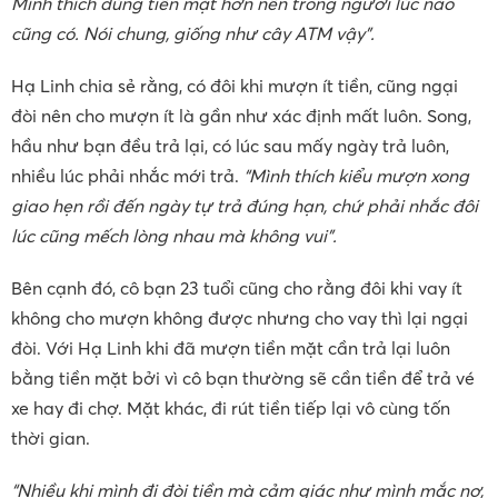
Mình thích dùng tiền mặt hơn nên trong người lúc nào
cũng có. Nói chung, giống như cây ATM vậy”.
Hạ Linh chia sẻ rằng, có đôi khi mượn ít tiền, cũng ngại
đòi nên cho mượn ít là gần như xác định mất luôn. Song,
hầu như bạn đều trả lại, có lúc sau mấy ngày trả luôn,
nhiều lúc phải nhắc mới trả.
“Mình thích kiểu mượn xong
giao hẹn rồi đến ngày tự trả đúng hạn, chứ phải nhắc đôi
lúc cũng mếch lòng nhau mà không vui”.
Bên cạnh đó, cô bạn 23 tuổi cũng cho rằng đôi khi vay ít
không cho mượn không được nhưng cho vay thì lại ngại
đòi. Với Hạ Linh khi đã mượn tiền mặt cần trả lại luôn
bằng tiền mặt bởi vì cô bạn thường sẽ cần tiền để trả vé
xe hay đi chợ. Mặt khác, đi rút tiền tiếp lại vô cùng tốn
thời gian.
“Nhiều khi mình đi đòi tiền mà cảm giác như mình mắc nợ,