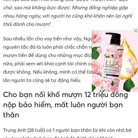
chứ, sao mà không bực được. Nhưng đồng nghiệp gặp
nhau hàng ngày, với người ta cũng khó khăn nên lại nghĩ
thôi đành cho mượn”.
Sau nhiều lần cho vay tiền như vậy, Ngọc Trang có 1
nguyên tắc đó là luôn phải chắc chắn rằng người ta
mượn tiền để dùng cho những mục đích hợp lý. Hơn thế
nữa, phải xem xét khía cạnh tài chính có khả năng trả
được không. Nếu không, mình có thể từ chối khéo, vài ba
lần người ta cũng sẽ tự động hiểu.
Cho bạn nối khố mượn 12 triệu đồng
nộp bảo hiểm, mất luôn người bạn
thân
Trung Anh (28 tuổi) có 1 người bạn thân từ khi còn nhỏ bé