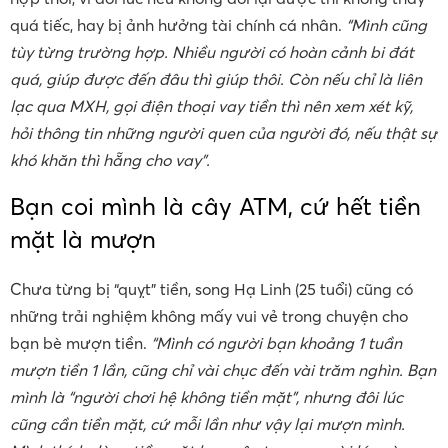
quá tiếc, hay bị ảnh hưởng tài chính cá nhân.
“Mình cũng
tùy từng trường hợp. Nhiều người có hoàn cảnh bi đát
quá, giúp được đến đâu thì giúp thôi. Còn nếu chỉ là liên
lạc qua MXH, gọi điện thoại vay tiền thì nên xem xét kỹ,
hỏi thông tin những người quen của người đó, nếu thật sự
khó khăn thì hẵng cho vay”.
Bạn coi mình là cây ATM, cứ hết tiền
mặt là mượn
Chưa từng bị “quỵt” tiền, song Hạ Linh (25 tuổi) cũng có
những trải nghiệm không mấy vui vẻ trong chuyện cho
bạn bè mượn tiền.
“Mình có người bạn khoảng 1 tuần
mượn tiền 1 lần, cũng chỉ vài chục đến vài trăm nghìn. Bạn
mình là “người chơi hệ không tiền mặt”, nhưng đôi lúc
cũng cần tiền mặt, cứ mỗi lần như vậy lại mượn mình.