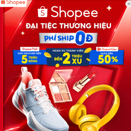
Công ty TNHH Eyeplus Online
Địa chỉ: Số 81, ngõ 68, đường Cầu Giấy, Tổ 05, Phường Quan
Hoa, Quận Cầu Giấy, TP Hà Nội, Việt Nam
SĐT: 0981 448 766
Email:
hotro@timviec.com.vn
VỀ CHÚNG TÔI
News.timviec.com.vn là website cung cấp thông tin liên quan đến
nhân sự, nghề nghiệp do Timviec.com.vn vận hành nhằm giúp
doanh nghiệp, nhân sự tuyển dụng, người đi làm, người tìm việc
cập nhật thông tin và đáp ứng được mong muốn của mình.
KẾT NỐI