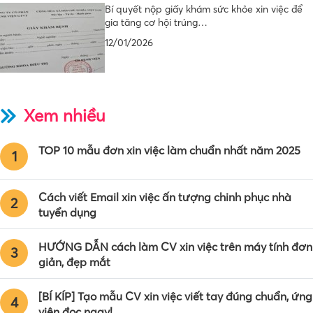
Bí quyết nộp giấy khám sức khỏe xin việc để
gia tăng cơ hội trúng…
12/01/2026
Xem nhiều
TOP 10 mẫu đơn xin việc làm chuẩn nhất năm 2025
1
Cách viết Email xin việc ấn tượng chinh phục nhà
2
tuyển dụng
HƯỚNG DẪN cách làm CV xin việc trên máy tính đơn
3
giản, đẹp mắt
[BÍ KÍP] Tạo mẫu CV xin việc viết tay đúng chuẩn, ứng
4
viên đọc ngay!