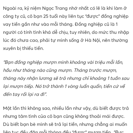
Ngoài ra, kỷ niệm Ngọc Trang nhớ nhất có lẽ là khi làm ở
công ty cũ, cô bạn 25 tuổi này liên tục “được” đồng nghiệp
vay tiền gần như vào mỗi tháng. Đồng nghiệp cũ là 1
người có tính tình khá dễ chịu, tuy nhiên, do mức thu nhập
lúc đó chưa cao, phải tự mình sống ở Hà Nội, nên thường
xuyên bị thiếu tiền.
“Bạn đồng nghiệp mượn mình khoảng vài triệu mỗi lần,
hầu như tháng nào cũng mượn. Tháng trước mượn,
tháng này nhận lương sẽ trả nhưng chỉ khoảng 1 tuần sau
lại mượn tiếp. Nó trở thành 1 vòng luẩn quẩn, tiền cứ về
đến tay rồi lại ra đi”.
Một lần thì không sao, nhiều lần như vậy, dù biết được trả
nhưng tâm tình của cô bạn cũng không thoải mái được.
Dù biết bạn bè mình sẽ trả lại tiền, nhưng chẳng ai muốn
liên tục đều đặn mỗi tháng đều “được” mượn tiền.
“Bực