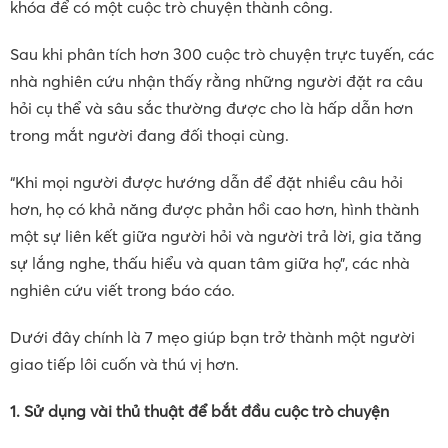
khóa để có một cuộc trò chuyện thành công.
Sau khi phân tích hơn 300 cuộc trò chuyện trực tuyến, các
nhà nghiên cứu nhận thấy rằng những người đặt ra câu
hỏi cụ thể và sâu sắc thường được cho là hấp dẫn hơn
trong mắt người đang đối thoại cùng.
“Khi mọi người được hướng dẫn để đặt nhiều câu hỏi
hơn, họ có khả năng được phản hồi cao hơn, hình thành
một sự liên kết giữa người hỏi và người trả lời, gia tăng
sự lắng nghe, thấu hiểu và quan tâm giữa họ”, các nhà
nghiên cứu viết trong báo cáo.
Dưới đây chính là 7 mẹo giúp bạn trở thành một người
giao tiếp lôi cuốn và thú vị hơn.
1. Sử dụng vài thủ thuật để bắt đầu cuộc trò chuyện