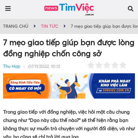
TRANG CHỦ
TIN TỨC
7 mẹo giao tiếp giúp bạn được lò
7 mẹo giao tiếp giúp bạn được lòng
đồng nghiệp chốn công sở
Thu Hợp
07/11/2022, 10:13
Trong giao tiếp với đồng nghiệp, việc hỏi một câu chung
chung như “Dạo này cậu thế nào?” sẽ thể hiện rằng bạn
không thực sự muốn trò chuyện với người đối diện, và như
vậy, họ cũng sẽ chỉ trả lời qua loa.