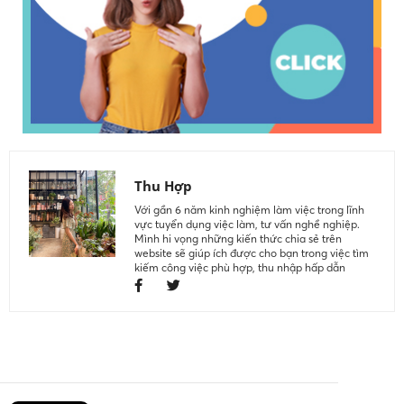
Thu Hợp
Với gần 6 năm kinh nghiệm làm việc trong lĩnh
vực tuyển dụng việc làm, tư vấn nghề nghiệp.
Mình hi vọng những kiến thức chia sẻ trên
website sẽ giúp ích được cho bạn trong việc tìm
kiếm công việc phù hợp, thu nhập hấp dẫn