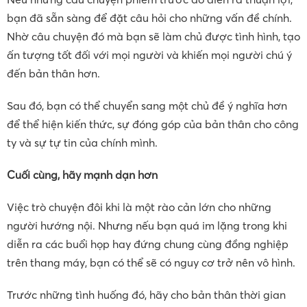
bạn đã sẵn sàng để đặt câu hỏi cho những vấn đề chính.
Nhờ câu chuyện đó mà bạn sẽ làm chủ được tình hình, tạo
ấn tượng tốt đối với mọi người và khiến mọi người chú ý
đến bản thân hơn.
Sau đó, bạn có thể chuyển sang một chủ đề ý nghĩa hơn
để thể hiện kiến thức, sự đóng góp của bản thân cho công
ty và sự tự tin của chính mình.
Cuối cùng, hãy mạnh dạn hơn
Việc trò chuyện đôi khi là một rào cản lớn cho những
người hướng nội. Nhưng nếu bạn quá im lặng trong khi
diễn ra các buổi họp hay đứng chung cùng đồng nghiệp
trên thang máy, bạn có thể sẽ có nguy cơ trở nên vô hình.
Trước những tình huống đó, hãy cho bản thân thời gian