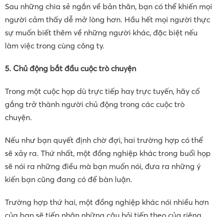
Sau những chia sẻ ngắn về bản thân, bạn có thể khiến mọi
người cảm thấy dễ mở lòng hơn. Hầu hết mọi người thực
sự muốn biết thêm về những người khác, đặc biệt nếu
làm việc trong cùng công ty.
5. Chủ động bắt đầu cuộc trò chuyện
Trong một cuộc họp dù trực tiếp hay trực tuyến, hãy cố
gắng trở thành người chủ động trong các cuộc trò
chuyện.
Nếu như bạn quyết định chờ đợi, hai trường hợp có thể
sẽ xảy ra. Thứ nhất, một đồng nghiệp khác trong buổi họp
sẽ nói ra những điều mà bạn muốn nói, đưa ra những ý
kiến bạn cũng đang có để bàn luận.
Trường hợp thứ hai, một đồng nghiệp khác nói nhiều hơn
của bạn sẽ tiếp nhận những câu hỏi tiếp theo của riêng