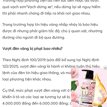
Trường hợp phương tiện đã tiến sát đến hoặc đã vượt
quá vạch sơn“Vạch dừng xe”, nếu dừng lại sẽ nguy hiểm
thì phải nhanh chóng đi tiếp ra khỏi nơi giao nhau.
Trong trường hợp tín hiệu vàng nhấp nháy là báo hiệu
được đi nhưng phải giảm tốc độ, chú ý quan sát, nhường
đường cho người đi bộ qua đường.
V
ượt đèn vàng
bị phạt bao nhiêu?
Theo Nghị định 100/2019 (sửa đổi bổ sung tại Nghị định
123/2021),
vượt đèn vàng
là hành vi không tuân thủ hiệu
lệnh của đèn tín hiệu giao thông, và mức phạt cho từng
loại phương tiện khác nhau.
Cụ thể, mức phạt vượt đèn vàng với ô tô: Người điều
khiển ô tô và các loại xe tương tự sẽ bị phạt tiền từ
4.000.000 đồng đến 6.000.000 đồng; đồng thời bị tước