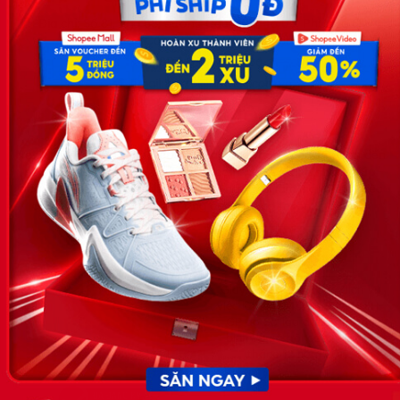
Địa chỉ: Số 81, ngõ 68, đường Cầu Giấy, Tổ 05, Phường Quan
Hoa, Quận Cầu Giấy, TP Hà Nội, Việt Nam
SĐT: 0981 448 766
Email:
hotro@timviec.com.vn
VỀ CHÚNG TÔI
News.timviec.com.vn là website cung cấp thông tin liên quan đến
nhân sự, nghề nghiệp do Timviec.com.vn vận hành nhằm giúp
doanh nghiệp, nhân sự tuyển dụng, người đi làm, người tìm việc
cập nhật thông tin và đáp ứng được mong muốn của mình.
KẾT NỐI
Giấy phép hoạt động dịch vụ
việc làm số 54/2019/SLĐTBXH-
GP do Sở lao động thương
binh và xã hội cấp ngày 30
tháng 12 năm 2019.