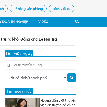
ịch
kỹ năng văn phòng
cách viết cv
G DOANH NGHIỆP
VIDEO
 trừ ra khỏi Đảng ông Lê Hải Trà
Tìm việc ngay
Tin mới nhất
Hướng dẫn viết thư xin
việc ấn tượng để chinh