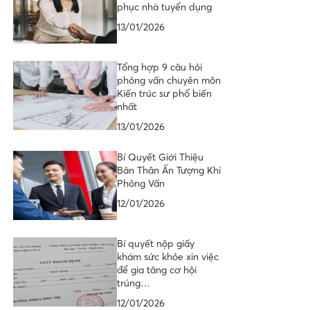
phục nhà tuyển dụng
13/01/2026
Tổng hợp 9 câu hỏi
phỏng vấn chuyên môn
Kiến trúc sư phổ biến
nhất
13/01/2026
Bí Quyết Giới Thiệu
Bản Thân Ấn Tượng Khi
Phỏng Vấn
12/01/2026
Bí quyết nộp giấy
khám sức khỏe xin việc
để gia tăng cơ hội
trúng…
12/01/2026