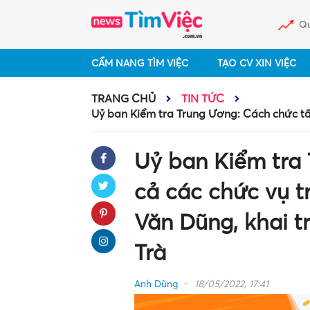
Qu
CẨM NANG TÌM VIỆC
TẠO CV XIN VIỆC
TRANG CHỦ
TIN TỨC
Uỷ ban Kiểm tra Trung Ương: Cách chức tất
Uỷ ban Kiểm tra 
cả các chức vụ t
Văn Dũng, khai t
Trà
Anh Dũng
18/05/2022, 17:41