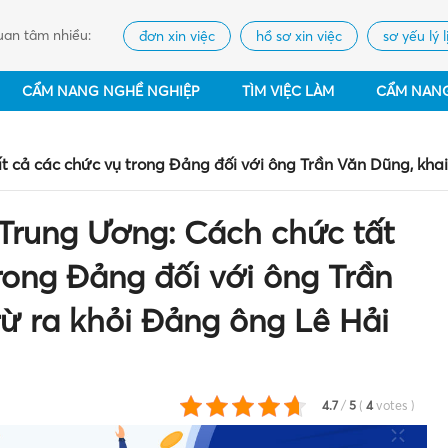
an tâm nhiều:
đơn xin việc
hồ sơ xin việc
sơ yếu lý l
CẨM NANG NGHỀ NGHIỆP
TÌM VIỆC LÀM
CẨM NAN
 cả các chức vụ trong Đảng đối với ông Trần Văn Dũng, khai
Trung Ương: Cách chức tất
rong Đảng đối với ông Trần
rừ ra khỏi Đảng ông Lê Hải
4.7
/
5
(
4
votes
)