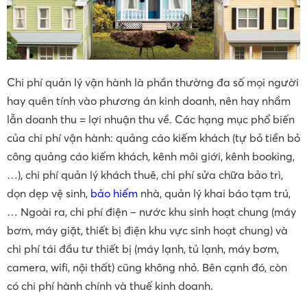
Chi phí quản lý vận hành là phần thường đa số mọi người
hay quên tính vào phương án kinh doanh, nên hay nhầm
lẫn doanh thu = lợi nhuận thu về. Các hạng mục phổ biến
của chi phí vận hành: quảng cáo kiếm khách (tự bỏ tiền bỏ
công quảng cáo kiếm khách, kênh môi giới, kênh booking,
…), chi phí quản lý khách thuê, chi phí sửa chữa bảo trì,
dọn dẹp vệ sinh,
bảo hiểm
nhà, quản lý khai báo tạm trú,
… Ngoài ra, chi phí điện – nước khu sinh hoạt chung (máy
bơm, máy giặt, thiết bị điện khu vực sinh hoạt chung) và
chi phí tái đầu tư thiết bị (máy lạnh, tủ lạnh, máy bơm,
camera, wifi, nội thất) cũng không nhỏ. Bên cạnh đó, còn
có chi phí hành chính và thuế kinh doanh.