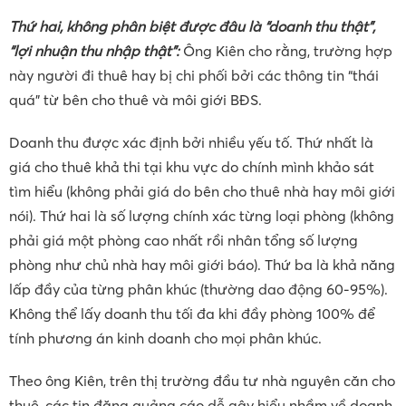
Thứ
hai, k
hông phân biệt được đâu là “
d
oanh
t
hu
t
hật”,
“
l
ợi
n
huận
t
hu nhập
t
hật”
:
Ông Kiên cho rằng, trường hợp
này người đi thuê hay bị chi phối bởi các thông tin “thái
quá” từ bên cho thuê và môi giới BĐS.
Doanh thu được xác định bởi nhiều yếu tố. Thứ nhất là
giá cho thuê khả thi tại khu vực do chính mình khảo sát
tìm hiểu (không phải giá do bên cho thuê nhà hay môi giới
nói). Thứ hai là số lượng chính xác từng loại phòng (không
phải giá một phòng cao nhất rồi nhân tổng số lượng
phòng như chủ nhà hay môi giới báo). Thứ ba là khả năng
lấp đầy của từng phân khúc (thường dao động 60-95%).
Không thể lấy doanh thu tối đa khi đầy phòng 100% để
tính phương án kinh doanh cho mọi phân khúc.
Theo ông Kiên, trên thị trường đầu tư nhà nguyên căn cho
thuê, các tin đăng quảng cáo dễ gây hiểu nhầm về doanh