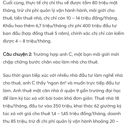
Cuối cùng, thực tế chị chỉ thu về được tầm 80 triệu một
tháng, trừ chi phí quản lý vận hành hành, môi giới cho
thuê, tiền thuê nhà, chị chỉ còn 10 – 14 triệu đồng/tháng.
Khấu hao thêm 6,7 triệu/tháng chi phí 400 triệu đầu tư
ban đầu (hợp đồng thuê 5 năm), chính xác chị chỉ còn kiếm
được 4 – 8 triệu/tháng.
Câu chuyện 2:
Trường hợp anh C, một bạn môi giới mới
chập chững bước chân vào làm nhà cho thuê.
Sau thời gian tiếp xúc với nhiều nhà đầu tư làm nghề nhà
cho thuê, anh C thấy “ngon ăn” và muốn trực tiếp đầu tư
làm. Anh thuê một căn nhà ở quận 9 gần trường đại học
để làm ký túc xá với bài toán khá đơn giản: Thuê nhà 18
triệu/tháng, đầu tư vào 350 triệu, khai thác 62 giường ký
túc xá với giá cho thuê 1,4 – 1,45 triệu đồng/tháng, doanh
thu 85 triệu, trừ đi chi phí quản lý vận hành khoảng 20 –