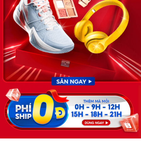
News.timviec.com.vn là website cung cấp thông tin liên quan đến
nhân sự, nghề nghiệp do Timviec.com.vn vận hành nhằm giúp
doanh nghiệp, nhân sự tuyển dụng, người đi làm, người tìm việc
cập nhật thông tin và đáp ứng được mong muốn của mình.
KẾT NỐI
Giấy phép hoạt động dịch vụ
việc làm số 54/2019/SLĐTBXH-
GP do Sở lao động thương
binh và xã hội cấp ngày 30
tháng 12 năm 2019.