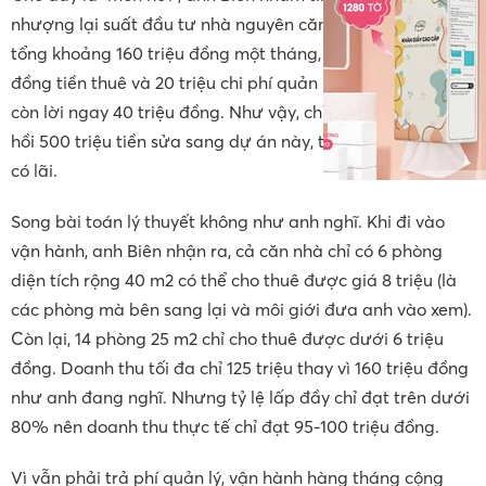
nhượng lại suất đầu tư nhà nguyên căn kia, doanh thu
tổng khoảng 160 triệu đồng một tháng, trừ đi 100 triệu
đồng tiền thuê và 20 triệu chi phí quản lý vận hành cũng
còn lời ngay 40 triệu đồng. Như vậy, chỉ một năm anh thu
hồi 500 triệu tiền sửa sang dự án này, từ năm thứ hai sẽ
có lãi.
Song bài toán lý thuyết không như anh nghĩ. Khi đi vào
vận hành, anh Biên nhận ra, cả căn nhà chỉ có 6 phòng
diện tích rộng 40 m2 có thể cho thuê được giá 8 triệu (là
các phòng mà bên sang lại và môi giới đưa anh vào xem).
Còn lại, 14 phòng 25 m2 chỉ cho thuê được dưới 6 triệu
đồng. Doanh thu tối đa chỉ 125 triệu thay vì 160 triệu đồng
như anh đang nghĩ. Nhưng tỷ lệ lấp đầy chỉ đạt trên dưới
80% nên doanh thu thực tế chỉ đạt 95-100 triệu đồng.
Vì vẫn phải trả phí quản lý, vận hành hàng tháng cộng