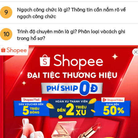
Ngạch công chức là gì? Thông tin cần nắm rõ về
9
ngạch công chức
Trình độ chuyên môn là gì? Phân loại vàcách ghi
10
trong hồ sơ?
Công ty TNHH Eyeplus Online
Địa chỉ: Số 81, ngõ 68, đường Cầu Giấy, Tổ 05, Phường Quan
Hoa, Quận Cầu Giấy, TP Hà Nội, Việt Nam
SĐT: 0981 448 766
Email:
hotro@timviec.com.vn
VỀ CHÚNG TÔI