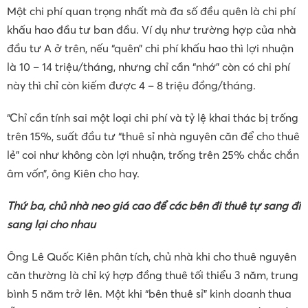
Một chi phí quan trọng nhất mà đa số đều quên là chi phí
khấu hao đầu tư ban đầu. Ví dụ như trường hợp của nhà
đầu tư A ở trên, nếu “quên” chi phí khấu hao thì lợi nhuận
là 10 – 14 triệu/tháng, nhưng chỉ cần “nhớ” còn có chi phí
này thì chỉ còn kiếm được 4 – 8 triệu đồng/tháng.
“Chỉ cần tính sai một loại chi phí và tỷ lệ khai thác bị trống
trên 15%, suất đầu tư “thuê sỉ nhà nguyên căn để cho thuê
lẻ” coi như không còn lợi nhuận, trống trên 25% chắc chắn
âm vốn”, ông Kiên cho hay.
Thứ ba, c
hủ nhà neo giá cao để các bên đi thuê tự sang đi
sang lại cho nhau
Ông Lê Quốc Kiên phân tích, chủ nhà khi cho thuê nguyên
căn thường là chỉ ký hợp đồng thuê tối thiểu 3 năm, trung
bình 5 năm trở lên. Một khi “bên thuê sỉ” kinh doanh thua