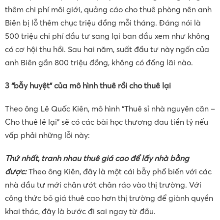
thêm chi phí môi giới, quảng cáo cho thuê phòng nên anh
Biên bị lỗ thêm chục triệu đồng mỗi tháng. Đáng nói là
500 triệu chi phí đầu tư sang lại ban đầu xem như không
có cơ hội thu hồi. Sau hai năm, suất đầu tư này ngốn của
anh Biên gần 800 triệu đồng, không có đồng lãi nào.
3 “bẫy huyệt” của mô hình thuê rồi cho thuê lại
Theo ông Lê Quốc Kiên, mô hình “Thuê sỉ nhà nguyên căn –
Cho thuê lẻ lại” sẽ có các bài học thương đau tiền tỷ nếu
vấp phải những lỗi này:
Thứ nhất,
t
ranh nhau thuê giá cao để lấy nhà bằng
được
:
Theo ông Kiên,
đây là một cái bẫy phổ biến với các
nhà đầu tư mới chân ướt chân ráo vào thị trường. Với
công thức bỏ giá thuê cao hơn thị trường để giành quyền
khai thác, đây là bước đi sai ngay từ đầu.