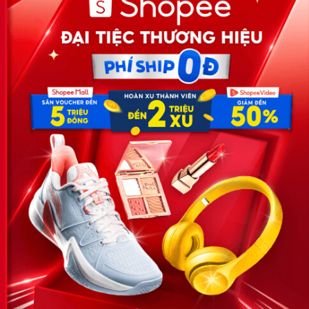
Công ty TNHH Eyeplus Online
Địa chỉ: Số 81, ngõ 68, đường Cầu Giấy, Tổ 05, Phường Quan
Hoa, Quận Cầu Giấy, TP Hà Nội, Việt Nam
SĐT: 0981 448 766
Email:
hotro@timviec.com.vn
VỀ CHÚNG TÔI
News.timviec.com.vn là website cung cấp thông tin liên quan đến
nhân sự, nghề nghiệp do Timviec.com.vn vận hành nhằm giúp
doanh nghiệp, nhân sự tuyển dụng, người đi làm, người tìm việc
cập nhật thông tin và đáp ứng được mong muốn của mình.
KẾT NỐI
Giấy phép hoạt động dịch vụ
việc làm số 54/2019/SLĐTBXH-