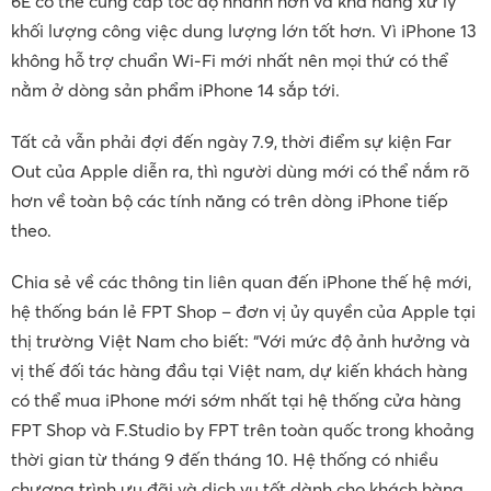
6E có thể cung cấp tốc độ nhanh hơn và khả năng xử lý
khối lượng công việc dung lượng lớn tốt hơn. Vì iPhone 13
không hỗ trợ chuẩn Wi-Fi mới nhất nên mọi thứ có thể
nằm ở dòng sản phẩm iPhone 14 sắp tới.
Tất cả vẫn phải đợi đến ngày 7.9, thời điểm sự kiện Far
Out của Apple diễn ra, thì người dùng mới có thể nắm rõ
hơn về toàn bộ các tính năng có trên dòng iPhone tiếp
theo.
Chia sẻ về các thông tin liên quan đến iPhone thế hệ mới,
hệ thống bán lẻ FPT Shop – đơn vị ủy quyền của Apple tại
thị trường Việt Nam cho biết: “Với mức độ ảnh hưởng và
vị thế đối tác hàng đầu tại Việt nam, dự kiến khách hàng
có thể mua iPhone mới sớm nhất tại hệ thống cửa hàng
FPT Shop và F.Studio by FPT trên toàn quốc trong khoảng
thời gian từ tháng 9 đến tháng 10. Hệ thống có nhiều
chương trình ưu đãi và dịch vụ tốt dành cho khách hàng.