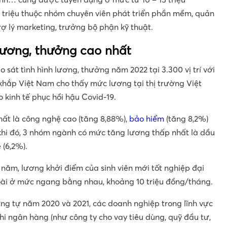
 triệu thuộc nhóm chuyên viên phát triển phần mềm, quản
trợ lý marketing, trưởng bộ phận kỹ thuật.
lương, thưởng cao nhất
sát tình hình lương, thưởng năm 2022 tại 3.300 vị trí với
khắp Việt Nam cho thấy mức lương tại thị trường Việt
 kinh tế phục hồi hậu Covid-19.
ất là công nghệ cao (tăng 8,88%),
bảo hiểm
(tăng 8,2%)
khi đó, 3 nhóm ngành có mức tăng lương thấp nhất là dầu
 (6,2%).
 năm, lương khởi điểm của sinh viên mới tốt nghiệp đại
ài ở mức ngang bằng nhau, khoảng 10 triệu đồng/tháng.
ng tự năm 2020 và 2021, các doanh nghiệp trong lĩnh vực
i ngân hàng (như công ty cho vay tiêu dùng, quỹ đầu tư,