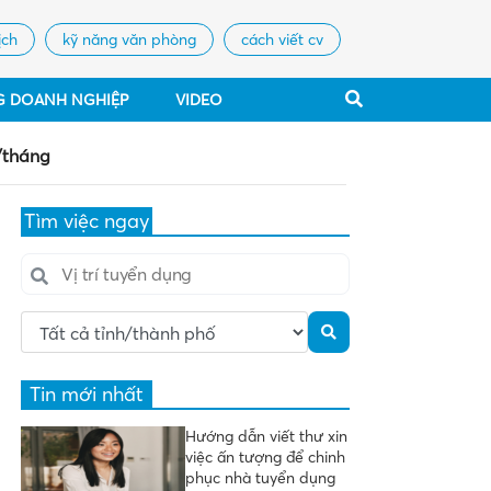
ịch
kỹ năng văn phòng
cách viết cv
G DOANH NGHIỆP
VIDEO
/tháng
Tìm việc ngay
Tin mới nhất
Hướng dẫn viết thư xin
việc ấn tượng để chinh
phục nhà tuyển dụng