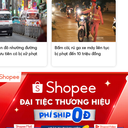
èn đỏ nhường đường
Bấm còi, rú ga xe máy liên tục
Bắ
ưu tiên có bị xử phạt
bị phạt đến 10 triệu đồng
ng
lừ
nh
hạ
VỀ CHÚNG TÔI
News.timviec.com.vn là website cung cấp thông tin
liên quan đến nhân sự, nghề nghiệp do
Timviec.com.vn vận hành nhằm giúp doanh nghiệp,
nhân sự tuyển dụng, người đi làm, người tìm việc cập
iệt
nhật thông tin và đáp ứng được mong muốn của