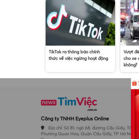
TikTok ra thông báo chính
Vượt đ
thức về việc ngừng hoạt động
cho xe 
không?
Công ty TNHH Eyeplus Online
Địa chỉ: Số 81, ngõ 68, đường Cầu Giấy, Tổ 05,
Phường Quan Hoa, Quận Cầu Giấy, TP Hà Nội, V