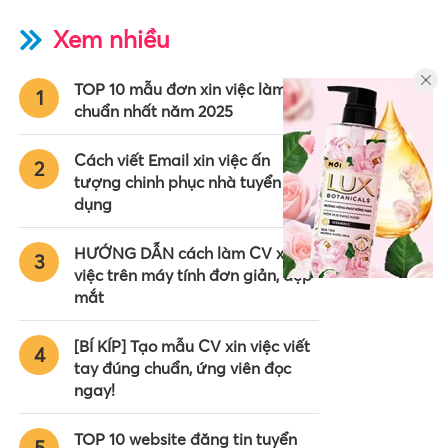
Xem nhiều
TOP 10 mẫu đơn xin việc làm
1
chuẩn nhất năm 2025
Cách viết Email xin việc ấn
2
tượng chinh phục nhà tuyển
dụng
HƯỚNG DẪN cách làm CV xin
3
việc trên máy tính đơn giản, đẹp
mắt
[BÍ KÍP] Tạo mẫu CV xin việc viết
4
tay đúng chuẩn, ứng viên đọc
ngay!
TOP 10 website đăng tin tuyển
5