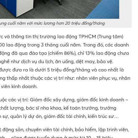
ụng cuối năm với mức lương hơn 20 triệu đồng/tháng
c và thông tin thị trường lao động TPHCM (Trung tâm)
000 lao động trong 3 tháng cuối năm. Trong đó, các doanh
 động đã qua đào tạo (chiếm 86%), chỉ 13% lao động chưa
ghề như dịch vụ du lịch, ăn uống, dệt may, bảo vệ.
ược đưa ra là dưới 5 triệu đồng/tháng và cao nhất là
g thấp nhất thuộc các vị trí như: nhân viên phục vụ, nhân
 viên kinh doanh.
ộc các vị trí: Giám đốc xây dựng, giám đốc kinh doanh –
hất lượng, bác sĩ nha khoa, kế toán trưởng, trưởng
sự, quản lý dự án, giám đốc tài chính, kiến trúc sư…
động sản, chuyên viên tài chính, bảo hiểm, lập trình viên,
rình… cũng được tuyển dụng ở mức từ 10 – 15 triệu