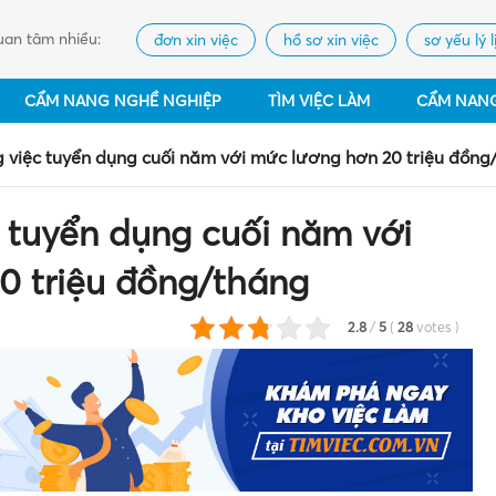
an tâm nhiều:
đơn xin việc
hồ sơ xin việc
sơ yếu lý l
CẨM NANG NGHỀ NGHIỆP
TÌM VIỆC LÀM
CẨM NAN
 việc tuyển dụng cuối năm với mức lương hơn 20 triệu đồng
 tuyển dụng cuối năm với
0 triệu đồng/tháng
2.8
/
5
(
28
votes
)