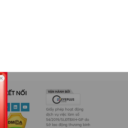
t giữ một cựu nhân viên
Từ tháng 1/2025, đèn xanh
ân hàng sử dụng ma túy,
bật nhưng không đi, tài xế có
a đảo gần 9,5 tỷ đồng của
thể bị phạt đến 20 triệu đồng
iều người bằng chiêu đáo
n khoản vay
KẾT NỐI
Giấy phép hoạt động
dịch vụ việc làm số
54/2019/SLĐTBXH-GP do
Sở lao động thương binh