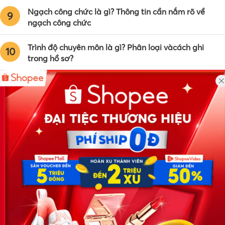
Ngạch công chức là gì? Thông tin cần nắm rõ về
9
ngạch công chức
Trình độ chuyên môn là gì? Phân loại vàcách ghi
10
trong hồ sơ?
Công ty TNHH Eyeplus Online
Địa chỉ: Số 81, ngõ 68, đường Cầu Giấy, Tổ 05, Phường Quan
Hoa, Quận Cầu Giấy, TP Hà Nội, Việt Nam
SĐT: 0981 448 766
Email:
hotro@timviec.com.vn
VỀ CHÚNG TÔI
News.timviec.com.vn là website cung cấp thông tin liên quan đến