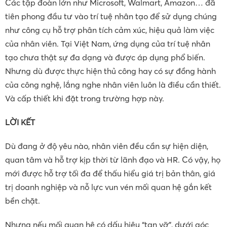
Các tập đoàn lớn như Microsoft, Walmart, Amazon… đã
tiên phong đầu tư vào trí tuệ nhân tạo để sử dụng chúng
như công cụ hỗ trợ phân tích cảm xúc, hiệu quả làm việc
của nhân viên. Tại Việt Nam, ứng dụng của trí tuệ nhân
tạo chưa thật sự đa dạng và được áp dụng phổ biến.
Nhưng dù được thực hiện thủ công hay có sự đồng hành
của công nghệ, lắng nghe nhân viên luôn là điều cần thiết.
Và cấp thiết khi đặt trong trường hợp này.
LỜI KẾT
Dù đang ở độ yêu nào, nhân viên đều cần sự hiện diện,
quan tâm và hỗ trợ kịp thời từ lãnh đạo và HR. Có vậy, họ
mới được hỗ trợ tối đa để thấu hiểu giá trị bản thân, giá
trị doanh nghiệp và nỗ lực vun vén mối quan hệ gắn kết
bền chặt.
Nhưng nếu mối quan hệ có dấu hiệu “tan vỡ”, dưới góc