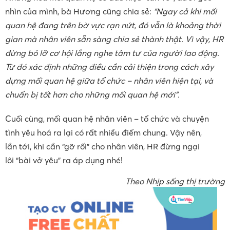
nhìn của mình, bà Hương cũng chia sẻ:
“Ngay cả khi mối
quan hệ đang trên bờ vực rạn nứt, đó vẫn là khoảng thời
gian mà nhân viên sẵn sàng chia sẻ thành thật. Vì vậy, HR
đừng bỏ lỡ cơ hội lắng nghe tâm tư của người lao động.
Từ đó xác định những điều cần cải thiện trong cách xây
dựng mối quan hệ giữa tổ chức – nhân viên hiện tại, và
chuẩn bị tốt hơn cho những mối quan hệ mới”.
Cuối cùng, mối quan hệ nhân viên – tổ chức và chuyện
tình yêu hoá ra lại có rất nhiều điểm chung. Vậy nên,
lần tới, khi cần “gỡ rối” cho nhân viên, HR đừng ngại
lôi “bài vở yêu” ra áp dụng nhé!
Theo Nhịp sống thị trường