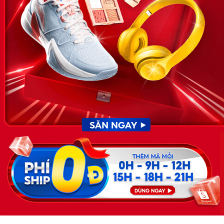
nhân sự, nghề nghiệp do Timviec.com.vn vận hành nhằm giúp
doanh nghiệp, nhân sự tuyển dụng, người đi làm, người tìm việc
cập nhật thông tin và đáp ứng được mong muốn của mình.
KẾT NỐI
Giấy phép hoạt động dịch vụ
việc làm số 54/2019/SLĐTBXH-
GP do Sở lao động thương
binh và xã hội cấp ngày 30
tháng 12 năm 2019.