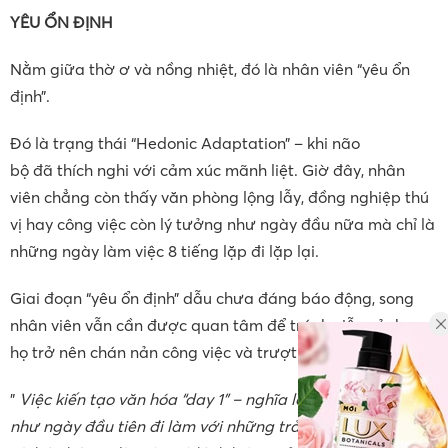
YÊU ỔN ĐỊNH
Nằm giữa thờ ơ và nồng nhiệt, đó là nhân viên “yêu ổn
định”.
Đó là trạng thái “Hedonic Adaptation” – khi não
bộ đã thích nghi với cảm xúc mãnh liệt. Giờ đây, nhân
viên chẳng còn thấy văn phòng lộng lẫy, đồng nghiệp thú
vị hay công việc còn lý tưởng như ngày đầu nữa mà chỉ là
những ngày làm việc 8 tiếng lặp đi lặp lại.
Giai đoạn “yêu ổn định” dẫu chưa đáng báo động, song
nhân viên vẫn cần được quan tâm để tránh viễn cảnh
họ trở nên chán nản công việc và trượt dài.
”
Việc kiến tạo văn hóa “day 1” – nghĩa là mỗi ngày đều
như ngày đầu tiên đi làm với những trải nghiệm mới mẻ