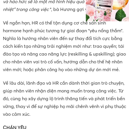
và háo hức sẽ là một mô hình hiệu quả để nhân viên “giữ
nhiệt” trong công việc
“, bà Hương gợi ý.
Về ngắn hạn, HR có thể tận dụng cơ chế sản sinh
hormone hạnh phúc tương tự giai đoạn “yêu nồng thắm”.
Nghĩa là hướng nhân viên đến sự thay đổi tích cực bằng
cách kiến tạo những trải nghiệm mới như: trao quyền; tái
đào tạo và nâng cao năng lực (reskilling & upskilling); giao
cho nhân viên vai trò cố vấn, hướng dẫn cho thế hệ nhân
viên mới; hoặc phân công họ vào những dự án mới mẻ.
Về lâu dài, lãnh đạo và HR cần dành thời gian trò chuyện,
giúp nhân viên nhận diện mong muốn trong công việc. Từ
đó, cùng họ xây dựng lộ trình thăng tiến và phát triển bền
vững, thay vì để sự nghiệp họ mãi chênh vênh vì phụ thuộc
vào cảm xúc.
CHÁN YÊU