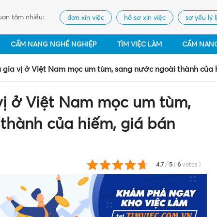
an tâm nhiều:
đơn xin việc
hồ sơ xin việc
sơ yếu lý l
CẨM NANG NGHỀ NGHIỆP
TÌM VIỆC LÀM
CẨM NAN
u gia vị ở Việt Nam mọc um tùm, sang nước ngoài thành của 
 vị ở Việt Nam mọc um tùm,
thành của hiếm, giá bán
4.7
/
5
(
6
votes
)