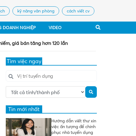
ịch
kỹ năng văn phòng
cách viết cv
G DOANH NGHIỆP
VIDEO
hiếm, giá bán tăng hơn 120 lần
Tìm việc ngay
Tin mới nhất
Hướng dẫn viết thư xin
việc ấn tượng để chinh
phục nhà tuyển dụng