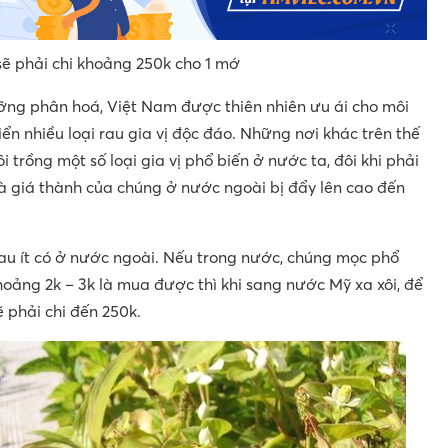
sẽ phải chi khoảng 250k cho 1 mớ
ỡng phân hoá, Việt Nam được thiên nhiên ưu ái cho môi
iển nhiều loại rau gia vị độc đáo. Những nơi khác trên thế
i trồng một số loại gia vị phổ biến ở nước ta, đôi khi phải
à giá thành của chúng ở nước ngoài bị đẩy lên cao đến
au ít có ở nước ngoài. Nếu trong nước, chúng mọc phổ
 khoảng 2k – 3k là mua được thì khi sang nước Mỹ xa xôi, để
 phải chi đến 250k.