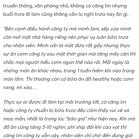
truyền thông, văn phòng nhỏ, không có căng tin nhưng
buổi trưa đi làm cũng không cần lo nghĩ trưa nay ăn gì.
“Bên cạnh điều hành công ty mà mình làm, sếp của mình
còn mở một nhà hàng riêng nên phục vụ luôn bữa trưa
cho nhân viên. Mình vốn là một đứa rất gầy nhưng thực
sự ăn cơm công ty sau một thời gian mà tăng mấy cân thì
chắc mọi người hiểu cơm ngon thế nào rồi. Mỗi ngày là
những món ăn khác nhau, trong 1 tuần hiếm khi nào trùng
món lắm. Thi thoảng còn có bữa ăn đồ healthy hoặc cơm
rang, mì xào,…
Thực sự ai được đi làm tại môi trường tốt, có căng tin
hoặc công ty chuẩn bị bữa trưa đều cảm thấy vui vẻ và
may mắn, nhất là trong lúc “bão giá” như hiện nay. Khi mà
đồ ăn cũng tăng 5-10 nghìn, phí ship đôi khi cao vọt thì
căng tin công ty vẫn vậy, nhân viên chỉ chờ đến đúng giờ