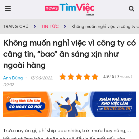
TRANG CHỦ
TIN TỨC
Không muốn nghỉ việc vì công ty c
Không muốn nghỉ việc vì công ty có
căng tin, “bao” ăn sáng xịn như
ngoài hàng
4.9
/
5
(
7
votes
)
Anh Dũng
17/06/2022,
09:32
Trưa nay ăn gì, phí ship bao nhiêu, trời mưa hay nắng,…
tất cả những băn khoăn này sẽ đều biến mất nếu văn