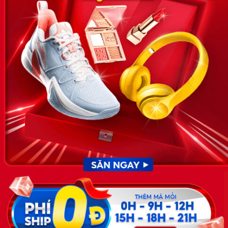
VỀ CHÚNG TÔI
News.timviec.com.vn là website cung cấp thông tin liên quan đến
nhân sự, nghề nghiệp do Timviec.com.vn vận hành nhằm giúp
doanh nghiệp, nhân sự tuyển dụng, người đi làm, người tìm việc
cập nhật thông tin và đáp ứng được mong muốn của mình.
KẾT NỐI
Giấy phép hoạt động dịch vụ
việc làm số 54/2019/SLĐTBXH-
GP do Sở lao động thương
binh và xã hội cấp ngày 30
tháng 12 năm 2019.