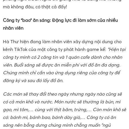
mà không đâu, có thật cả đấy!
Công ty “bao” ăn sáng: Động lực đi làm sớm của nhiều
nhân viên
Hà Thư hiện đang làm nhân viên xây dựng nội dung cho
kênh TikTok của một công ty phát hành game kể:
“Hiện tại
công ty mình có 2 căng tin và 1 quán cafe dành cho nhân
viên. Buổi sáng sẽ được ăn miễn phí với đồ ăn đa dạng.
Chúng mình chỉ cần vào ứng dụng riêng của công ty để
đăng ký và sau đó lấy đồ ăn.
Các món sẽ thay đổi theo ngày nhưng ngày nào cũng sẽ
có cả món khô và nước. Món nước sẽ thường là bún, mì
gạo, mì tôm,… cùng với thịt băm, trứng,… Còn món khô sẽ
có: bánh mì, bánh bao, bánh dày giò,… Công ty có ăn
sáng nên bỗng dưng chúng mình chẳng muốn “ngủ