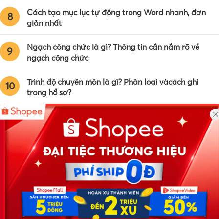
Cách tạo mục lục tự động trong Word nhanh, đơn
8
giản nhất
Ngạch công chức là gì? Thông tin cần nắm rõ về
9
ngạch công chức
Trình độ chuyên môn là gì? Phân loại vàcách ghi
10
trong hồ sơ?
Công ty TNHH Eyeplus Online
Địa chỉ: Số 81, ngõ 68, đường Cầu Giấy, Tổ 05, Phường Quan
Hoa, Quận Cầu Giấy, TP Hà Nội, Việt Nam
SĐT: 0981 448 766
Email:
hotro@timviec.com.vn