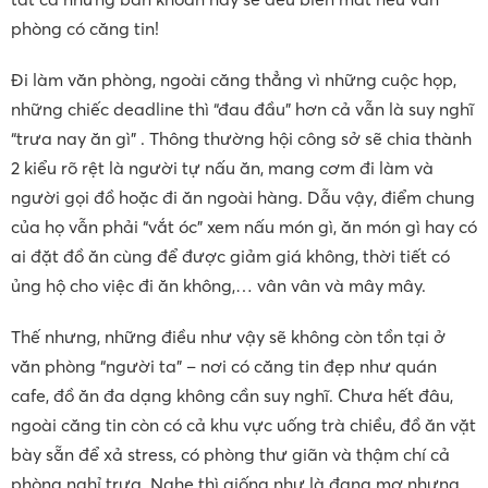
phòng có căng tin!
Đi làm văn phòng, ngoài căng thẳng vì những cuộc họp,
những chiếc deadline thì “đau đầu” hơn cả vẫn là suy nghĩ
“trưa nay ăn gì” . Thông thường hội công sở sẽ chia thành
2 kiểu rõ rệt là người tự nấu ăn, mang cơm đi làm và
người gọi đồ hoặc đi ăn ngoài hàng. Dẫu vậy, điểm chung
của họ vẫn phải “vắt óc” xem nấu món gì, ăn món gì hay có
ai đặt đồ ăn cùng để được giảm giá không, thời tiết có
ủng hộ cho việc đi ăn không,… vân vân và mây mây.
Thế nhưng, những điều như vậy sẽ không còn tồn tại ở
văn phòng “người ta” – nơi có căng tin đẹp như quán
cafe, đồ ăn đa dạng không cần suy nghĩ. Chưa hết đâu,
ngoài căng tin còn có cả khu vực uống trà chiều, đồ ăn vặt
bày sẵn để xả stress, có phòng thư giãn và thậm chí cả
phòng nghỉ trưa. Nghe thì giống như là đang mơ nhưng