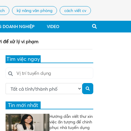
ịch
kỹ năng văn phòng
cách viết cv
G DOANH NGHIỆP
VIDEO
 để xử lý vi phạm
Tìm việc ngay
Tin mới nhất
Hướng dẫn viết thư xin
việc ấn tượng để chinh
phục nhà tuyển dụng