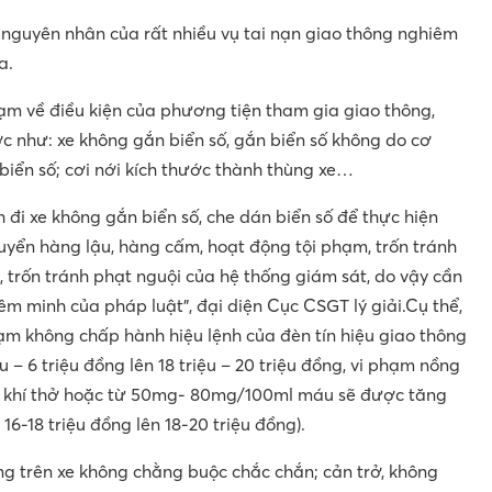
à nguyên nhân của rất nhiều vụ tai nạn giao thông nghiêm
a.
hạm về điều kiện của phương tiện tham gia giao thông,
c như: xe không gắn biển số, gắn biển số không do cơ
iển số; cơi nới kích thước thành thùng xe…
h đi xe không gắn biển số, che dán biển số để thực hiện
yển hàng lậu, hàng cấm, hoạt động tội phạm, trốn tránh
 trốn tránh phạt nguội của hệ thống giám sát, do vậy cần
êm minh của pháp luật”, đại diện Cục CSGT lý giải.Cụ thể,
hạm không chấp hành hiệu lệnh của đèn tín hiệu giao thông
 – 6 triệu đồng lên 18 triệu – 20 triệu đồng, vi phạm nồng
l khí thở hoặc từ 50mg- 80mg/100ml máu sẽ được tăng
16-18 triệu đồng lên 18-20 triệu đồng).
g trên xe không chằng buộc chắc chắn; cản trở, không