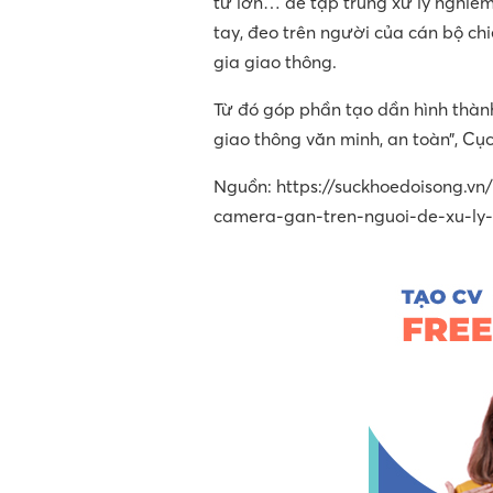
tư lớn… để tập trung xử lý nghiê
tay, đeo trên người của cán bộ chi
gia giao thông.
Từ đó góp phần tạo dần hình thành
giao thông văn minh, an toàn”, Cụ
Nguồn: https://suckhoedoisong.v
camera-gan-tren-nguoi-de-xu-ly