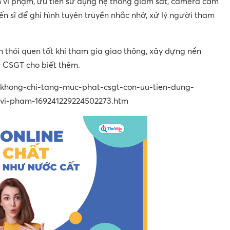
m vi phạm, ưu tiên sử dụng hệ thống giám sát, camera cầm
ến sĩ để ghi hình tuyên truyền nhắc nhở, xử lý người tham
 thói quen tốt khi tham gia giao thông, xây dựng nền
c CSGT cho biết thêm.
n/khong-chi-tang-muc-phat-csgt-con-uu-tien-dung-
-vi-pham-169241229224502273.htm