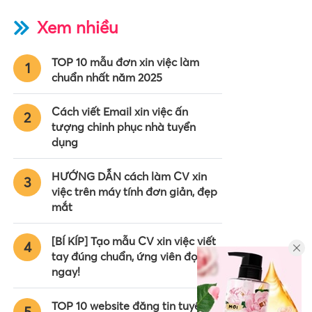
Xem nhiều
TOP 10 mẫu đơn xin việc làm
1
chuẩn nhất năm 2025
Cách viết Email xin việc ấn
2
tượng chinh phục nhà tuyển
dụng
HƯỚNG DẪN cách làm CV xin
3
việc trên máy tính đơn giản, đẹp
mắt
[BÍ KÍP] Tạo mẫu CV xin việc viết
4
tay đúng chuẩn, ứng viên đọc
ngay!
TOP 10 website đăng tin tuyển
5