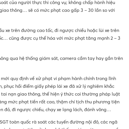
soát của người thực thi công vụ; không chấp hành hiệu
 giao thông… sẽ có mức phạt cao gấp 3 – 30 lần so với
u xe trên đường cao tốc, đi ngược chiều hoặc lùi xe trên
tốc… cũng được cụ thể hóa với mức phạt tăng mạnh 2 – 3
thông qua hệ thống giám sát, camera cầm tay hay gắn trên
 mới quy định về xử phạt vi phạm hành chính trong lĩnh
, phục hồi điểm giấy phép lái xe đã xử lý nghiêm khắc
tai nạn giao thông, thể hiện ý thức coi thường pháp luật
âng mức phạt tiền rất cao, thậm chí tịch thu phương tiện
èn đỏ, đi ngược chiều, chạy xe lạng lách, đánh võng…
SGT toàn quốc rà soát các tuyến đường nội đô, các ngã