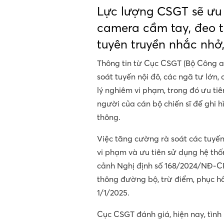
Lực lượng CSGT sẽ ưu 
camera cầm tay, đeo tr
tuyên truyền nhắc nhở,
Thông tin từ Cục CSGT (Bộ Công a
soát tuyến nội đô, các ngã tư lớn,
lý nghiêm vi phạm, trong đó ưu ti
người của cán bộ chiến sĩ để ghi h
thông.
Việc tăng cường rà soát các tuyến
vi phạm và ưu tiên sử dụng hệ thố
cảnh Nghị định số 168/2024/NĐ-CP
thông đường bộ, trừ điểm, phục hồi
1/1/2025.
Cục CSGT đánh giá, hiện nay, tình 