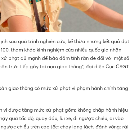
định sau quá trình nghiên cứu, kế thừa những kết quả đạt
 100, tham khảo kinh nghiệm của nhiều quốc gia nhận
c xử phạt đủ mạnh để bảo đảm tính răn đe đối với một số
ân trực tiếp gây tai nạn giao thông”, đại diện Cục CSGT
toàn giao thông có mức xử phạt vi phạm hành chính tăng
nh vi được tăng mức xử phạt gồm: không chấp hành hiệu
hạy quá tốc độ, quay đầu, lùi xe, đi ngược chiều, đi vào
 ngược chiều trên cao tốc; chạy lạng lách, đánh võng; rải