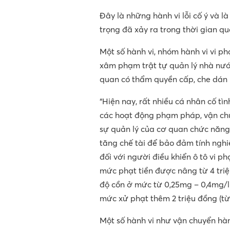
Đây là những hành vi lỗi cố ý và l
trọng đã xảy ra trong thời gian qu
Một số hành vi, nhóm hành vi vi p
xâm phạm trật tự quản lý nhà nướ
quan có thẩm quyền cấp, che dán b
“Hiện nay, rất nhiều cá nhân cố tìn
các hoạt động phạm pháp, vận chu
sự quản lý của cơ quan chức năng,
tăng chế tài để bảo đảm tính nghi
đối với người điều khiển ô tô vi p
mức phạt tiền được nâng từ 4 triệu
độ cồn ở mức từ 0,25mg – 0,4mg/
mức xử phạt thêm 2 triệu đồng (từ 
Một số hành vi như vận chuyển hàn