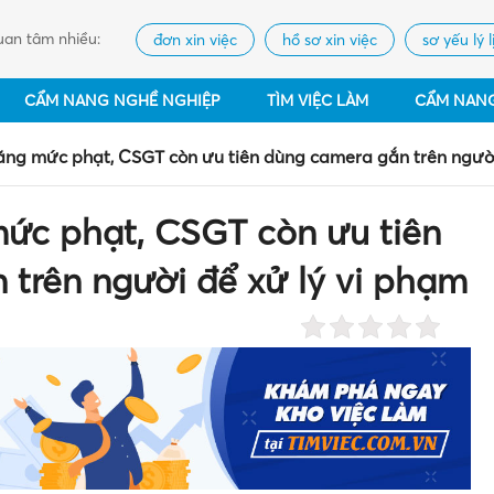
an tâm nhiều:
đơn xin việc
hồ sơ xin việc
sơ yếu lý l
CẨM NANG NGHỀ NGHIỆP
TÌM VIỆC LÀM
CẨM NAN
ăng mức phạt, CSGT còn ưu tiên dùng camera gắn trên người
mức phạt, CSGT còn ưu tiên
trên người để xử lý vi phạm