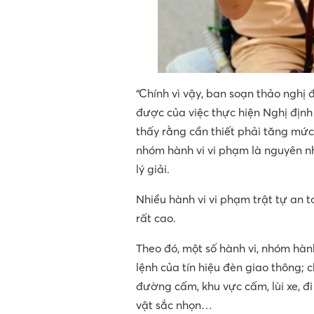
“Chính vì vậy, ban soạn thảo nghị 
được của việc thực hiện Nghị định
thấy rằng cần thiết phải tăng mứ
nhóm hành vi vi phạm là nguyên nh
lý giải.
Nhiều hành vi vi phạm trật tự an 
rất cao.
Theo đó, một số hành vi, nhóm hà
lệnh của tín hiệu đèn giao thông; c
đường cấm, khu vực cấm, lùi xe, đi
vật sắc nhọn…