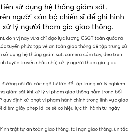
tiên sử dụng hệ thống giám sát,
ên người cán bộ chiến sĩ để ghi hình
 xử lý người tham gia giao thông.
n), đơn vị này vừa chỉ đạo lực lượng CSGT toàn quốc rà
 các tuyến phức tạp về an toàn giao thông để tập trung xử
ên sử dụng hệ thống giám sát, camera cầm tay, đeo trên
ình tuyên truyền nhắc nhở, xử lý người tham gia giao
 đường nội đô, các ngã tư lớn để tập trung xử lý nghiêm
ng giám sát khi xử lý vi phạm giao thông nằm trong bối
 quy định xử phạt vi phạm hành chính trong lĩnh vực giao
 điểm giấy phép lái xe sẽ có hiệu lực thi hành từ ngày
hình trật tự an toàn giao thông, tai nạn giao thông, ùn tắc