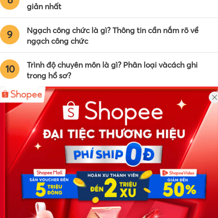
giản nhất
Ngạch công chức là gì? Thông tin cần nắm rõ về
9
ngạch công chức
Trình độ chuyên môn là gì? Phân loại vàcách ghi
10
trong hồ sơ?
Công ty TNHH Eyeplus Online
Địa chỉ: Số 81, ngõ 68, đường Cầu Giấy, Tổ 05, Phường Quan
Hoa, Quận Cầu Giấy, TP Hà Nội, Việt Nam
SĐT: 0981 448 766
Email:
hotro@timviec.com.vn
VỀ CHÚNG TÔI