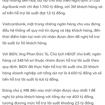
này nhưng đến nay, dư nợ cho vay theo Nghị định 31 của
Agribank mới chỉ đạt 1.700 tỷ đồng, với 361 khách hàng và
số tiền hỗ trợ lãi suất đạt 1,5 tỷ đồng.
Vietcombank, một trong những ngân hàng cho vay đứng
đầu hệ thống về quy mô tín dụng và tệp khách hàng, đến
thời điểm hiện tại mới chỉ nhận được đơn đề nghị hỗ trợ
lãi suất từ 50 khách hàng.
Với BIDV, ông Phan Đức Tú, Chủ tịch HĐQT cho biết, ngân
hàng có 348 hồ sơ thuộc nhóm được hỗ trợ lãi suất theo
quy định. BIDV đã thực hiện hỗ trợ lãi suất cho 20 khách
hàng doanh nghiệp với tổng dư nợ là 4.650 tỷ đồng và số
tiền hỗ trợ lãi suất là 6,6 tỷ đồng.
Đáng chú ý, MB đến nay mới nhận được duy nhất 1 đề
nghị từ phía khách hàng với tổng dư nợ 400 tỷ đồng,
tương đương mức hỗ trợ lãi suất khoảng 2,5 tỷ đồng.