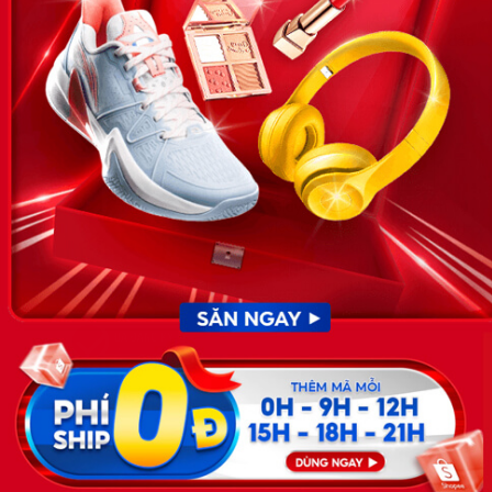
News.timviec.com.vn là website cung cấp thông tin liên quan đến
nhân sự, nghề nghiệp do Timviec.com.vn vận hành nhằm giúp
doanh nghiệp, nhân sự tuyển dụng, người đi làm, người tìm việc
cập nhật thông tin và đáp ứng được mong muốn của mình.
KẾT NỐI
Giấy phép hoạt động dịch vụ
việc làm số 54/2019/SLĐTBXH-
GP do Sở lao động thương
binh và xã hội cấp ngày 30
tháng 12 năm 2019.