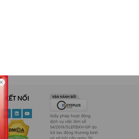
t giữ một cựu nhân viên
Từ tháng 1/2025, đèn xanh
ân hàng sử dụng ma túy,
bật nhưng không đi, tài xế có
a đảo gần 9,5 tỷ đồng của
thể bị phạt đến 20 triệu đồng
iều người bằng chiêu đáo
n khoản vay
KẾT NỐI
Giấy phép hoạt động
dịch vụ việc làm số
54/2019/SLĐTBXH-GP do
Sở lao động thương binh
và xã hội cấp ngày 30