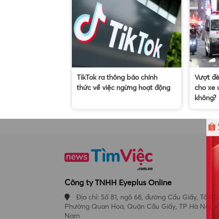
TikTok ra thông báo chính
Vượt đ
thức về việc ngừng hoạt động
cho xe 
không?
Công ty TNHH Eyeplus Online
Địa chỉ: Số 81, ngõ 68, đường Cầu Giấy, Tổ 05,
Phường Quan Hoa, Quận Cầu Giấy, TP Hà Nội, V
Nam