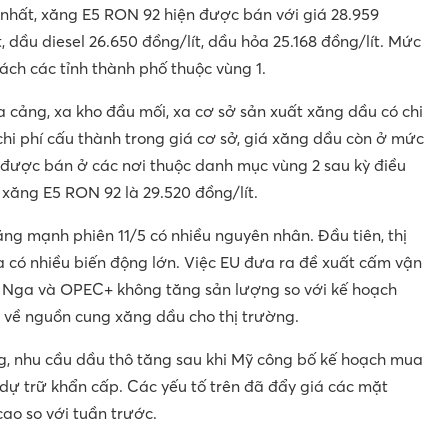
 nhất, xăng E5 RON 92 hiện được bán với giá 28.959
t, dầu diesel 26.650 đồng/lít, dầu hỏa 25.168 đồng/lít. Mức
ch các tỉnh thành phố thuộc vùng 1.
a cảng, xa kho đầu mối, xa cơ sở sản xuất xăng dầu có chi
hi phí cấu thành trong giá cơ sở, giá xăng dầu còn ở mức
 được bán ở các nơi thuộc danh mục vùng 2 sau kỳ điều
; xăng E5 RON 92 là 29.520 đồng/lít.
g mạnh phiên 11/5 có nhiều nguyên nhân. Đầu tiên, thị
 có nhiều biến động lớn. Việc EU đưa ra đề xuất cấm vận
ừ Nga và OPEC+ không tăng sản lượng so với kế hoạch
 về nguồn cung xăng dầu cho thị trường.
, nhu cầu dầu thô tăng sau khi Mỹ công bố kế hoạch mua
 dự trữ khẩn cấp. Các yếu tố trên đã đẩy giá các mặt
o so với tuần trước.