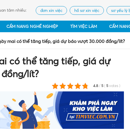
an tâm nhiều:
đơn xin việc
hồ sơ xin việc
sơ yếu lý l
CẨM NANG NGHỀ NGHIỆP
TÌM VIỆC LÀM
CẨM NAN
ày mai có thể tăng tiếp, giá dự báo vượt 30.000 đồng/lít?
i có thể tăng tiếp, giá dự
đồng/lít?
4.8
/
5
(
5
votes
)