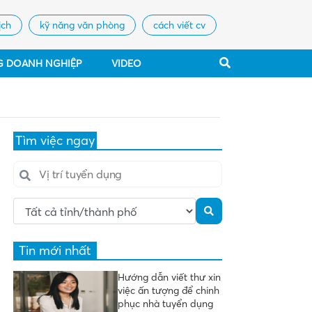
ịch
kỹ năng văn phòng
cách viết cv
G DOANH NGHIỆP
VIDEO
Tìm việc ngay
Tin mới nhất
Hướng dẫn viết thư xin
việc ấn tượng để chinh
phục nhà tuyển dụng