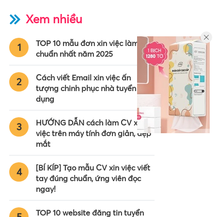
Xem nhiều
TOP 10 mẫu đơn xin việc làm
1
chuẩn nhất năm 2025
Cách viết Email xin việc ấn
2
tượng chinh phục nhà tuyển
dụng
HƯỚNG DẪN cách làm CV xin
3
việc trên máy tính đơn giản, đẹp
mắt
[BÍ KÍP] Tạo mẫu CV xin việc viết
4
tay đúng chuẩn, ứng viên đọc
ngay!
TOP 10 website đăng tin tuyển
5