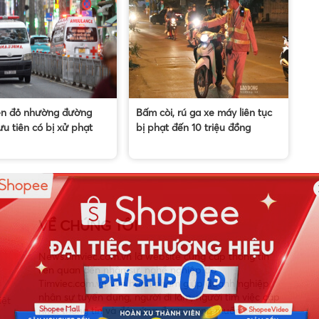
èn đỏ nhường đường
Bấm còi, rú ga xe máy liên tục
Bắ
ưu tiên có bị xử phạt
bị phạt đến 10 triệu đồng
ng
lừ
nh
hạ
VỀ CHÚNG TÔI
News.timviec.com.vn là website cung cấp thông tin
liên quan đến nhân sự, nghề nghiệp do
Timviec.com.vn vận hành nhằm giúp doanh nghiệp,
nhân sự tuyển dụng, người đi làm, người tìm việc cập
iệt
nhật thông tin và đáp ứng được mong muốn của