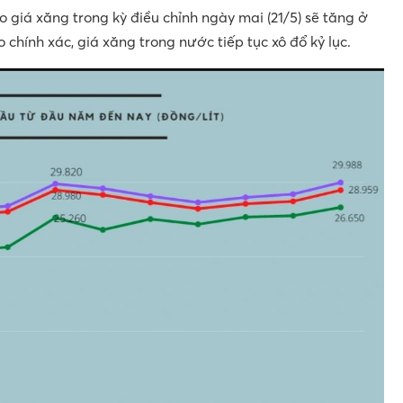
giá xăng trong kỳ điều chỉnh ngày mai (21/5) sẽ tăng ở
chính xác, giá xăng trong nước tiếp tục xô đổ kỷ lục.